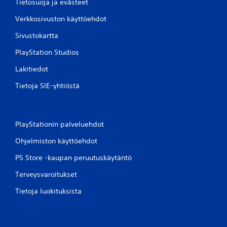
Tietosuoja ja evästeet
i
e
i
l
Verkkosivuston käyttöehdot
k
i
e
Sivustokartta
n
o
a
PlayStation Studios
h
j
a
j
Lakitiedot
n
a
.
i
Tietoja SIE-yhtiöstä
m
i
P
a
e
PlayStationin palveluehdot
l
V
i
o
Ohjelmiston käyttöehdot
i
n
t
k
PS Store -kaupan peruutuskäytäntö
p
e
e
Terveysvaroitukset
s
l
k
Tietoja luokituksista
a
e
t
y
a
t
p