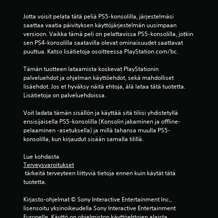
ä
e
p
l
Jotta voisit pelata tätä peliä PS5-konsolilla, järjestelmäsi 
a
l
saattaa vaatia päivityksen käyttöjärjestelmän uusimpaan 
i
a
versioon. Vaikka tämä peli on pelattavissa PS5-konsolilla, jotkin 
n
p
sen PS4-konsolilla saatavilla olevat ominaisuudet saattavat 
e
e
puuttua. Katso lisätietoja osoitteessa PlayStation.com/bc.
t
l
t
a
Tämän tuotteen lataamista koskevat PlayStationin 
u
a
palveluehdot ja ohjelman käyttöehdot, sekä mahdolliset 
i
m
lisäehdot. Jos et hyväksy näitä ehtoja, älä lataa tätä tuotetta. 
n
i
Lisätietoja on palveluehdoissa.
a
s
s
t
Voit ladata tämän sisällön ja käyttää sitä tiliisi yhdistetyllä 
a
a
ensisijaisella PS5-konsolilla (Konsolin jakaminen ja offline-
m
s
pelaaminen -asetuksella) ja millä tahansa muulla PS5-
a
e
konsolilla, kun kirjaudut sisään samalla tilillä.
n
u
a
r
Lue kohdasta 
i
a
Terveysvaroitukset
k
a
 tärkeitä terveyteen liittyviä tietoja ennen kuin käytät tätä 
a
m
tuotetta.
i
u
s
k
Kirjasto-ohjelmat © Sony Interactive Entertainment Inc., 
e
s
lisensoitu yksinoikeudella Sony Interactive Entertainment 
s
e
Europelle. Käyttö on ohjelmiston käyttöehtojen alaista, 