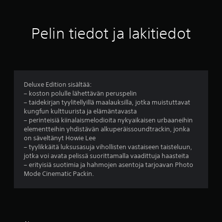
a
a
i
i
s
r
n
i
Pelin tiedot ja lakitiedot
a
i
v
m
n
a
m
o
t
i
t
l
a
s
l
u
Deluxe Edition sisältää:
o
s
t
– koston polulle lähettävän peruspelin
i
e
– taidekirjan tyylitellyillä maalauksilla, jotka muistuttavat
n
i
e
kungfun kulttuurista ja elämäntavasta
t
t
– perinteisiä kiinalaismelodioita nykyaikaisen urbaaneihin
a
a
elementteihin yhdistävän alkuperäissoundtrackin, jonka
l
h
n
on säveltänyt Howie Lee
a
ä
– tyylikkäitä luksusasuja vihollisten vastaiseen taisteluun,
u
n
p
jotka voi avata pelissä suorittamalla vaadittuja haasteita
s
p
– erityisiä suotimia ja hahmojen asentoja tarjoavan Photo
a
a
ä
Mode Cinematic Packin.
.
i
)
m
i
H
ä
a
t
r