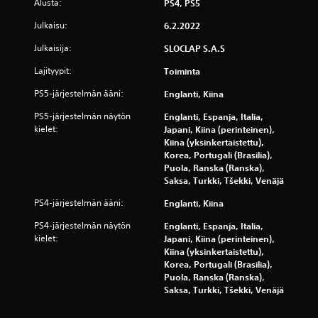
Alusta:
PS4, PS5
a
j
i
Julkaisu:
6.2.2022
o
p
i
i
Julkaisija:
SLOCLAP S.A.S
t
t
ä
t
Lajityypit:
Toiminta
m
e
PS5-järjestelmän ääni:
Englanti, Kiina
ä
l
t
u
PS5-järjestelmän näytön
Englanti, Espanja, Italia,
t
t
kielet:
Japani, Kiina (perinteinen),
ä
i
Kiina (yksinkertaistettu),
u
l
Korea, Portugali (Brasilia),
s
Puola, Ranska (Ranska),
a
e
Saksa, Turkki, Tšekki, Venäjä
i
V
t
o
PS4-järjestelmän ääni:
Englanti, Kiina
a
i
n
t
PS4-järjestelmän näytön
Englanti, Espanja, Italia,
ä
h
kielet:
Japani, Kiina (perinteinen),
p
a
Kiina (yksinkertaistettu),
p
r
Korea, Portugali (Brasilia),
ä
j
Puola, Ranska (Ranska),
i
o
Saksa, Turkki, Tšekki, Venäjä
m
i
i
t