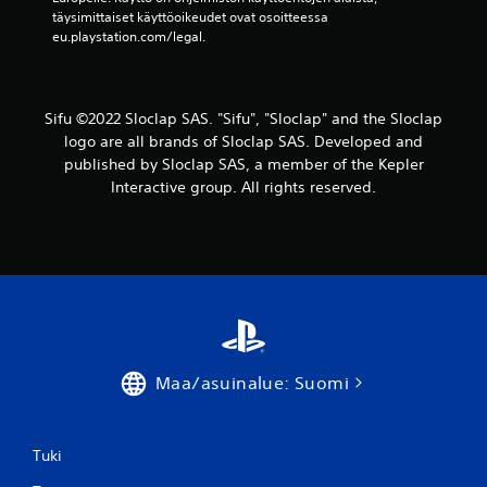
t
t
täysimittaiset käyttöoikeudet ovat osoitteessa 
i
t
eu.playstation.com/legal.
.
o
m
a
P
s
Sifu ©2022 Sloclap SAS. "Sifu", "Sloclap" and the Sloclap
e
s
logo are all brands of Sloclap SAS. Developed and
l
a
published by Sloclap SAS, a member of the Kepler
a
y
Interactive group. All rights reserved.
t
m
t
p
ä
a
r
v
i
i
s
s
t
s
ö
a
s
i
s
Maa/asuinalue: Suomi
l
ä
m
k
o
a
k
n
Tuki
o
l
p