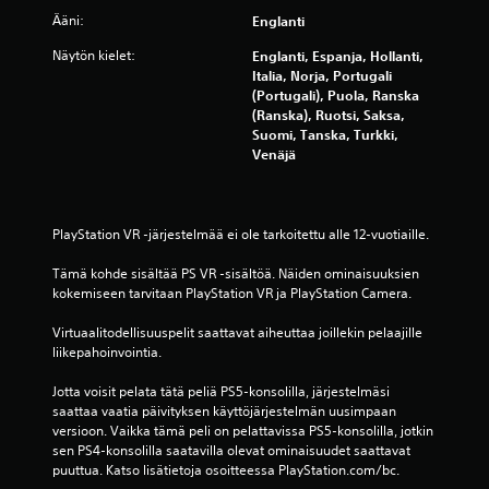
Ääni:
Englanti
s
Näytön kielet:
Englanti, Espanja, Hollanti,
t
Italia, Norja, Portugali
(Portugali), Puola, Ranska
ä
(Ranska), Ruotsi, Saksa,
Suomi, Tanska, Turkki,
(
Venäjä
3
5
PlayStation VR -järjestelmää ei ole tarkoitettu alle 12-vuotiaille.
9
Tämä kohde sisältää PS VR ‑sisältöä. Näiden ominaisuuksien 
kokemiseen tarvitaan PlayStation VR ja PlayStation Camera.
6
Virtuaalitodellisuuspelit saattavat aiheuttaa joillekin pelaajille 
a
liikepahoinvointia.
r
Jotta voisit pelata tätä peliä PS5-konsolilla, järjestelmäsi 
saattaa vaatia päivityksen käyttöjärjestelmän uusimpaan 
versioon. Vaikka tämä peli on pelattavissa PS5-konsolilla, jotkin 
v
sen PS4-konsolilla saatavilla olevat ominaisuudet saattavat 
puuttua. Katso lisätietoja osoitteessa PlayStation.com/bc.
o