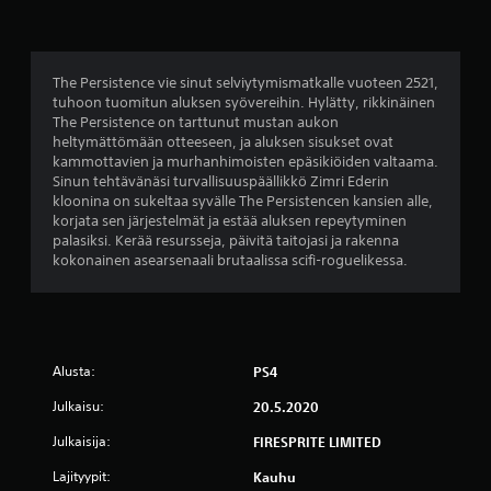
1
1
t
The Persistence vie sinut selviytymismatkalle vuoteen 2521,
tuhoon tuomitun aluksen syövereihin. Hylätty, rikkinäinen
ä
The Persistence on tarttunut mustan aukon
heltymättömään otteeseen, ja aluksen sisukset ovat
h
kammottavien ja murhanhimoisten epäsikiöiden valtaama.
Sinun tehtävänäsi turvallisuuspäällikkö Zimri Ederin
t
kloonina on sukeltaa syvälle The Persistencen kansien alle,
korjata sen järjestelmät ja estää aluksen repeytyminen
e
palasiksi. Kerää resursseja, päivitä taitojasi ja rakenna
kokonainen asearsenaali brutaalissa scifi-roguelikessa.
ä
v
i
Alusta:
PS4
i
Julkaisu:
20.5.2020
d
Julkaisija:
FIRESPRITE LIMITED
Lajityypit:
Kauhu
e