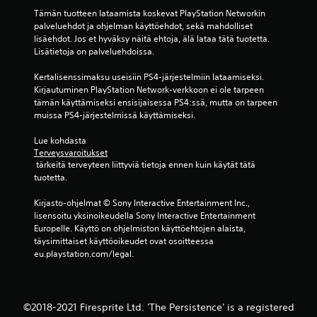
Tämän tuotteen lataamista koskevat PlayStation Networkin 
s
palveluehdot ja ohjelman käyttöehdot, sekä mahdolliset 
lisäehdot. Jos et hyväksy näitä ehtoja, älä lataa tätä tuotetta. 
t
Lisätietoja on palveluehdoissa.
e
Kertalisenssimaksu useisiin PS4-järjestelmiin lataamiseksi. 
Kirjautuminen PlayStation Network-verkkoon ei ole tarpeen 
l
tämän käyttämiseksi ensisijaisessa PS4:ssä, mutta on tarpeen 
muissa PS4-järjestelmissä käyttämiseksi.
u
Lue kohdasta 
a
Terveysvaroitukset
 tärkeitä terveyteen liittyviä tietoja ennen kuin käytät tätä 
)
tuotetta.
Kirjasto-ohjelmat © Sony Interactive Entertainment Inc., 
lisensoitu yksinoikeudella Sony Interactive Entertainment 
Europelle. Käyttö on ohjelmiston käyttöehtojen alaista, 
täysimittaiset käyttöoikeudet ovat osoitteessa 
eu.playstation.com/legal.
©2018-2021 Firesprite Ltd. 'The Persistence' is a registered