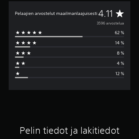
K
4.11
Pelaajien arvostelut maailmanlaajuisesti
e
3596 arvostelua
62 %
s
14 %
k
8 %
i
4 %
a
12 %
r
v
o
4
.
Pelin tiedot ja lakitiedot