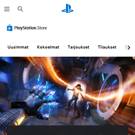
H
a
k
u
Uusimmat
Kokoelmat
Tarjoukset
Tilaukset
Sela