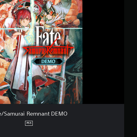
e/Samurai Remnant DEMO
PS5