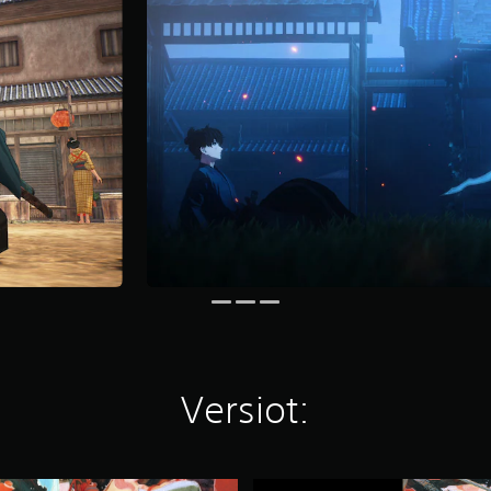
Versiot:
F