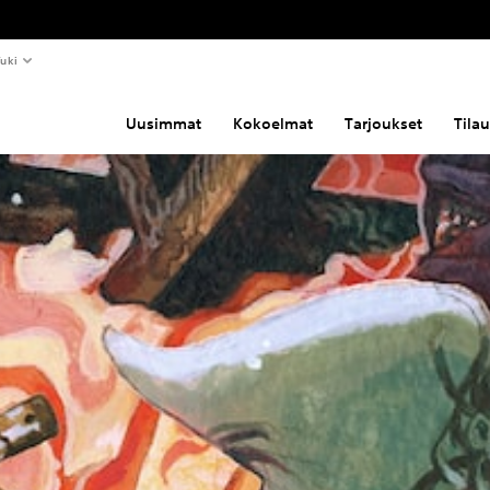
uki
Uusimmat
Kokoelmat
Tarjoukset
Tila