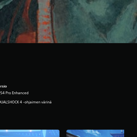
rsio
PS4 Pro Enhanced
DUALSHOCK 4 -ohjaimen värinä