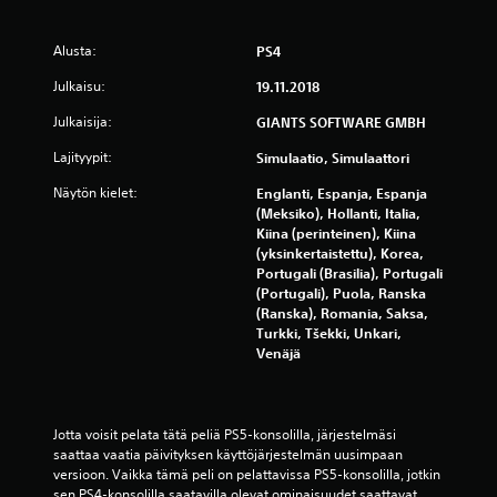
4
2
Alusta:
PS4
3
Julkaisu:
19.11.2018
Julkaisija:
GIANTS SOFTWARE GMBH
8
Lajityypit:
Simulaatio, Simulaattori
6
Näytön kielet:
Englanti, Espanja, Espanja
a
(Meksiko), Hollanti, Italia,
Kiina (perinteinen), Kiina
r
(yksinkertaistettu), Korea,
Portugali (Brasilia), Portugali
v
(Portugali), Puola, Ranska
(Ranska), Romania, Saksa,
o
Turkki, Tšekki, Unkari,
Venäjä
s
t
Jotta voisit pelata tätä peliä PS5-konsolilla, järjestelmäsi 
saattaa vaatia päivityksen käyttöjärjestelmän uusimpaan 
e
versioon. Vaikka tämä peli on pelattavissa PS5-konsolilla, jotkin 
sen PS4-konsolilla saatavilla olevat ominaisuudet saattavat 