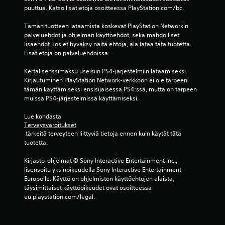
l
puuttua. Katso lisätietoja osoitteessa PlayStation.com/bc.
u
Tämän tuotteen lataamista koskevat PlayStation Networkin 
palveluehdot ja ohjelman käyttöehdot, sekä mahdolliset 
a
lisäehdot. Jos et hyväksy näitä ehtoja, älä lataa tätä tuotetta. 
Lisätietoja on palveluehdoissa.
)
Kertalisenssimaksu useisiin PS4-järjestelmiin lataamiseksi. 
Kirjautuminen PlayStation Network-verkkoon ei ole tarpeen 
tämän käyttämiseksi ensisijaisessa PS4:ssä, mutta on tarpeen 
muissa PS4-järjestelmissä käyttämiseksi.
Lue kohdasta 
Terveysvaroitukset
 tärkeitä terveyteen liittyviä tietoja ennen kuin käytät tätä 
tuotetta.
Kirjasto-ohjelmat © Sony Interactive Entertainment Inc., 
lisensoitu yksinoikeudella Sony Interactive Entertainment 
Europelle. Käyttö on ohjelmiston käyttöehtojen alaista, 
täysimittaiset käyttöoikeudet ovat osoitteessa 
eu.playstation.com/legal.