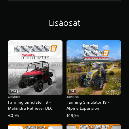
t
i
n
u
Lisäosat
m
E
d
i
t
i
o
n
PS4
PS4
AJONEUVO
AJONEUVO
Farming Simulator 19 -
Farming Simulator 19 -
Mahindra Retriever DLC
Alpine Expansion
€0,95
€19,95