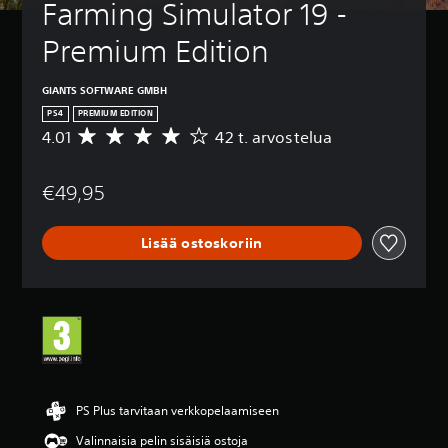
Farming Simulator 19 - 
Premium Edition
GIANTS SOFTWARE GMBH
PS4
PREMIUM EDITION
4.01
42 t. arvostelua
K
e
s
€49,95
k
i
a
Lisää ostoskoriin
r
v
o
4
.
0
1
t
ä
h
PS Plus tarvitaan verkkopelaamiseen
t
Valinnaisia pelin sisäisiä ostoja
e