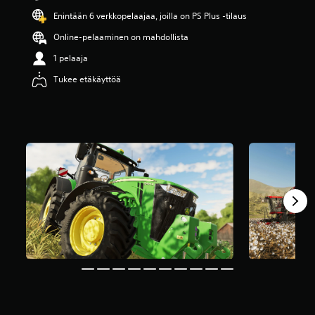
ä
Enintään 6 verkkopelaajaa, joilla on PS Plus -tilaus
v
i
Online-pelaaminen on mahdollista
i
1 pelaaja
d
e
Tukee etäkäyttöä
s
t
ä
(
4
2
t
.
a
r
v
o
s
t
e
l
u
a