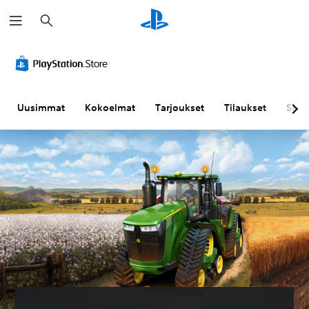
H
a
k
u
Uusimmat
Kokoelmat
Tarjoukset
Tilaukset
Sela