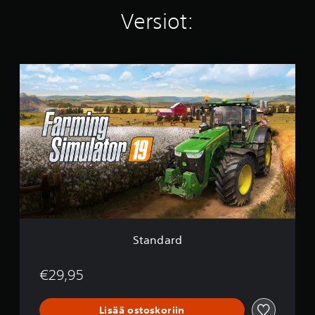
)
Versiot:
S
t
a
n
d
a
r
d
Standard
€29,95
Lisää ostoskoriin