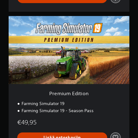
P
r
e
m
i
u
m
E
d
i
t
i
o
n
Premium Edition
Farming Simulator 19
Farming Simulator 19 - Season Pass
€49,95
Lisää ostoskoriin