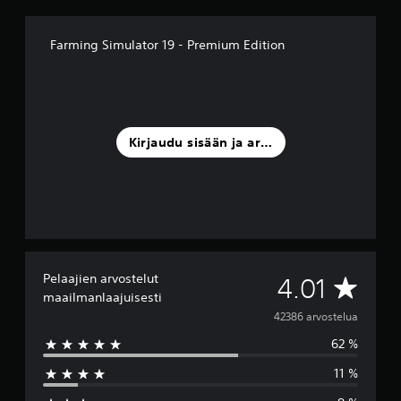
Farming Simulator 19 - Premium Edition
Kirjaudu sisään ja arvostele
Pelaajien arvostelut
K
4.01
maailmanlaajuisesti
e
42386 arvostelua
62 %
s
11 %
k