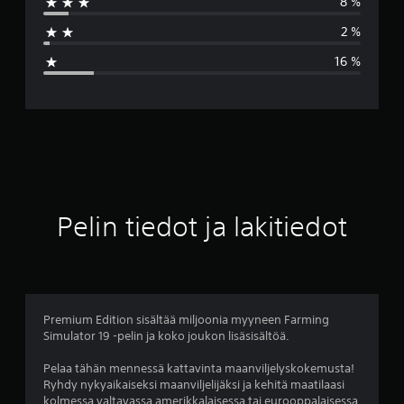
8 %
i
2 %
a
16 %
r
v
o
4
.
Pelin tiedot ja lakitiedot
0
1
t
Premium Edition sisältää miljoonia myyneen Farming
Simulator 19 -pelin ja koko joukon lisäsisältöä.
ä
Pelaa tähän mennessä kattavinta maanviljelyskokemusta!
h
Ryhdy nykyaikaiseksi maanviljelijäksi ja kehitä maatilaasi
kolmessa valtavassa amerikkalaisessa tai eurooppalaisessa