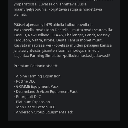
t
ympäristössä. Luvassa on jännittäviä uusia
maanviljelyspuuhia, korjattavia satoja ja hoidettavia
e
eläimiä.
ä
Pääset ajamaan yli 475 aidolla kulkuneuvolla ja
työkoneella, myös John Deerellä – mutta myös seuraavilla:
v
Case IH, New Holland, CLAAS, Challenger, Fendt, Massey
Ferguson, Valtra, Krone, Deutz-Fahr ja monet muut.
i
Kasvata maatilaasi verkkopelissä muiden pelaajien kanssa
ja lataa yhteisön jäsenten luomia modeja, niin voit
i
laajentaa Farming Simulator -pelikokemustasi jatkuvasti!
d
Premium Editionin sisältö:
e
- Alpine Farming Expansion
- Rottne DLC
- GRIMME Equipment Pack
s
- Kverneland & Vicon Equipment Pack
- Bourgault DLC
t
- Platinum Expansion
- John Deere Cotton DLC
ä
- Anderson Group Equipment Pack
(