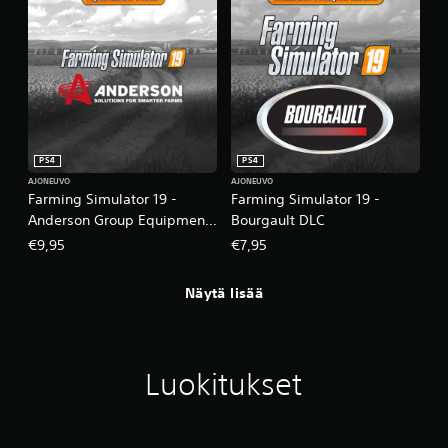
PS4
PS4
AJONEUVO
AJONEUVO
Farming Simulator 19 -
Farming Simulator 19 -
Anderson Group Equipment
Bourgault DLC
Pack
€9,95
€7,95
Näytä lisää
Luokitukset