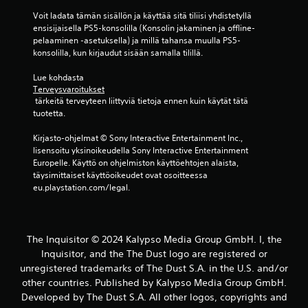
l
p
Voit ladata tämän sisällön ja käyttää sitä tiliisi yhdistetyllä 
i
u
ensisijaisella PS5-konsolilla (Konsolin jakaminen ja offline-
n
i
pelaaminen -asetuksella) ja millä tahansa muulla PS5-
t
k
konsolilla, kun kirjaudut sisään samalla tilillä.
t
e
e
s
Lue kohdasta 
i
k
Terveysvaroitukset
s
 tärkeitä terveyteen liittyviä tietoja ennen kuin käytät tätä 
e
s
tuotetta.
y
a
t
.
Kirjasto-ohjelmat © Sony Interactive Entertainment Inc., 
y
lisensoitu yksinoikeudella Sony Interactive Entertainment 
s
Europelle. Käyttö on ohjelmiston käyttöehtojen alaista, 
P
V
täysimittaiset käyttöoikeudet ovat osoitteessa 
e
o
eu.playstation.com/legal.
l
i
a
t
t
k
t
e
The Inquisitor © 2024 Kalypso Media Group GmbH. I, the
a
s
Inquisitor, and the The Dust logo are registered or
k
v
unregistered trademarks of The Dust S.A. in the U.S. and/or
e
i
other countries. Published by Kalypso Media Group GmbH.
y
s
Developed by The Dust S.A. All other logos, copyrights and
t
s