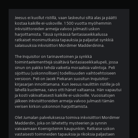
e
ä
n
o
m
p
ä
p
Jeesus ei kuollut ristillä, vaan laskeutui siltä alas ja päätti
s
ä
kostaa kaikille ei-uskoville. 1 500 vuotta myöhemmin
ä
r
inkvisiittoreiden armeija valvoo julmasti uskon
i
t
i
harjoittamista. Tässä synkässä fantasiaseikkailussa
n
t
ratkaiset monimutkaisia tapauksia ja paljastat synkkiä
e
p
y
salaisuuksia inkvisiittori Mordimer Madderdinina.
a
k
l
i
s
The Inquisitor on tarinavetoinen ja synkkä
n
e
toimintaelementtejä sisältävä fantasiaseikkailupeli, jossa
u
t
a
sinun on pakko tehdä vaikeita moraalisia valintoja. Peli
m
l
sijoittuu (uskonnollisen) todellisuuden vaihtoehtoiseen
a
i
versioon. Peli on Jacek Piekaran suositun Inquisitor-
l
l
kirjasarjan innoittamana. Kun Jeesus naulittiin ristille ja oli
u
)
l
lähellä kuolemaa, raivo otti hänet valtaansa. Hän vapautui
k
o
ja kosti väkivaltaisesti kaikille ei-uskoville. Vuosisatojen
s
i
jälkeen inkvisiittoreiden armeija valvoo julmasti tämän
i
n
verisen kirkon uskonnon harjoittamista.
a
t
a
Olet Jumalan palveluksessa toimiva inkvisiittori Mordimer
V
h
Madderdin, joka on lähetetty mysteerien ja synnin
o
a
vaivaamaan Koenigsteinin kaupunkiin. Ratkaise uskon
i
n
vastaisesti toimineiden tapauksia ja rikoksia paljastaen
t