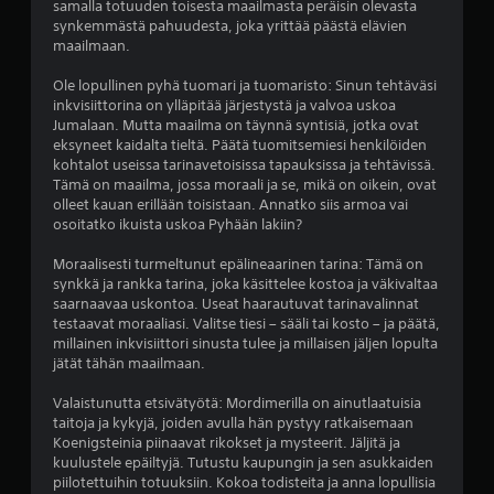
s
samalla totuuden toisesta maailmasta peräisin olevasta
p
a
synkemmästä pahuudesta, joka yrittää päästä elävien
e
.
maailmaan.
l
a
Ole lopullinen pyhä tuomari ja tuomaristo: Sinun tehtäväsi
t
O
inkvisiittorina on ylläpitää järjestystä ja valvoa uskoa
a
p
Jumalaan. Mutta maailma on täynnä syntisiä, jotka ovat
p
p
eksyneet kaidalta tieltä. Päätä tuomitsemiesi henkilöiden
e
a
kohtalot useissa tarinavetoisissa tapauksissa ja tehtävissä.
l
i
Tämä on maailma, jossa moraali ja se, mikä on oikein, ovat
i
d
olleet kauan erillään toisistaan. Annatko siis armoa vai
ä
osoitatko ikuista uskoa Pyhään lakiin?
j
e
a
n
Moraalisesti turmeltunut epälineaarinen tarina: Tämä on
l
m
synkkä ja rankka tarina, joka käsittelee kostoa ja väkivaltaa
i
u
saarnaavaa uskontoa. Useat haarautuvat tarinavalinnat
i
i
testaavat moraaliasi. Valitse tiesi – sääli tai kosto – ja päätä,
k
s
millainen inkvisiittori sinusta tulee ja millaisen jäljen lopulta
k
t
jätät tähän maailmaan.
u
u
a
t
Valaistunutta etsivätyötä: Mordimerilla on ainutlaatuisia
v
taitoja ja kykyjä, joiden avulla hän pystyy ratkaisemaan
a
u
Koenigsteinia piinaavat rikokset ja mysteerit. Jäljitä ja
l
k
kuulustele epäiltyjä. Tutustu kaupungin ja sen asukkaiden
i
s
piilotettuihin totuuksiin. Kokoa todisteita ja anna lopullisia
k
e