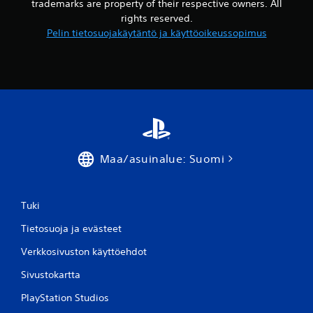
t
trademarks are property of their respective owners. All
a
ä
rights reserved.
i
ä
Pelin tietosuojakäytäntö ja käyttöoikeussopimus
l
p
m
e
a
l
i
n
n
l
m
i
i
i
l
k
l
e
o
Maa/asuinalue: Suomi
o
i
h
n
j
t
a
a
Tuki
h
i
a
Tietosuoja ja evästeet
m
n
i
Verkkosivuston käyttöehdot
s
a
a
Sivustokartta
V
p
o
e
PlayStation Studios
i
l