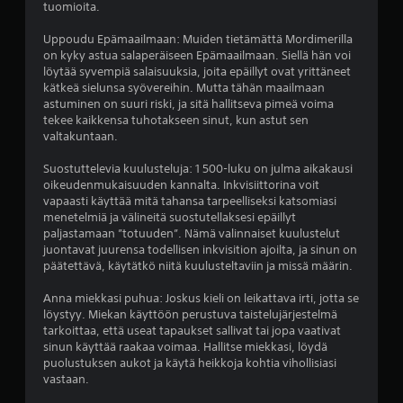
tuomioita.
o
t
i
V
Uppoudu Epämaailmaan: Muiden tietämättä Mordimerilla
s
o
on kyky astua salaperäiseen Epämaailmaan. Siellä hän voi
s
i
löytää syvempiä salaisuuksia, joita epäillyt ovat yrittäneet
a
t
kätkeä sielunsa syövereihin. Mutta tähän maailmaan
p
t
astuminen on suuri riski, ja sitä hallitseva pimeä voima
a
u
tekee kaikkensa tuhotakseen sinut, kun astut sen
i
t
valtakuntaan.
n
u
a
s
Suostuttelevia kuulusteluja: 1 500-luku on julma aikakausi
m
t
oikeudenmukaisuuden kannalta. Inkvisiittorina voit
a
u
vapaasti käyttää mitä tahansa tarpeelliseksi katsomiasi
t
a
menetelmiä ja välineitä suostutellaksesi epäillyt
t
p
paljastamaan ”totuuden”. Nämä valinnaiset kuulustelut
a
e
juontavat juurensa todellisen inkvisition ajoilta, ja sinun on
n
l
päätettävä, käytätkö niitä kuulusteltaviin ja missä määrin.
ä
a
p
a
Anna miekkasi puhua: Joskus kieli on leikattava irti, jotta se
p
m
löystyy. Miekan käyttöön perustuva taistelujärjestelmä
ä
i
tarkoittaa, että useat tapaukset sallivat tai jopa vaativat
i
s
sinun käyttää raakaa voimaa. Hallitse miekkasi, löydä
m
o
puolustuksen aukot ja käytä heikkoja kohtia vihollisiasi
i
p
vastaan.
ä
p
n