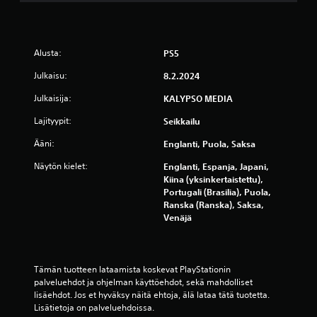
a
o
i
p
s
e
i
a
Alusta:
PS5
i
s
n
t
Julkaisu:
8.2.2024
m
i
i
t
Julkaisija:
KALYPSO MEDIA
l
a
l
Lajityypit:
Seikkailu
i
o
t
Ääni:
Englanti, Puola, Saksa
i
i
n
e
Näytön kielet:
Englanti, Espanja, Japani,
t
t
Kiina (yksinkertaistettu),
a
y
Portugali (Brasilia), Puola,
h
n
Ranska (Ranska), Saksa,
a
a
Venäjä
n
i
s
k
a
a
.
r
Tämän tuotteen lataamista koskevat PlayStationin 
a
palveluehdot ja ohjelman käyttöehdot, sekä mahdolliset 
j
P
lisäehdot. Jos et hyväksy näitä ehtoja, älä lataa tätä tuotetta. 
a
Lisätietoja on palveluehdoissa.
e
n