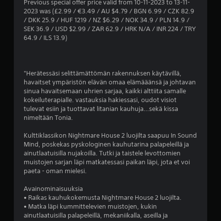
t
Previous special offer price valid from 10-11-2023 to 13-11-
2023 was (£2.99 / €3.49 / AU $4.79 / BGN 6.99 / CZK 82.9
ä
/ DKK 25.9 / HUF 1219 / NZ $6.29 / NOK 34.9 / PLN 14.9 /
SEK 36.9 / USD $2.99 / ZAR 62.9 / HRK N/A / INR 224 / TRY
h
64.9 / ILS 13.9)
t
e
"Herätessäsi selittämättömän rakennuksen käytävillä,
havaitset ympäristön elävän omaa elämääänsä ja johtavan
ä
sinua havaitsemaan uhrien sarjaa, kaikki alttiita samalle
kokeiluterapialle. vastauksia hakiessasi, oudot visiot
v
tulevat esiin ja tuottavat litanian kauhuja…sekä kissa
nimeltään Tonia.
i
Kulttiklassikon Nightmare House 2 luojilta saapuu In Sound
i
Mind, poskekas pyskologinen kauhutarina palapeleillä ja
ainutlaatuisilla nujakoilla. Tutki ja taistele levottomien
d
muistojen sarjan läpi matkatessasi paikan läpi, jota et voi
paeta - oman mielesi.
e
Avainominaisuuksia
• Raikas kauhukokemusta Nightmare House 2 luojilta.
s
• Matka läpi kummittelevien muistojen, kukin
ainutlaatuisilla palapeleillä, mekaniikalla, aseilla ja
t