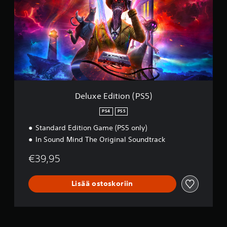
u
x
e
E
d
i
t
i
o
n
(
Deluxe Edition (PS5)
P
S
PS4
PS5
5
Standard Edition Game (PS5 only)
)
In Sound Mind The Original Soundtrack
€39,95
Lisää ostoskoriin