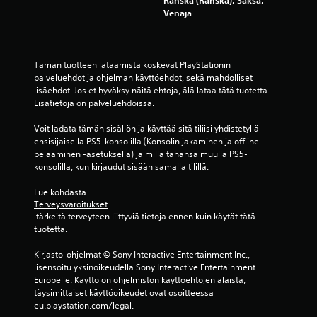
Venäjä
e
l
Tämän tuotteen lataamista koskevat PlayStationin 
u
palveluehdot ja ohjelman käyttöehdot, sekä mahdolliset 
lisäehdot. Jos et hyväksy näitä ehtoja, älä lataa tätä tuotetta. 
a
Lisätietoja on palveluehdoissa.
)
Voit ladata tämän sisällön ja käyttää sitä tiliisi yhdistetyllä 
ensisijaisella PS5-konsolilla (Konsolin jakaminen ja offline-
pelaaminen -asetuksella) ja millä tahansa muulla PS5-
konsolilla, kun kirjaudut sisään samalla tilillä.
Lue kohdasta 
Terveysvaroitukset
 tärkeitä terveyteen liittyviä tietoja ennen kuin käytät tätä 
tuotetta.
Kirjasto-ohjelmat © Sony Interactive Entertainment Inc., 
lisensoitu yksinoikeudella Sony Interactive Entertainment 
Europelle. Käyttö on ohjelmiston käyttöehtojen alaista, 
täysimittaiset käyttöoikeudet ovat osoitteessa 
eu.playstation.com/legal.