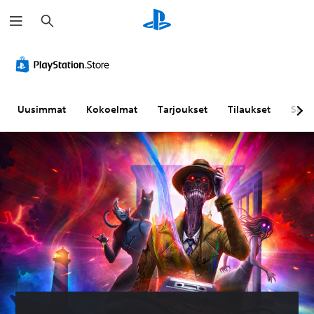
H
a
k
u
Uusimmat
Kokoelmat
Tarjoukset
Tilaukset
Sela