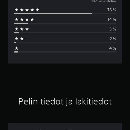
e
1023 arvostelua
76 %
s
14 %
k
5 %
i
2 %
a
4 %
r
v
o
4
.
Pelin tiedot ja lakitiedot
5
6