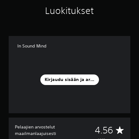
Luokitukset
In Sound Mind
Kirjaudu sisään ja arvostele
Pelaajien arvostelut
K
4.56
maailmanlaajuisesti