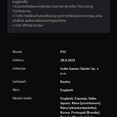
nujakoilla.
• Kummitteleva melodia internet-ikonilta The Living
ä
Tombstone.
• Tutki mielikuvituksellista ja pyörryttävää kerrontaa, joka
(
sisältää epätavallisia kumppaneita.
• Voit silittää kissaa."
1
0
2
Alusta:
PS5
3
Julkaisu:
28.9.2021
a
Julkaisija:
Indie Games Starter Sp. z
o.o.
r
Lajityypit:
Kauhu
v
Ääni:
Englanti
o
Näytön kielet:
Englanti, Espanja, Italia,
Japani, Kiina (perinteinen),
s
Kiina (yksinkertaistettu),
Korea, Portugali (Brasilia),
t
Ranska (Ranska), Saksa,