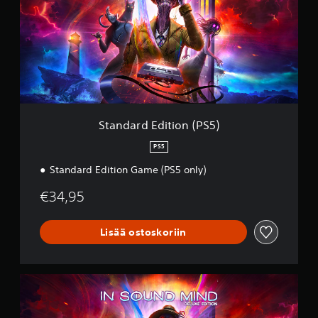
d
a
r
d
E
d
i
t
i
o
Standard Edition (PS5)
n
(
PS5
P
Standard Edition Game (PS5 only)
S
5
€34,95
)
Lisää ostoskoriin
D
e
l