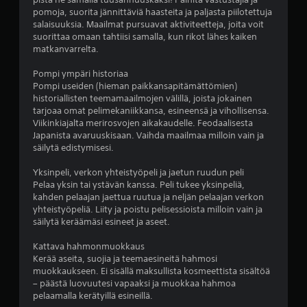
ä
pomoja, suorita jännittäviä haasteita ja paljasta piilotettuja
salaisuuksia. Maailmat pursuavat aktiviteetteja, joita voit
v
suorittaa omaan tahtiisi samalla, kun rikot lähes kaiken
matkanvarrelta.
i
Pompi ympäri historiaa
i
Pompi useiden (hieman paikkansapitämättömien)
historiallisten teemamaailmojen välillä, joista jokainen
d
tarjoaa omat pelimekaniikkansa, esineensä ja vihollisensa.
Viikinkiajalta merirosvojen aikakaudelle. Feodaalisesta
e
Japanista avaruuskisaan. Vaihda maailmaa milloin vain ja
säilytä edistymisesi.
s
Yksinpeli, verkon yhteistyöpeli ja jaetun ruudun peli
Pelaa yksin tai ystävän kanssa. Peli tukee yksinpeliä,
t
kahden pelaajan jaettua ruutua ja neljän pelaajan verkon
yhteistyöpeliä. Liity ja poistu pelisessioista milloin vain ja
ä
säilytä keräämäsi esineet ja aseet.
(
Kattava hahmonmuokkaus
Kerää aseita, suojia ja teemaesineitä hahmosi
2
muokkaukseen. Ei sisällä maksullista kosmeettista sisältöä
– päästä luovuutesi vapaaksi ja muokkaa hahmoa
1
pelaamalla kerätyillä esineillä.