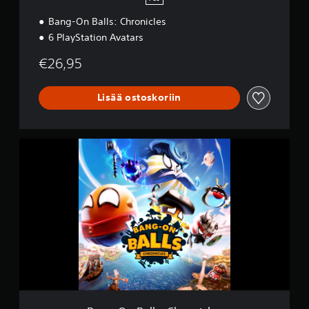
Bang-On Balls: Chronicles
6 PlayStation Avatars
€26,95
Lisää ostoskoriin
B
a
n
g
-
O
n
B
a
l
l
s
:
C