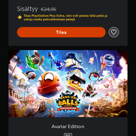
n
Sisältyy
€24,95
i
Alennettu alkuperäisestä hinnasta €24,95
c
Tilaa PlayStation Plus Extra, niin voit pelata tätä peliä ja
satoja muita pelivalikoiman pelejä
l
e
s
Tilaa
A
v
a
t
a
r
E
d
i
t
i
o
n
Avatar Edition
PS5