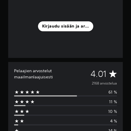
Kirjaudu sisään ja arvostele
Pelaajien arvostelut
K
4.01
maailmanlaajuisesti
e
2168 arvostelua
61 %
s
11 %
k
10 %
i
4 %
a
14 %