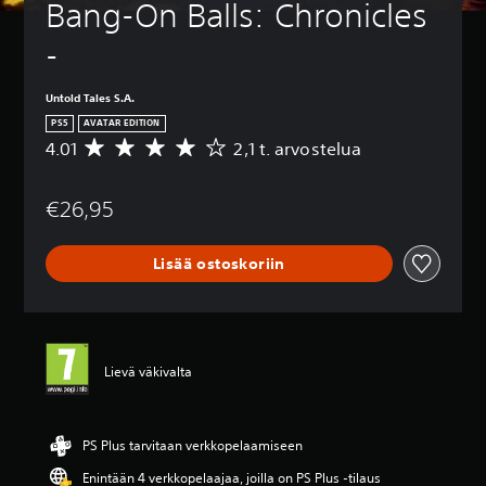
Bang-On Balls: Chronicles 
-
Untold Tales S.A.
PS5
AVATAR EDITION
4.01
2,1 t. arvostelua
K
e
s
€26,95
k
i
a
Lisää ostoskoriin
r
v
o
4
.
0
Lievä väkivalta
1
t
ä
h
PS Plus tarvitaan verkkopelaamiseen
t
Enintään 4 verkkopelaajaa, joilla on PS Plus -tilaus
e