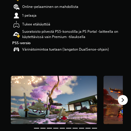
ä
Online-pelaaminen on mahdollista
v
i
1 pelaaja
i
Tukee etäkäyttöä
d
e
Suoratoisto pilvestä PS5-konsolilla ja PS Portal ‑laitteella on
s
käytettävissä vain Premium ‑tilauksella
t
PS5-versio
ä
Värinätoimintoa tuetaan (langaton DualSense-ohjain)
(
2
,
1
t
.
a
r
v
o
s
t
e
l
u