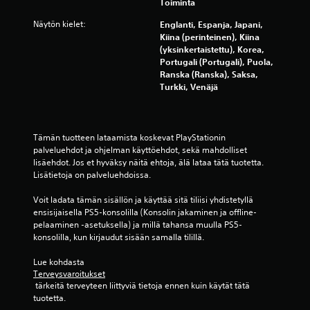
Toiminta
)
Näytön kielet:
Englanti, Espanja, Japani,
Kiina (perinteinen), Kiina
(yksinkertaistettu), Korea,
Portugali (Portugali), Puola,
Ranska (Ranska), Saksa,
Turkki, Venäjä
Tämän tuotteen lataamista koskevat PlayStationin 
palveluehdot ja ohjelman käyttöehdot, sekä mahdolliset 
lisäehdot. Jos et hyväksy näitä ehtoja, älä lataa tätä tuotetta. 
Lisätietoja on palveluehdoissa.
Voit ladata tämän sisällön ja käyttää sitä tiliisi yhdistetyllä 
ensisijaisella PS5-konsolilla (Konsolin jakaminen ja offline-
pelaaminen -asetuksella) ja millä tahansa muulla PS5-
konsolilla, kun kirjaudut sisään samalla tilillä.
Lue kohdasta 
Terveysvaroitukset
 tärkeitä terveyteen liittyviä tietoja ennen kuin käytät tätä 
tuotetta.