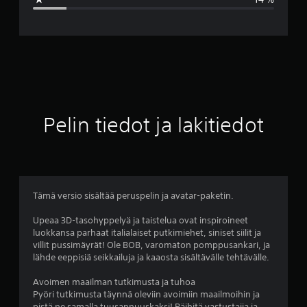
r
v
o
4
.
Pelin tiedot ja lakitiedot
0
1
t
Tämä versio sisältää peruspelin ja avatar-paketin.
ä
Upeaa 3D-tasohyppelyä ja taistelua ovat inspiroineet
luokkansa parhaat italialaiset putkimiehet, siniset siilit ja
h
villit pussimäyrät! Ole BOB, varomaton pomppusankari, ja
lähde eeppisiä seikkailuja ja kaaosta sisältävälle tehtävälle.
t
Avoimen maailman tutkimusta ja tuhoa
e
Pyöri tutkimusta täynnä oleviin avoimiin maailmoihin ja
pistä ne samalla tuusannuuskaksi! Päihitä vastustajia ja