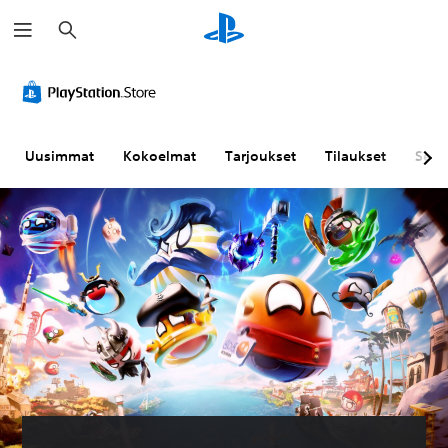
H
a
k
u
Uusimmat
Kokoelmat
Tarjoukset
Tilaukset
Sela