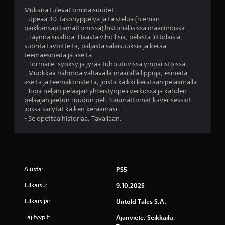
6
Mukana tulevat ominaisuudet
- Upeaa 3D-tasohyppelyä ja taistelua (hieman
8
paikkansapitämättömissä) historiallisissa maailmoissa.
- Täynnä sisältöä. Haasta vihollisia, pelasta liittolaisia,
a
suorita tavoitteita, paljasta salaisuuksia ja kerää
teemaesineitä ja aseita.
r
- Törmäile, syöksy ja jyrää tuhoutuvissa ympäristöissä.
- Muokkaa hahmoa valtavalla määrällä lippuja, esineitä,
v
aseita ja teemakoristeita, joista kaikki kerätään pelaamalla.
- Jopa neljän pelaajan yhteistyöpeli verkossa ja kahden
o
pelaajan jaetun ruudun peli. Saumattomat kaverisessiot,
joissa säilytät kaiken keräämäsi.
s
- Se opettaa historiaa. Tavallaan.
t
e
Alusta:
PS5
l
Julkaisu:
9.10.2025
u
Julkaisija:
Untold Tales S.A.
a
Lajityypit:
Ajanviete, Seikkailu,