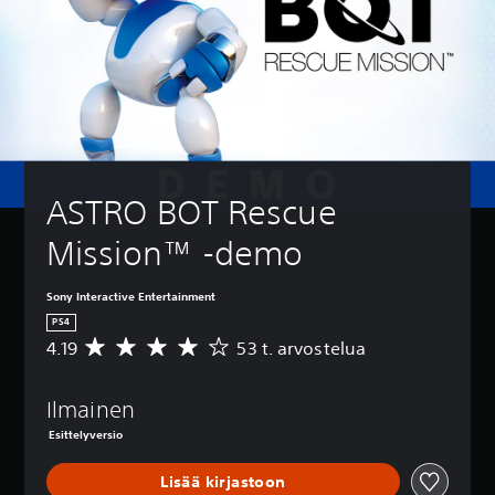
ASTRO BOT Rescue 
Mission™ -demo
Sony Interactive Entertainment
PS4
4.19
53 t. arvostelua
K
e
s
Ilmainen
k
i
Esittelyversio
a
r
Lisää kirjastoon
v