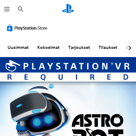
H
a
k
u
Uusimmat
Kokoelmat
Tarjoukset
Tilaukset
Sela