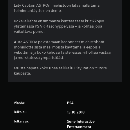
t
Liity Captain ASTROn miehistöön lataamalla tämä
toiminnantäytteinen demo.
ä
Kokeile kahta ensimmäistä kenttää tässä kriitikkojen
h
ylistämässä PS VR -tasohyppelyssä – ja kohtaa jopa
vaikuttava pomo.
t
Auta ASTROa pelastamaan kadonneet miehistöbotit
e
moniulotteisista maailmoista käyttämällä eeppisiä
vekottimia ja koko kehoasi taistellessasi vihollisia vastaan
ä
ja murskatessa ympäristöäsi.
v
Muista napata koko upea seikkailu PlayStation™Store-
kaupasta.
i
i
d
Alusta:
PS4
e
Julkaisu:
15.10.2018
s
Julkaisija:
Sony Interactive
Entertainment