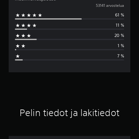
e
53141 arvostelua
61 %
s
11 %
k
20 %
i
1 %
a
7 %
r
v
o
4
.
Pelin tiedot ja lakitiedot
1
9