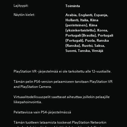
t
Lajityypit:
Toiminta
ä
Näytön kielet:
Arabia, Englanti, Espanja,
Hollanti, Italia, Kiina
(
(perinteinen), Kiina
(yksinkertaistettu), Korea,
5
Portugali (Brasilia), Portugali
(Portugali), Puola, Ranska
3
(Ranska), Ruotsi, Saksa,
Suomi, Tanska, Venäjä
1
4
PlayStation VR -järjestelmää ei ole tarkoitettu alle 12-vuotiaille.
1
Tämän pelin PS4-version pelaamiseen tarvitaan PlayStation VR 
a
and PlayStation Camera.
r
Virtuaalitodellisuuspelit saattavat aiheuttaa joillekin pelaajille 
liikepahoinvointia.
v
Pelattavissa vain PS4-järjestelmässä
o
Tämän tuotteen lataamista koskevat PlayStation Networkin 