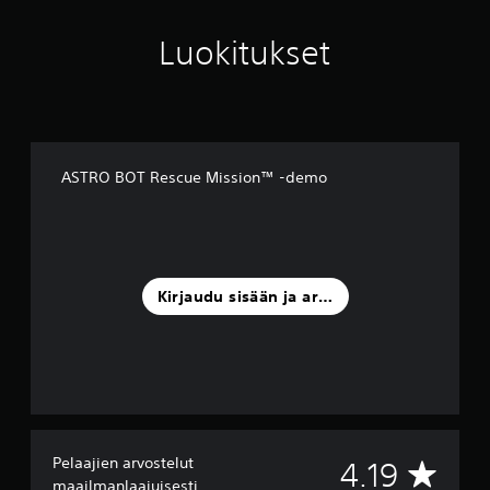
Luokitukset
ASTRO BOT Rescue Mission™ -demo
Kirjaudu sisään ja arvostele
Pelaajien arvostelut
K
4.19
maailmanlaajuisesti