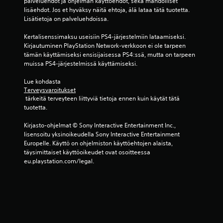
s
palveluehdot ja ohjelman käyttöehdot, sekä mahdolliset 
lisäehdot. Jos et hyväksy näitä ehtoja, älä lataa tätä tuotetta. 
t
Lisätietoja on palveluehdoissa.
Kertalisenssimaksu useisiin PS4-järjestelmiin lataamiseksi. 
e
Kirjautuminen PlayStation Network-verkkoon ei ole tarpeen 
tämän käyttämiseksi ensisijaisessa PS4:ssä, mutta on tarpeen 
l
muissa PS4-järjestelmissä käyttämiseksi.
u
Lue kohdasta 
Terveysvaroitukset
a
 tärkeitä terveyteen liittyviä tietoja ennen kuin käytät tätä 
tuotetta.
)
Kirjasto-ohjelmat © Sony Interactive Entertainment Inc., 
lisensoitu yksinoikeudella Sony Interactive Entertainment 
Europelle. Käyttö on ohjelmiston käyttöehtojen alaista, 
täysimittaiset käyttöoikeudet ovat osoitteessa 
eu.playstation.com/legal.