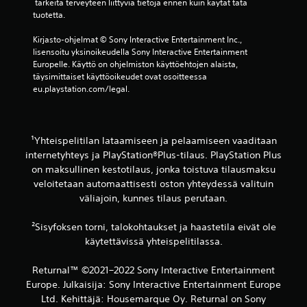
u
 tärkeitä terveyteen liittyviä tietoja ennen kuin käytät tätä 
ä
u
tuotetta.
m
n
u
n
Kirjasto-ohjelmat © Sony Interactive Entertainment Inc., 
k
a
lisensoitu yksinoikeudella Sony Interactive Entertainment 
a
t
Europelle. Käyttö on ohjelmiston käyttöehtojen alaista, 
v
p
täysimittaiset käyttöoikeudet ovat osoitteessa 
a
ä
eu.playstation.com/legal.
a
i
t
n
u
v
n
a
¹Yhteispelitilan lataamiseen ja pelaamiseen vaaditaan
n
s
internetyhteys ja PlayStation®Plus-tilaus. PlayStation Plus
e
t
on maksullinen kestotilaus, jonka toistuva tilausmaksu
t
a
t
veloitetaan automaattisesti oston yhteydessä valituin
i
a
väliajoin, kunnes tilaus perutaan.
s
.
i
k
²Sisyfoksen torni, talokohtaukset ja haastetila eivät ole
s
käytettävissä yhteispelitilassa.
i
.
Returnal™ ©2021–2022 Sony Interactive Entertainment
Europe. Julkaisija: Sony Interactive Entertainment Europe
P
Ltd. Kehittäjä: Housemarque Oy. Returnal on Sony
e