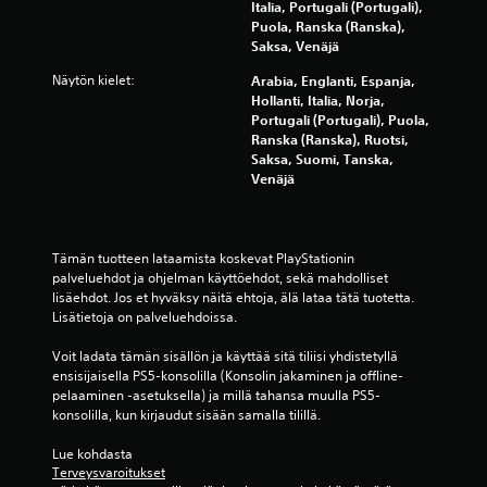
Italia, Portugali (Portugali),
s
e
Puola, Ranska (Ranska),
t
n
Saksa, Venäjä
e
s
,
a
Näytön kielet:
Arabia, Englanti, Espanja,
j
u
Hollanti, Italia, Norja,
o
v
Portugali (Portugali), Puola,
k
o
Ranska (Ranska), Ruotsi,
a
j
Saksa, Suomi, Tanska,
s
e
Venäjä
a
n
a
v
t
a
t
a
Tämän tuotteen lataamista koskevat PlayStationin 
a
k
palveluehdot ja ohjelman käyttöehdot, sekä mahdolliset 
a
a
lisäehdot. Jos et hyväksy näitä ehtoja, älä lataa tätä tuotetta. 
v
-
Lisätietoja on palveluehdoissa.
ä
j
h
a
Voit ladata tämän sisällön ja käyttää sitä tiliisi yhdistetyllä 
e
p
ensisijaisella PS5-konsolilla (Konsolin jakaminen ja offline-
n
y
pelaaminen -asetuksella) ja millä tahansa muulla PS5-
t
s
konsolilla, kun kirjaudut sisään samalla tilillä.
ä
t
ä
y
Lue kohdasta 
e
s
Terveysvaroitukset
p