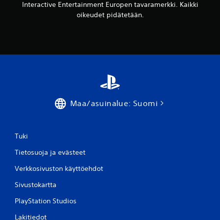
Interactive Entertainment Europen tavaramerkki. Kaikki
l
oikeudet pidätetään.
a
t
t
a
v
i
s
s
a
Maa/asuinalue: Suomi
p
i
t
Tuki
ä
m
Tietosuoja ja evästeet
ä
t
Verkkosivuston käyttöehdot
t
Sivustokartta
ä
n
PlayStation Studios
ä
p
Lakitiedot