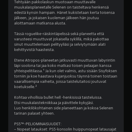
e
Tehtyään pakkolaskun muotoaan muuttavalle
l
t
t
e
muukalaisplaneetalle Selenen on taisteltava henkensä
t
a
)
edestä kynsin hampain. Hänet kukistetaan kerta toisensa
a
a
l
jälkeen, ja jokaisen kuoleman jälkeen hän joutuu
.
n
V
aloittamaan matkansa alusta.
V
m
o
u
o
y
i
Tässä roguelike-räiskintäpelissä sekä planeetta että
i
ö
t
varusteesi muuttuvat jokaisella syklillä, mikä pakottaa
t
s
a
k
sinut muuttelemaan pelityyliäsi ja selviytymään alati
m
ä
ä
kehittyvistä haasteista.
y
ä
)
ä
ö
n
n
Etene Atropos-planeetan jatkuvasti muuttuvan labyrintin
s
t
t
läpi soolona tai jaa koko matkasi toisen pelaajan kanssa
p
e
ä
yhteispelitilassa.¹ Ja kun olet valmis, astu sisään Sisyfoksen
e
n
ä
torniin ja koe haastava kujanjuoksu täynnä toinen toistaan
l
t
k
vaarallisempia vaiheita, joissa taistelutaitosi joutuvat
a
a
a
koetukselle.²
t
i
i
a
o
k
Kohtaa vihollisia bullet hell -henkisissä taisteluissa.
p
h
k
Etsi muukalaistekniikkaa ja päivittele kykyjäsi.
e
j
i
Luo henkilökohtainen side planeettaan ja kokoa Selenen
l
a
e
tarinan palaset yhteen.
i
i
n
ä
m
p
PS5™-PELIOMINAISUUDET:
n
e
e
– Nopeat lataukset: PS5-konsolin huippunopeat latausajat
i
n
l