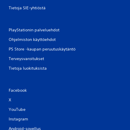
p
Tietoja SIE-yhtiöstä
ä
i
m
i
PlayStationin palveluehdot
ä
p
Ohjelmiston käyttöehdot
a
PS Store -kaupan peruutuskäytäntö
i
n
Terveysvaroitukset
e
t
Tietoja luokituksista
t
u
i
n
Facebook
a
X
V
o
YouTube
i
t
Instagram
p
Android-sovellus
e