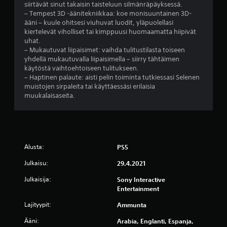
siirtävät sinut takaisin taisteluun silmänräpäyksessä.
i
v
i
– Tempest 3D -äänitekniikkaa: koe monisuuntainen 3D-
n
ä
s
ääni – kuule ohitsesi viuhuvat luodit, yläpuolellasi
,
r
s
kiertelevät viholliset tai kimppuusi huomaamatta hiipivät
e
i
ä
uhat.
t
n
k
– Mukautuvat liipaisimet: vaihda tulitustilasta toiseen
t
ä
ä
yhdellä mukautuvalla liipaisimella – siirry tähtäimen
ä
n
y
käytöstä vaihtoehtoiseen tulitukseen.
r
a
t
– Haptinen palaute: aisti pelin toiminta tutkiessasi Selenen
u
v
e
muistojen sirpaleita tai käyttäessäsi erilaisia
u
u
t
muukalaisaseita.
d
l
t
u
l
ä
n
a
v
k
.
i
e
e
s
n
Alusta:
PS5
k
a
e
n
Julkaisu:
29.4.2021
l
a
l
Julkaisija:
Sony Interactive
l
ä
Entertainment
o
o
g
Lajityypit:
Ammunta
n
i
p
s
Ääni:
Arabia, Englanti, Espanja,
i
t