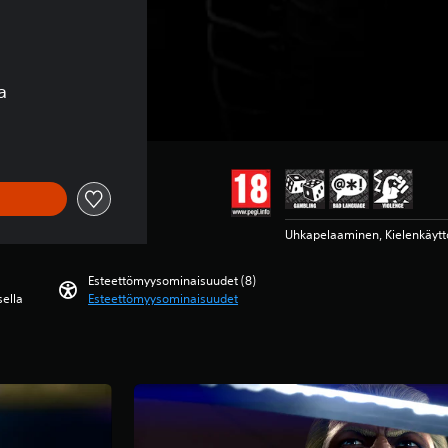
a
Uhkapelaaminen, Kielenkäyttö
Esteettömyysominaisuudet (8)
sella
Esteettömyysominaisuudet