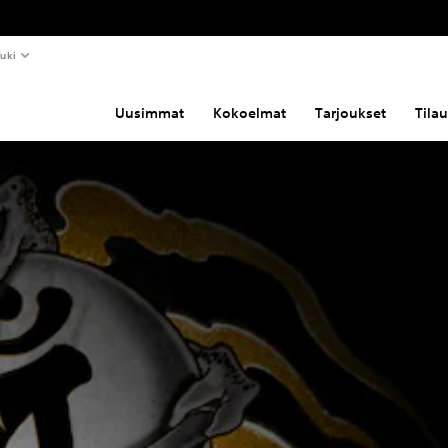
uki
Uusimmat
Kokoelmat
Tarjoukset
Tila