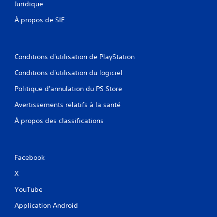
e
Juridique
n
à
s
t
t
t
À propos de SIE
l
o
o
e
u
u
s
t
c
s
m
h
Conditions d'utilisation de PlayStation
o
o
e
n
m
s
Conditions d'utilisation du logiciel
s
e
o
.
n
u
Politique d'annulation du PS Store
t
r
d
Avertissements relatifs à la santé
e
u
s
r
À propos des classifications
p
a
e
n
c
t
t
l
Facebook
e
e
r
g
X
u
a
n
YouTube
m
d
e
é
Application Android
p
l
l