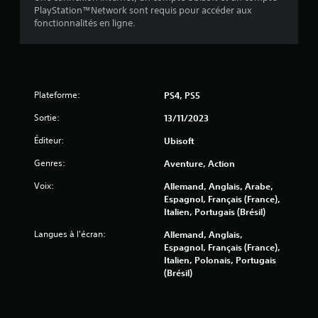
s
i
u
PlayStation™Network sont requis pour accéder aux
r
V
s
fonctionnalités en ligne.
o
e
e
u
n
c
s
t
t
p
r
i
o
a
o
Plateforme:
PS4, PS5
u
î
n
v
n
Sortie:
13/11/2023
n
e
e
e
z
r
Éditeur:
Ubisoft
l
j
t
o
o
Genres:
s
Aventure, Action
u
u
D
Voix:
Allemand, Anglais, Arabe,
e
t
e
Espagnol, Français (France),
r
a
s
Italien, Portugais (Brésil)
a
u
i
u
l
n
Langues à l'écran:
Allemand, Anglais,
j
o
f
Espagnol, Français (France),
e
n
o
Italien, Polonais, Portugais
u
g
r
(Brésil)
e
d
m
t
u
a
n
j
t
a
e