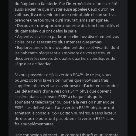
s
n
du Bagdad du IXe siècle. Par l'intermédiaire d'une société
r
t
u
t
aussi ancienne que mystérieuse appelée Ceux qu'on ne
a
e
r
d
voit pas, il va devenir un tueur redoutable et son sort va
s
p
l
e
prendre une tournure qu'il n'aurait jamais imaginée.
.
e
i
t
- Découvrez une approche moderne des fonctionnalités et
g
d
e
du gameplay qui ont défini la série.
a
e
I
s
- Arpentez la ville en parkour et éliminez discrètement vos
m
m
t
n
cibles lors d'assassinats plus intenses que jamais.
e
e
q
- Explorez une ville incroyablement dense et vivante, dont
d
p
u
n
les habitants réagissent au moindre de vos gestes, et
i
l
i
découvrez les secrets de quatre quartiers spécifiques de
t
c
a
v
l'âge d'or de Bagdad.
s
y
a
o
u
.
t
u
Si vous possédez déjà la version PS4™ de ce jeu, vous
r
e
s
pouvez obtenir la version numérique PS5® sans frais
l
u
p
supplémentaires et sans avoir besoin d'acheter ce produit.
e
r
e
Les détenteurs d'une version PS4™ physique doivent
s
r
s
l'insérer dans la console PS5® à chaque fois qu'ils
t
m
souhaitent télécharger ou jouer à la version numérique
a
e
o
PS5®. Les détenteurs d'une version PS4™ physique qui
u
t
achètent la console PS5® Édition numérique sans lecteur
u
d
d
de disque ne pourront pas obtenir la version PS5® sans
c
i
e
frais supplémentaires.
h
o
v
e
d
o
Une connexion Internet, un compte Ubisoft et un compte