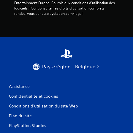
r
Entertainment Europe. Soumis aux conditions d’utilisation des 
s
o
e
logiciels. Pour consulter les droits d’utilisation complets, 
p
i
s
rendez-vous sur eu.playstation.com/legal.
o
r
i
u
a
n
v
p
d
e
p
i
z
u
q
m
y
u
e
e
e
t
r
n
t
r
t
r
a
Pays/région : Belgique
d
e
p
'
l
i
o
e
d
ù
j
e
Assistance
p
e
m
r
u
e
Confidentialité et cookies
o
e
n
v
n
Conditions d'utilisation du site Web
t
i
p
s
e
a
Plan du site
u
n
u
r
n
PlayStation Studios
s
l
e
e