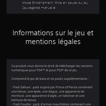
i
Mode Entraînement, Mise en pause du jeu,
a
n
é
c
4
Sauvegarde manuelle
l
t
c
k
e
.
e
s
7
m
s
v
e
s
o
M
7
n
a
u
o
t
i
Informations sur le jeu et
s
d
f
r
s
e
o
e
mentions légales
o
a
u
E
m
n
r
e
n
t
n
v
n
t
p
i
t
r
r
e
i
d
a
o
s
e
p
î
Ce produit vous donne le droit de télécharger les versions
v
s
s
o
n
numériques pour PS4™ et pour PS5® de ce jeu.
i
i
s
e
s
n
)
é
Comprend le jeu de base et six packs supplémentaires :
m
u
f
e
e
e
o
s
- Pack Deluxe : pack inspiré par Prince of Persia contenant
l
r
n
.
une tenue, une épée, une dague, une apparence de
l
m
t
monture, une apparence d'aigle, un talisman et une
e
a
V
teinture de tenue.
m
t
J
o
- Pack Foudre : pack d'armes meurtrières contenant une
e
i