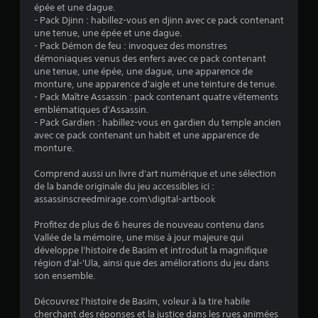
o
u
épée et une dague.
n
o
u
s
- Pack Djinn : habillez-vous en djinn avec ce pack contenant
t
n
a
a
une tenue, une épée et une dague.
o
s
b
v
- Pack Démon de feu : invoquez des monstres
u
v
e
l
démoniaques venus des enfers avec ce pack contenant
p
i
z
une tenue, une épée, une dague, une apparence de
e
a
s
a
monture, une apparence d'aigle et une teinture de tenue.
s
r
u
c
- Pack Maître Assassin : pack contenant quatre vêtements
v
a
e
c
emblématiques d'Assassin.
i
l
n
è
- Pack Gardien : habillez-vous en gardien du temple ancien
b
l
s
s
avec ce pack contenant un habit et une apparence de
r
e
a
à
monture.
a
s
v
u
t
e
o
n
Comprend aussi un livre d'art numérique et une sélection
i
t
e
i
de la bande originale du jeu accessibles ici :
o
t
n
assassinscreedmirage.com\digital-artbook
r
n
e
v
à
s
x
i
Profitez de plus de 6 heures de nouveau contenu dans
d
a
t
r
Vallée de la mémoire, une mise à jour majeure qui
e
u
p
o
développe l'histoire de Basim et introduit la magnifique
s
e
p
n
région d'al-'Ula, ainsi que des améliorations du jeu dans
m
l
u
n
son ensemble.
a
l
y
e
n
e
e
m
Découvrez l'histoire de Basim, voleur à la tire habile
e
s
e
r
cherchant des réponses et la justice dans les rues animées
t