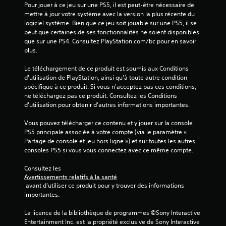
i
Pour jouer à ce jeu sur une PS5, il est peut-être nécessaire de 
v
u
o
mettre à jour votre système avec la version la plus récente du 
i
.
n
logiciel système. Bien que ce jeu soit jouable sur une PS5, il se 
g
s
peut que certaines de ses fonctionnalités ne soient disponibles 
u
v
M
que sur une PS4. Consultez PlayStation.com/bc pour en savoir 
e
i
plus.
i
r
s
s
d
u
Le téléchargement de ce produit est soumis aux Conditions 
e
a
e
d'utilisation de PlayStation, ainsi qu'à toute autre condition 
n
e
l
spécifique à ce produit. Si vous n'acceptez pas ces conditions, 
s
n
l
ne téléchargez pas ce produit. Consultez les Conditions 
l
p
e
d'utilisation pour obtenir d'autres informations importantes.
e
a
s
s
s
u
Vous pouvez télécharger ce contenu et y jouer sur la console 
m
u
s
PS5 principale associée à votre compte (via le paramètre « 
e
p
Partage de console et jeu hors ligne ») et sur toutes les autres 
e
n
p
consoles PS5 si vous vous connectez avec ce même compte.
d
u
l
u
s
é
Consultez les 
s
j
m
Avertissements relatifs à la santé
a
e
e
 avant d'utiliser ce produit pour y trouver des informations 
n
u
n
importantes.
s
t
V
d
a
La licence de la bibliothèque de programmes ©Sony Interactive 
o
e
i
Entertainment Inc. est la propriété exclusive de Sony Interactive 
u
v