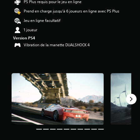
PS Plus requis pour le jeu en ligne
2
Prend en charge jusqu'à 6 joueurs en ligne avec PS Plus
é
Jeu en ligne facultatif
t
o
1 joueur
i
Version PS4
l
Vibration de la manette DUALSHOCK 4
e
s
s
u
r
5
(
6
2
K
a
v
i
s
)