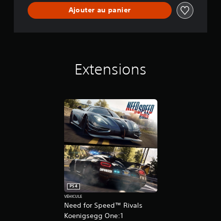
s
Ajouter au panier
Extensions
PS4
VÉHICULE
Need for Speed™ Rivals
Koenigsegg One:1