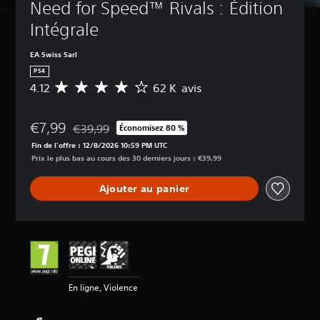
Need for Speed™ Rivals : Édition 
Intégrale
EA Swiss Sarl
PS4
4.12
62 K avis
M
o
y
€7,99
e
€39,99
Économisez 80 %
Remise par rapport au prix d'origine de €39,99
n
Fin de l'offre : 12/8/2026 10:59 PM UTC
n
Prix le plus bas au cours des 30 derniers jours : €39,99
e
d
Ajouter au panier
e
s
a
v
i
s
:
En ligne, Violence
4
.
1