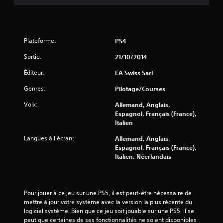
i
l
Plateforme:
PS4
e
Sortie:
21/10/2014
s
Éditeur:
EA Swiss Sarl
s
Genres:
Pilotage/Courses
u
Voix:
Allemand, Anglais,
Espagnol, Français (France),
r
Italien
5
Langues à l'écran:
Allemand, Anglais,
Espagnol, Français (France),
(
Italien, Néerlandais
6
2
Pour jouer à ce jeu sur une PS5, il est peut-être nécessaire de 
mettre à jour votre système avec la version la plus récente du 
logiciel système. Bien que ce jeu soit jouable sur une PS5, il se 
4
peut que certaines de ses fonctionnalités ne soient disponibles 