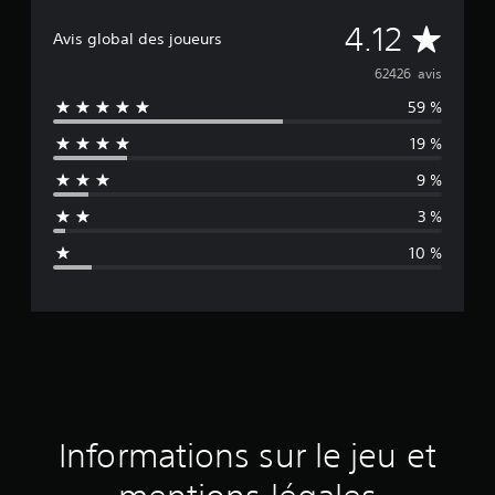
M
4.12
Avis global des joueurs
o
62426 avis
59 %
y
19 %
e
9 %
n
3 %
n
10 %
e
d
e
s
a
Informations sur le jeu et
v