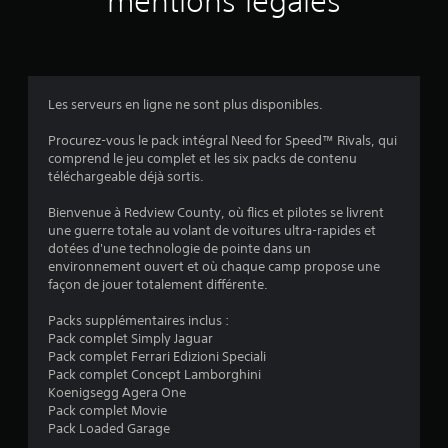
mentions légales
i
s
Les serveurs en ligne ne sont plus disponibles.
:
Procurez-vous le pack intégral Need for Speed™ Rivals, qui
comprend le jeu complet et les six packs de contenu
4
téléchargeable déjà sortis.
.
Bienvenue à Redview County, où flics et pilotes se livrent
une guerre totale au volant de voitures ultra-rapides et
1
dotées d'une technologie de pointe dans un
environnement ouvert et où chaque camp propose une
2
façon de jouer totalement différente.
Packs supplémentaires inclus :
Pack complet Simply Jaguar
é
Pack complet Ferrari Edizioni Speciali
Pack complet Concept Lamborghini
t
Koenigsegg Agera One
Pack complet Movie
o
Pack Loaded Garage