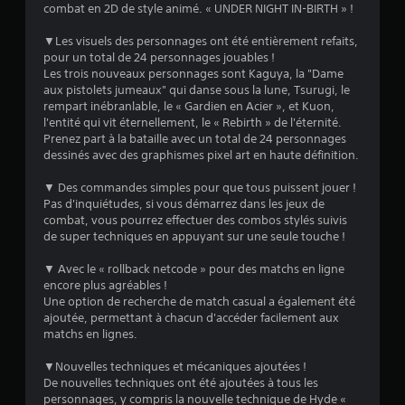
combat en 2D de style animé. « UNDER NIGHT IN-BIRTH » !
9
▼Les visuels des personnages ont été entièrement refaits,
pour un total de 24 personnages jouables !
Les trois nouveaux personnages sont Kaguya, la "Dame
a
aux pistolets jumeaux" qui danse sous la lune, Tsurugi, le
rempart inébranlable, le « Gardien en Acier », et Kuon,
v
l'entité qui vit éternellement, le « Rebirth » de l'éternité.
Prenez part à la bataille avec un total de 24 personnages
dessinés avec des graphismes pixel art en haute définition.
i
▼ Des commandes simples pour que tous puissent jouer !
s
Pas d'inquiétudes, si vous démarrez dans les jeux de
combat, vous pourrez effectuer des combos stylés suivis
)
de super techniques en appuyant sur une seule touche !
▼ Avec le « rollback netcode » pour des matchs en ligne
encore plus agréables !
Une option de recherche de match casual a également été
ajoutée, permettant à chacun d'accéder facilement aux
matchs en lignes.
▼Nouvelles techniques et mécaniques ajoutées !
De nouvelles techniques ont été ajoutées à tous les
personnages, y compris la nouvelle technique de Hyde «