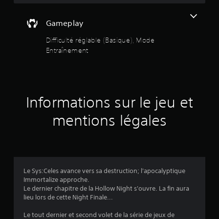
o
Gameplay
i
Difficulté réglable (Basique), Mode
Entraînement
l
e
s
Informations sur le jeu et
s
mentions légales
u
r
5
Le Sys:Celes avance vers sa destruction; l'apocalyptique
(
Immortalize approche.
Le dernier chapitre de la Hollow Night s'ouvre. La fin aura
6
lieu lors de cette Night Finale...
6
Le tout dernier et second volet de la série de jeux de