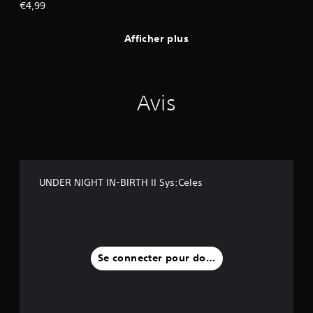
€4,99
t
e
s
Afficher plus
t
q
u
i
Avis
v
o
u
s
p
e
r
UNDER NIGHT IN-BIRTH II Sys:Celes
m
e
t
d
e
v
Se connecter pour donner un avis
o
u
s
e
n