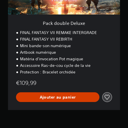
e
D
e
l
u
Pack double Deluxe
x
e
FINAL FANTASY VII REMAKE INTERGRADE
FINAL FANTASY VII REBIRTH
Mini bande-son numérique
Artbook numérique
Matéria d'invocation Pot magique
Accessoire Ras-de-cou cycle de la vie
Protection : Bracelet orchidée
€109,99
Ajouter au panier