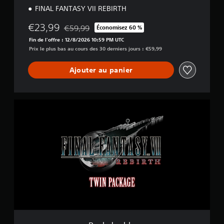
FINAL FANTASY VII REBIRTH
€23,99
€59,99
Économisez 60 %
Remise par rapport au prix d'origine de €59,99
Fin de l'offre : 12/8/2026 10:59 PM UTC
Prix le plus bas au cours des 30 derniers jours : €59,99
Ajouter au panier
P
a
c
k
d
o
u
b
l
e