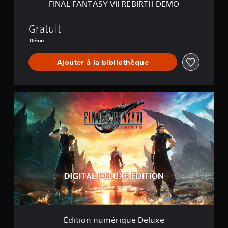
FINAL FANTASY VII REBIRTH DEMO
I
R
E
Gratuit
B
Démo
I
R
Ajouter à la bibliothèque
T
H
D
E
É
M
d
O
i
t
i
o
n
n
u
m
é
r
i
q
Édition numérique Deluxe
u