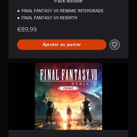
Pack double
FINAL FANTASY VII REMAKE INTERGRADE
FINAL FANTASY VII REBIRTH
€89,99
Ajouter au panier
F
I
N
A
L
F
A
N
T
A
S
Y
V
I