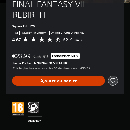
FINAL FANTASY VII 
REBIRTH
Square Enix LTD
PS5
STANDARD EDITION
OPTIMISÉ POUR LA PS5 PRO
4.67
62 K avis
M
o
y
€23,99
e
€59,99
Économisez 60 %
Remise par rapport au prix d'origine de €59,99
n
Fin de l'offre : 12/8/2026 10:59 PM UTC
n
Prix le plus bas au cours des 30 derniers jours : €59,99
e
d
Ajouter au panier
e
s
a
v
i
s
:
Violence
4
.