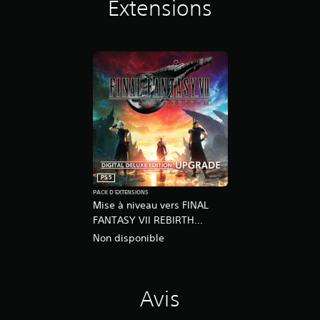
Extensions
PS5
PACK D'EXTENSIONS
Mise à niveau vers FINAL
FANTASY VII REBIRTH
Édition numérique Deluxe
Non disponible
Avis