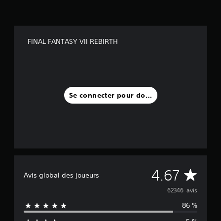
FINAL FANTASY VII REBIRTH
Se connecter pour donner un avis
M
4.67
Avis global des joueurs
o
62346 avis
86 %
y