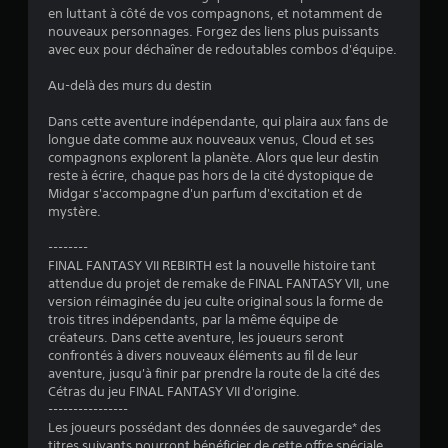
s
en luttant à côté de vos compagnons, et notamment de
nouveaux personnages. Forgez des liens plus puissants
s
avec eux pour déchaîner de redoutables combos d'équipe.
u
Au-delà des murs du destin
r
Dans cette aventure indépendante, qui plaira aux fans de
longue date comme aux nouveaux venus, Cloud et ses
5
compagnons explorent la planète. Alors que leur destin
reste à écrire, chaque pas hors de la cité dystopique de
(
Midgar s'accompagne d'un parfum d'excitation et de
mystère.
6
--------
2
FINAL FANTASY VII REBIRTH est la nouvelle histoire tant
attendue du projet de remake de FINAL FANTASY VII, une
3
version réimaginée du jeu culte original sous la forme de
trois titres indépendants, par la même équipe de
4
créateurs. Dans cette aventure, les joueurs seront
confrontés à divers nouveaux éléments au fil de leur
6
aventure, jusqu'à finir par prendre la route de la cité des
Cétras du jeu FINAL FANTASY VII d'origine.
----------------
Les joueurs possédant des données de sauvegarde* des
titres suivants pourront bénéficier de cette offre spéciale.