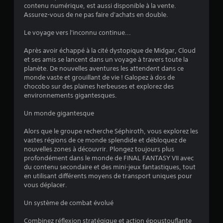
:
contenu numérique, est aussi disponible à la vente.
Assurez-vous de ne pas faire d'achats en double.
4
Le voyage vers l'inconnu continue...
.
Après avoir échappé à la cité dystopique de Midgar, Cloud
6
et ses amis se lancent dans un voyage à travers toute la
planète. De nouvelles aventures les attendent dans ce
7
monde vaste et grouillant de vie ! Galopez à dos de
chocobo sur des plaines herbeuses et explorez des
environnements gigantesques.
é
Un monde gigantesque
t
Alors que le groupe recherche Séphiroth, vous explorez les
vastes régions de ce monde splendide et débloquez de
o
nouvelles zones à découvrir. Plongez toujours plus
profondément dans le monde de FINAL FANTASY VII avec
du contenu secondaire et des mini-jeux fantastiques, tout
i
en utilisant différents moyens de transport uniques pour
vous déplacer.
l
Un système de combat évolué
e
Combinez réflexion stratégique et action époustouflante