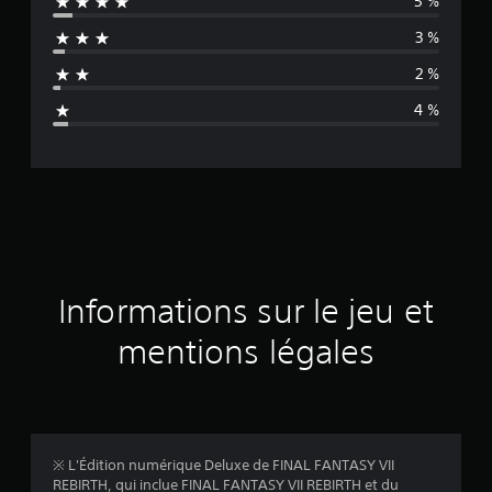
5 %
e
3 %
n
2 %
n
4 %
e
d
e
s
a
Informations sur le jeu et
v
mentions légales
i
s
※ L'Édition numérique Deluxe de FINAL FANTASY VII
REBIRTH, qui inclue FINAL FANTASY VII REBIRTH et du