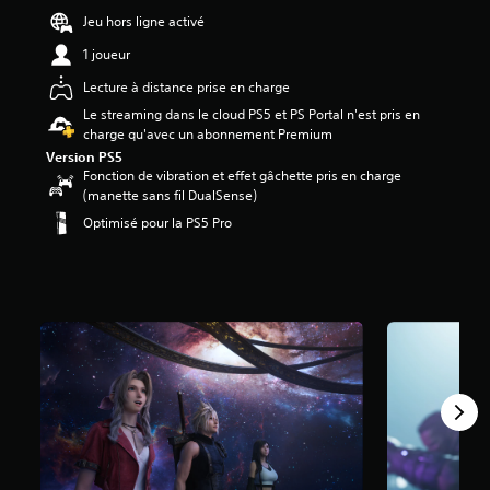
6
Jeu hors ligne activé
7
1 joueur
é
Lecture à distance prise en charge
t
o
Le streaming dans le cloud PS5 et PS Portal n'est pris en
i
charge qu'avec un abonnement Premium
l
Version PS5
e
Fonction de vibration et effet gâchette pris en charge
s
(manette sans fil DualSense)
s
Optimisé pour la PS5 Pro
u
r
5
(
6
2
K
a
v
i
s
)