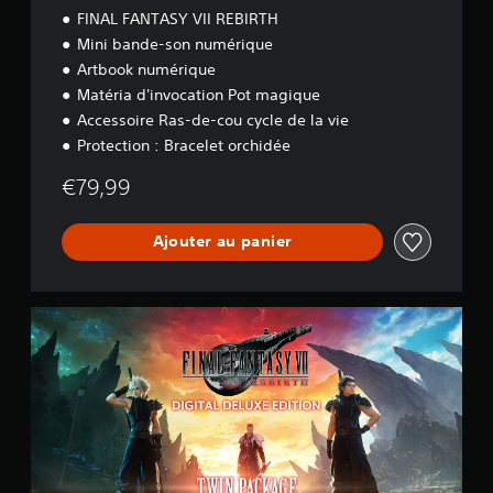
e
FINAL FANTASY VII REBIRTH
D
Mini bande-son numérique
e
Artbook numérique
l
u
Matéria d'invocation Pot magique
x
Accessoire Ras-de-cou cycle de la vie
e
Protection : Bracelet orchidée
€79,99
Ajouter au panier
P
a
c
k
d
o
u
b
l