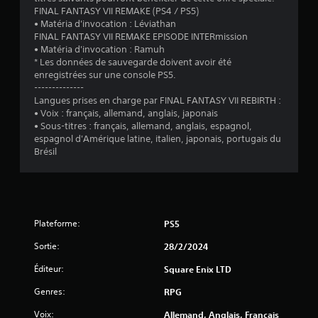
a
FINAL FANTASY VII REMAKE (PS4 / PS5)
v
• Matéria d'invocation : Léviathan
FINAL FANTASY VII REMAKE EPISODE INTERmission
i
• Matéria d'invocation : Ramuh
* Les données de sauvegarde doivent avoir été
enregistrées sur une console PS5.
s
--------------
Langues prises en charge par FINAL FANTASY VII REBIRTH :
)
• Voix : français, allemand, anglais, japonais
• Sous-titres : français, allemand, anglais, espagnol,
espagnol d'Amérique latine, italien, japonais, portugais du
Brésil
Plateforme:
PS5
Sortie:
28/2/2024
Éditeur:
Square Enix LTD
Genres:
RPG
Voix:
Allemand, Anglais, Français