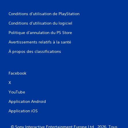
e
o
n
u
u
Conditions d'utilisation de PlayStation
s
s
p
s
Conditions d'utilisation du logiciel
e
a
r
Politique d'annulation du PS Store
n
m
s
e
Avertissements relatifs à la santé
a
t
v
t
À propos des classifications
o
r
i
o
r
n
à
t
Facebook
a
d
p
e
X
p
r
u
e
YouTube
y
p
e
Application Android
r
r
e
s
Application iOS
n
u
d
r
r
p
© Sony Interactive Entertainment Europe Ltd., 2026. Tous
e