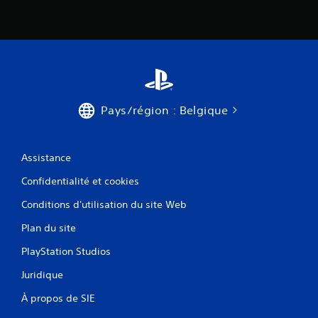
e
t
r
s
a
d
u
e
j
s
e
a
u
u
e
v
t
Pays/région : Belgique
e
n
g
a
a
v
r
i
Assistance
d
g
e
Confidentialité et cookies
u
m
e
a
Conditions d'utilisation du site Web
r
n
d
u
Plan du site
a
e
n
PlayStation Studios
l
s
s
l
Juridique
q
e
u
s
À propos de SIE
i
m
v