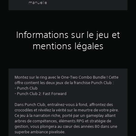
5
n
manuelle
s
i
t
0
p
o
l
e
n
e
2
c
s
g
t
a
a
e
Informations sur le jeu et
u
m
r
d
e
u
a
i
mentions légales
p
n
o
l
d
v
s
a
é
o
y
l
i
n
o
a
t
u
i
é
s
Montez sur le ring avec le One-Two Combo Bundle ! Cette
e
i
g
offre contient les deux jeux de la franchise Punch Club :
n
m
a
)
- Punch Club
m
p
l
- Punch Club 2: Fast Forward
o
a
e
d
r
m
Dans Punch Club, entraînez-vous à fond, affrontez des
e
t
e
crocodiles et révélez la vérité sur le meurtre de votre père.
c
i
n
Ce jeu à la narration riche, porté par un gameplay alliant
i
.
t
arbres de compétences, éléments RPG et stratégie de
n
f
gestion, vous plongera au cœur des années 80 dans une
é
o
superbe ambiance pixelisée.
J
m