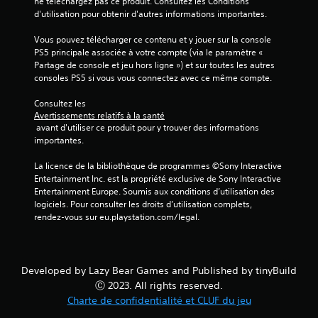
l
ne téléchargez pas ce produit. Consultez les Conditions 
u
l
d'utilisation pour obtenir d'autres informations importantes.
r
e
s
Vous pouvez télécharger ce contenu et y jouer sur la console 
V
t
PS5 principale associée à votre compte (via le paramètre « 
o
Partage de console et jeu hors ligne ») et sur toutes les autres 
o
u
consoles PS5 si vous vous connectez avec ce même compte.
u
s
c
p
Consultez les 
h
o
Avertissements relatifs à la santé
u
e
 avant d'utiliser ce produit pour y trouver des informations 
v
s
importantes.
e
V
z
La licence de la bibliothèque de programmes ©Sony Interactive 
o
c
Entertainment Inc. est la propriété exclusive de Sony Interactive 
u
r
Entertainment Europe. Soumis aux conditions d’utilisation des 
s
é
logiciels. Pour consulter les droits d’utilisation complets, 
p
e
rendez-vous sur eu.playstation.com/legal.
o
r
u
d
v
e
e
s
z
Developed by Lazy Bear Games and Published by tinyBuild
p
j
Ⓒ 2023. All rights reserved.
o
o
Charte de confidentialité et CLUF du jeu
i
u
n