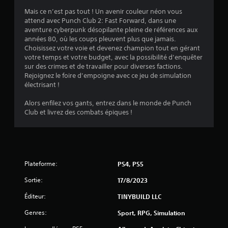
u
a
o
r
Mais ce n’est pas tout ! Un avenir couleur néon vous
t
u
n
attend avec Punch Club 2: Fast Forward, dans une
i
a
i
aventure cyberpunk désopilante pleine de références aux
q
b
e
années 80, où les coups pleuvent plus que jamais.
u
l
s
Choisissez votre voie et devenez champion tout en gérant
e
v
e
votre temps et votre budget, avec la possibilité d’enquêter
(
i
s
sur des crimes et de travailler pour diverses factions.
j
s
Rejoignez le foire d’empoigne avec ce jeu de simulation
a
e
u
électrisant !
n
u
e
h
s
l
Alors enfilez vos gants, entrez dans le monde de Punch
o
a
l
Club et livrez des combats épiques !
r
v
e
s
o
m
l
i
e
i
n
r
g
t
à
n
Plateforme:
PS4, PS5
o
a
e
u
p
u
Sortie:
17/8/2023
p
n
p
a
Éditeur:
i
TINYBUILD LLC
u
r
q
y
v
Genres:
Sport, RPG, Simulation
u
e
i
e