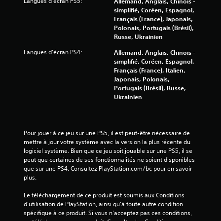
r
Langues d'écran PS5:
b
Allemand, Anglais, Chinois -
m
r
simplifié, Coréen, Espagnol,
s
e
a
Français (France), Japonais,
i
n
t
Polonais, Portugais (Brésil),
m
t
i
Russe, Ukrainien
u
)
o
.
l
Langues d'écran PS4:
Allemand, Anglais, Chinois -
n
t
simplifié, Coréen, Espagnol,
s
a
Français (France), Italien,
d
S
Japonais, Polonais,
n
e
a
Portugais (Brésil), Russe,
é
s
u
Ukrainien
m
m
v
a
e
e
n
n
g
e
t
a
Pour jouer à ce jeu sur une PS5, il est peut-être nécessaire de 
t
s
r
mettre à jour votre système avec la version la plus récente du 
t
u
logiciel système. Bien que ce jeu soit jouable sur une PS5, il se 
d
e
r
peut que certaines de ses fonctionnalités ne soient disponibles 
s
e
p
que sur une PS4. Consultez PlayStation.com/bc pour en savoir 
.
m
plus.
l
a
u
n
Le téléchargement de ce produit est soumis aux Conditions 
s
u
d'utilisation de PlayStation, ainsi qu'à toute autre condition 
i
e
spécifique à ce produit. Si vous n'acceptez pas ces conditions, 
e