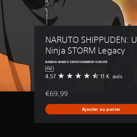
NARUTO SHIPPUDEN: Ul
Ninja STORM Legacy
BANDAI NAMCO ENTERTAINMENT EUROPE
PS4
4.57
11 K avis
M
o
y
€69,99
e
n
n
Ajouter au panier
e
d
e
s
a