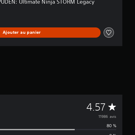
UDEN: Ultimate Ninja STORM Legacy
Ajouter au panier
M
4.57
o
11986 avis
80 %
y