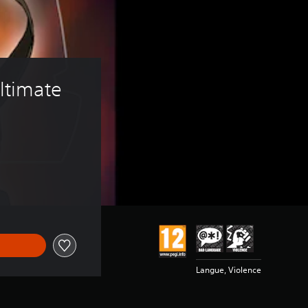
timate 
Langue, Violence