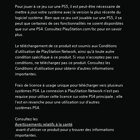
r
Pour jouer à ce jeu sur une PS5, il est peut-être nécessaire de 
mettre à jour votre système avec la version la plus récente du 
5
logiciel système. Bien que ce jeu soit jouable sur une PS5, il se 
peut que certaines de ses fonctionnalités ne soient disponibles 
(
que sur une PS4. Consultez PlayStation.com/bc pour en savoir 
plus.
6
Le téléchargement de ce produit est soumis aux Conditions 
1
d'utilisation de PlayStation Network, ainsi qu'à toute autre 
condition spécifique à ce produit. Si vous n'acceptez pas ces 
conditions, ne téléchargez pas ce produit. Consultez les 
6
Conditions d'utilisation pour obtenir d'autres informations 
importantes.
6
Frais de licence à usage unique pour télécharger vers plusieurs 
systèmes PS4. La connexion à PlayStation Network n'est pas 
requise pour utiliser cette licence sur votre PS4 principale ; elle 
a
l'est en revanche pour une utilisation sur d'autres 
systèmes PS4.
v
Consultez les 
i
Avertissements relatifs à la santé
 avant d'utiliser ce produit pour y trouver des informations 
s
importantes.