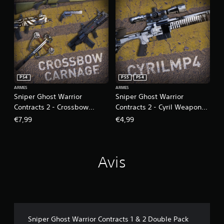
PS4
PS5
PS4
ARMES
ARMES
Sniper Ghost Warrior
Sniper Ghost Warrior
Contracts 2 - Crossbow
Contracts 2 - Cyril Weapon
Carnage Weapons Pack
Skin
€7,99
€4,99
Avis
Sniper Ghost Warrior Contracts 1 & 2 Double Pack