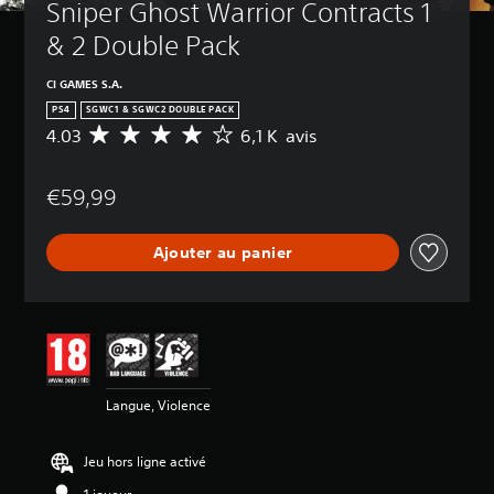
Sniper Ghost Warrior Contracts 1 
& 2 Double Pack
CI GAMES S.A.
PS4
SGWC1 & SGWC2 DOUBLE PACK
4.03
6,1 K avis
M
o
y
€59,99
e
n
n
Ajouter au panier
e
d
e
s
a
v
i
s
Langue, Violence
:
4
Jeu hors ligne activé
.
0