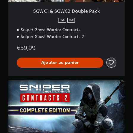
o
u
SGWC1 & SGWC2 Double Pack
b
l
PS4
PS5
e
Sniper Ghost Warrior Contracts
P
a
Sniper Ghost Warrior Contracts 2
c
k
€59,99
Ajouter au panier
C
o
m
p
l
e
t
e
E
d