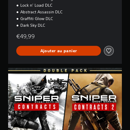
Lock n’ Load DLC
Abstract Assassin DLC
Graffiti Glow DLC
Dark Sky DLC
€49,99
Ajouter au panier
S
G
W
C
1
&
S
G
W
C
2
D