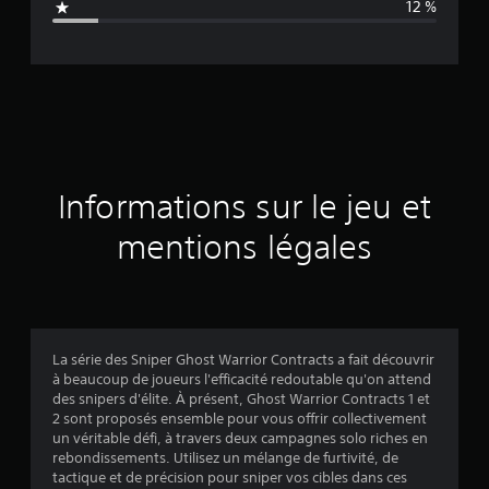
12 %
e
d
e
s
a
Informations sur le jeu et
v
mentions légales
i
s
La série des Sniper Ghost Warrior Contracts a fait découvrir
à beaucoup de joueurs l'efficacité redoutable qu'on attend
:
des snipers d'élite. À présent, Ghost Warrior Contracts 1 et
2 sont proposés ensemble pour vous offrir collectivement
4
un véritable défi, à travers deux campagnes solo riches en
rebondissements. Utilisez un mélange de furtivité, de
.
tactique et de précision pour sniper vos cibles dans ces