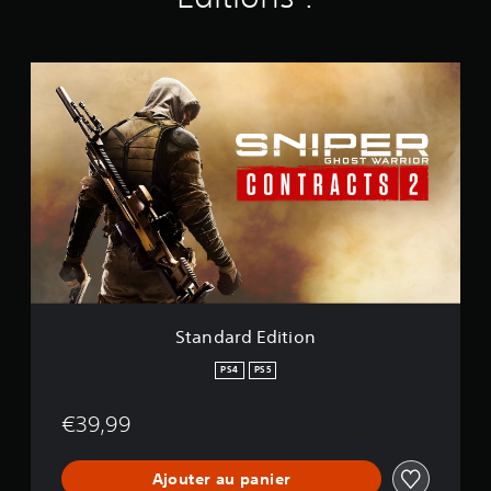
)
S
t
a
n
d
a
r
d
E
d
i
t
i
o
Standard Edition
n
PS4
PS5
€39,99
Ajouter au panier