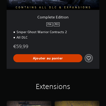
i
t
i
o
Complete Edition
n
PS4
PS5
Sniper Ghost Warrior Contracts 2
All DLC
€59,99
Ajouter au panier
Extensions