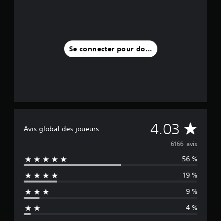
Se connecter pour donner un avis
M
4.03
Avis global des joueurs
o
6166 avis
56 %
y
19 %
e
9 %
n
4 %
n