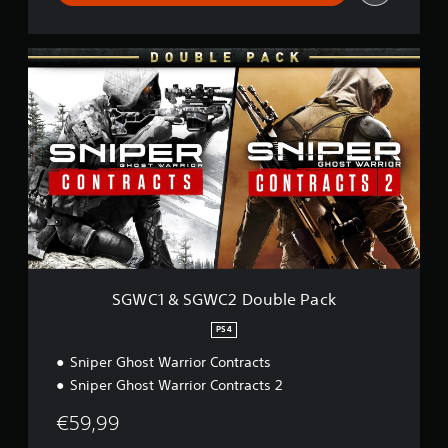
S
G
W
C
1
&
S
G
W
C
2
D
o
u
SGWC1 & SGWC2 Double Pack
b
l
PS4
e
Sniper Ghost Warrior Contracts
P
a
Sniper Ghost Warrior Contracts 2
c
k
€59,99