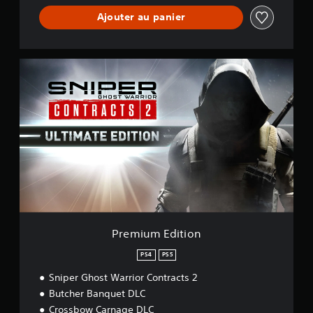
Ajouter au panier
P
r
e
m
i
u
m
E
d
i
t
i
o
n
Premium Edition
PS4
PS5
Sniper Ghost Warrior Contracts 2
Butcher Banquet DLC
Crossbow Carnage DLC