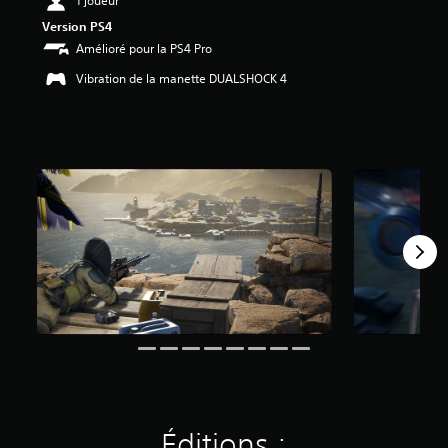
1 joueur
3
Version PS4
Amélioré pour la PS4 Pro
é
t
Vibration de la manette DUALSHOCK 4
o
i
l
e
s
s
u
r
5
(
6
,
1
K
a
v
i
s
Éditions :