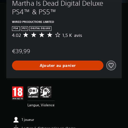
Martha Is Dead Digital Deluxe 
PS4™ & PS5™
WIRED PRODUCTIONS LIMITED
PS4
PS5
DIGITAL DELUXE
4.02
1,5 K avis
M
o
y
€39,99
e
n
n
Ajouter au panier
e
d
e
s
a
v
i
s
Langue, Violence
:
4
1 joueur
.
0