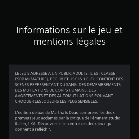
e
s
a
Informations sur le jeu et
v
mentions légales
i
s
LE JEU S'ADRESSE A UN PUBLIC ADULTE, IL EST CLASSE
ESRB M (MATURE), PEGI 18 ET USK 16. LE JEU CONTIENT DES
:
SCENES REPRESENTANT DU SANG, DES DEMEMBREMENTS,
DES MUTILATIONS DE CORPS HUMAINS, DES
4
AVORTEMENTS ET DES AUTOMUTILATIONS POUVANT
CHOQUER LES JOUEURS LES PLUS SENSIBLES.
.
L'édition deluxe de Martha Is Dead comprend les deux
0
premiers jeux acclamés par la critique de l'éminent studio
italien, LKA. Découvrez le lien entre ces deux jeux qui
2
donnent à réfléchir.