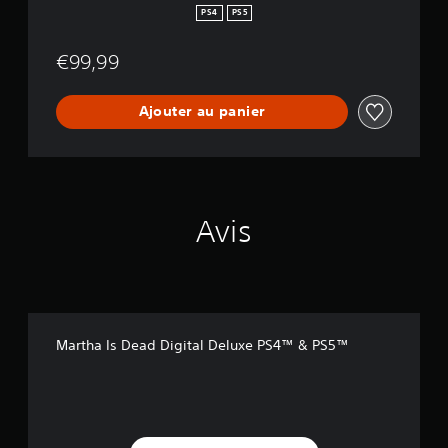
v
PS4
PS5
e
B
€99,99
u
n
d
Ajouter au panier
l
e
Avis
Martha Is Dead Digital Deluxe PS4™ & PS5™