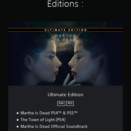
)
Éditions :
U
l
t
i
m
a
t
e
E
d
i
t
i
o
Ultimate Edition
n
PS4
PS5
Martha Is Dead PS4™ & PS5™
The Town of Light (PS4)
Martha Is Dead Official Soundtrack