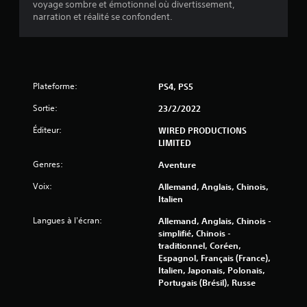
(
voyage sombre et émotionnel où divertissement,
narration et réalité se confondent.
1
5
8
Plateforme:
PS4, PS5
0
Sortie:
23/2/2022
Éditeur:
WIRED PRODUCTIONS
LIMITED
a
Genres:
Aventure
v
Voix:
Allemand, Anglais, Chinois,
Italien
i
Langues à l'écran:
Allemand, Anglais, Chinois -
s
simplifié, Chinois -
traditionnel, Coréen,
)
Espagnol, Français (France),
Italien, Japonais, Polonais,
Portugais (Brésil), Russe