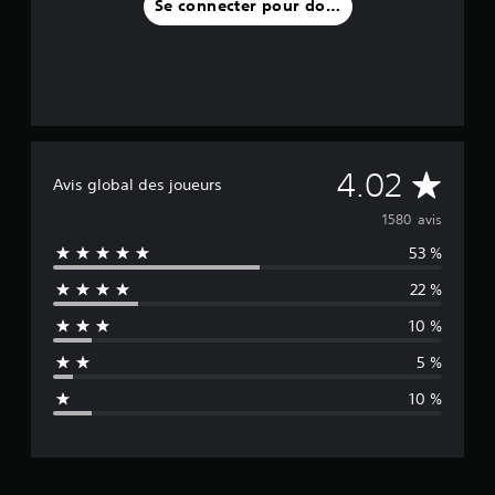
Se connecter pour donner un avis
M
4.02
Avis global des joueurs
o
1580 avis
53 %
y
22 %
e
10 %
n
5 %
n
10 %
e
d