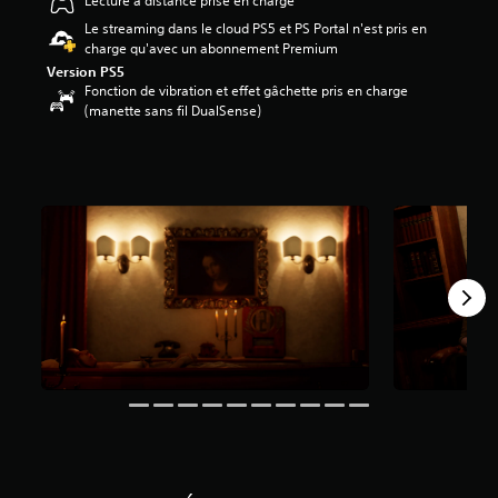
Lecture à distance prise en charge
2
Le streaming dans le cloud PS5 et PS Portal n'est pris en
charge qu'avec un abonnement Premium
é
Version PS5
t
Fonction de vibration et effet gâchette pris en charge
o
(manette sans fil DualSense)
i
l
e
s
s
u
r
5
(
1
,
5
K
a
v
i
s