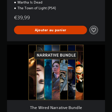
Martha Is Dead
The Town of Light (PS4)
€39,99
Ajouter au panier
T
h
e
W
i
r
e
d
N
a
r
r
a
t
The Wired Narrative Bundle
i