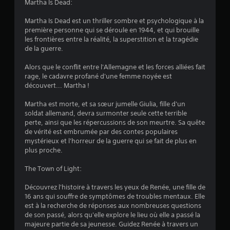
Martha Is Dead:
é
Martha Is Dead est un thriller sombre et psychologique à la
première personne qui se déroule en 1944, et qui brouille
t
les frontières entre la réalité, la superstition et la tragédie
de la guerre.
o
Alors que le conflit entre l'Allemagne et les forces alliées fait
rage, le cadavre profané d'une femme noyée est
i
découvert... Martha !
l
Martha est morte, et sa sœur jumelle Giulia, fille d'un
soldat allemand, devra surmonter seule cette terrible
e
perte, ainsi que les répercussions de son meurtre. Sa quête
de vérité est embrumée par des contes populaires
s
mystérieux et l'horreur de la guerre qui se fait de plus en
plus proche.
s
The Town of Light:
u
Découvrez l'histoire à travers les yeux de Renée, une fille de
r
16 ans qui souffre de symptômes de troubles mentaux. Elle
est à la recherche de réponses aux nombreuses questions
5
de son passé, alors qu'elle explore le lieu où elle a passé la
majeure partie de sa jeunesse. Guidez Renée à travers un