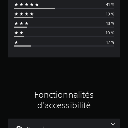
41 %
y
19 %
e
13 %
n
10 %
n
17 %
e
d
e
s
a
Fonctionnalités
v
d'accessibilité
i
s