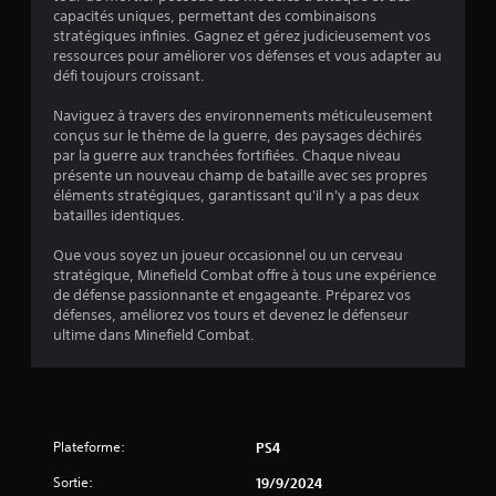
e
capacités uniques, permettant des combinaisons
stratégiques infinies. Gagnez et gérez judicieusement vos
s
ressources pour améliorer vos défenses et vous adapter au
défi toujours croissant.
s
Naviguez à travers des environnements méticuleusement
u
conçus sur le thème de la guerre, des paysages déchirés
par la guerre aux tranchées fortifiées. Chaque niveau
r
présente un nouveau champ de bataille avec ses propres
éléments stratégiques, garantissant qu'il n'y a pas deux
batailles identiques.
5
Que vous soyez un joueur occasionnel ou un cerveau
(
stratégique, Minefield Combat offre à tous une expérience
de défense passionnante et engageante. Préparez vos
2
défenses, améliorez vos tours et devenez le défenseur
ultime dans Minefield Combat.
4
4
Plateforme:
PS4
a
Sortie:
19/9/2024