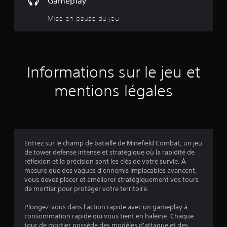
Gameplay
Mise en pause du jeu
:
3
.
Informations sur le jeu et
5
mentions légales
6
é
Entrez sur le champ de bataille de Minefield Combat, un jeu
de tower defense intense et stratégique où la rapidité de
t
réflexion et la précision sont les clés de votre survie. À
mesure que des vagues d'ennemis implacables avancent,
o
vous devez placer et améliorer stratégiquement vos tours
de mortier pour protéger votre territoire.
i
Plongez-vous dans l'action rapide avec un gameplay à
l
consommation rapide qui vous tient en haleine. Chaque
tour de mortier possède des modèles d'attaque et des