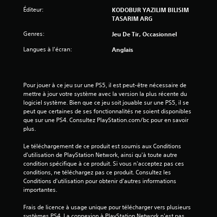
v
Éditeur:
KODOBUR YAZILIM BILISIM
TASARIM ARG
i
Genres:
Jeu De Tir, Occasionnel
s
Langues à l'écran:
Anglais
)
Pour jouer à ce jeu sur une PS5, il est peut-être nécessaire de 
mettre à jour votre système avec la version la plus récente du 
logiciel système. Bien que ce jeu soit jouable sur une PS5, il se 
peut que certaines de ses fonctionnalités ne soient disponibles 
que sur une PS4. Consultez PlayStation.com/bc pour en savoir 
plus.
Le téléchargement de ce produit est soumis aux Conditions 
d'utilisation de PlayStation Network, ainsi qu'à toute autre 
condition spécifique à ce produit. Si vous n'acceptez pas ces 
conditions, ne téléchargez pas ce produit. Consultez les 
Conditions d'utilisation pour obtenir d'autres informations 
importantes.
Frais de licence à usage unique pour télécharger vers plusieurs 
systèmes PS4. La connexion à PlayStation Network n'est pas 