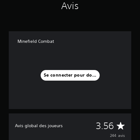
Avis
Minefield Combat
Se connecter pour donner un avis
M
3.56
Avis global des joueurs
o
244 avis