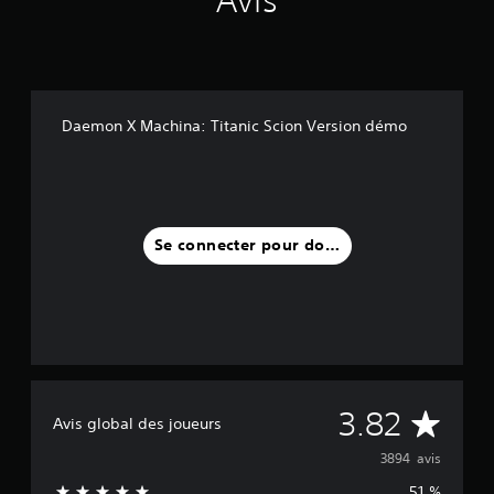
Avis
Daemon X Machina: Titanic Scion Version démo
Se connecter pour donner un avis
M
3.82
Avis global des joueurs
o
3894 avis
51 %