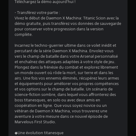
Téléchargez la démo aujourd'hui !
:
- Transférez votre partie :
Vivez le début de Daemon X Machina: Titanic Scion avec la
3
démo gratuite, puis transférez vos données de sauvegarde
pour conserver votre progression dans la version
.
complète.
8
Incarnez le techno-guerrier ultime dans ce volet inédit et
percutant de la série Daemon X Machina. Envolez-vous
2
vers le champ de bataille dans votre Arsenal personnalisé
et enchaînez des attaques adaptées à votre style de jeu.
Plongez dans la frénésie du combat et explorez librement
un monde ouvert où rôde la mort, sur terre et dans les
é
airs. Une fois vos ennemis éliminés, récupérez leurs armes
et équipements pour améliorer vos propres compétences
t
et vos options sur le champ de bataille. Un scénario de
science-fiction sombre, dans lequel vous affronterez des
o
boss titanesques, en solo ou avec deux amis en
coopération en ligne. Que vous soyez novice ou un
vétéran de Daemon X Machina, vous trouverez une
i
aventure à votre mesure dans ce nouvel épisode de
Marvelous First Studio.
l
◆Une évolution titanesque