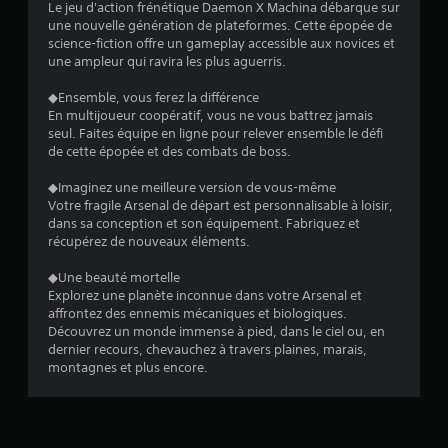
e
Le jeu d'action frénétique Daemon X Machina débarque sur
une nouvelle génération de plateformes. Cette épopée de
s
science-fiction offre un gameplay accessible aux novices et
une ampleur qui ravira les plus aguerris.
s
◆Ensemble, vous ferez la différence
u
En multijoueur coopératif, vous ne vous battrez jamais
seul. Faites équipe en ligne pour relever ensemble le défi
r
de cette épopée et des combats de boss.
5
◆Imaginez une meilleure version de vous-même
Votre fragile Arsenal de départ est personnalisable à loisir,
(
dans sa conception et son équipement. Fabriquez et
récupérez de nouveaux éléments.
3
◆Une beauté mortelle
8
Explorez une planète inconnue dans votre Arsenal et
affrontez des ennemis mécaniques et biologiques.
9
Découvrez un monde immense à pied, dans le ciel ou, en
dernier recours, chevauchez à travers plaines, marais,
4
montagnes et plus encore.
a