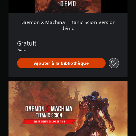
h
i
n
a
Daemon X Machina: Titanic Scion Version
:
démo
T
i
t
Gratuit
a
Démo
n
i
Ajouter à la bibliothèque
c
S
c
i
É
o
d
n
.
V
s
e
u
r
p
s
e
i
r
o
d
n
i
d