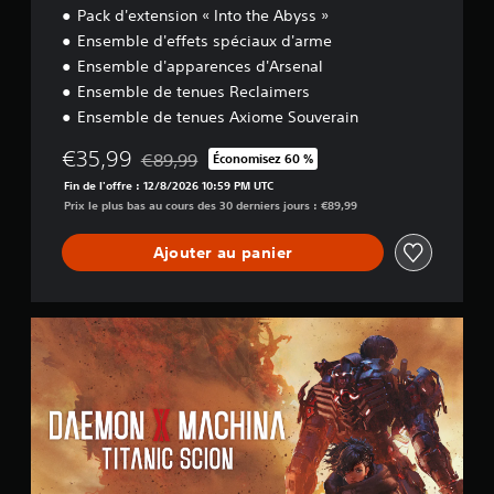
l
Pack d'extension « Into the Abyss »
u
Ensemble d'effets spéciaux d'arme
x
e
Ensemble d'apparences d'Arsenal
Ensemble de tenues Reclaimers
Ensemble de tenues Axiome Souverain
€35,99
€89,99
Économisez 60 %
Remise par rapport au prix d'origine de €89,99
Fin de l'offre : 12/8/2026 10:59 PM UTC
Prix le plus bas au cours des 30 derniers jours : €89,99
Ajouter au panier
D
a
e
m
o
n
X
M
a