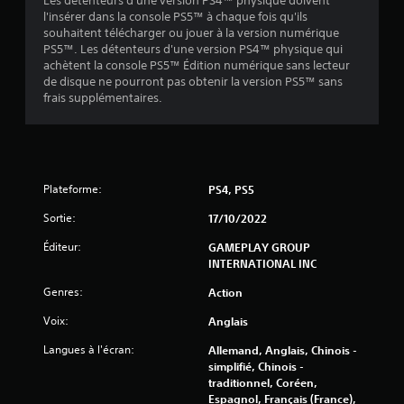
Les détenteurs d'une version PS4™ physique doivent
s
l'insérer dans la console PS5™ à chaque fois qu'ils
souhaitent télécharger ou jouer à la version numérique
)
PS5™. Les détenteurs d'une version PS4™ physique qui
achètent la console PS5™ Édition numérique sans lecteur
de disque ne pourront pas obtenir la version PS5™ sans
frais supplémentaires.
Plateforme:
PS4, PS5
Sortie:
17/10/2022
Éditeur:
GAMEPLAY GROUP
INTERNATIONAL INC
Genres:
Action
Voix:
Anglais
Langues à l'écran:
Allemand, Anglais, Chinois -
simplifié, Chinois -
traditionnel, Coréen,
Espagnol, Français (France),