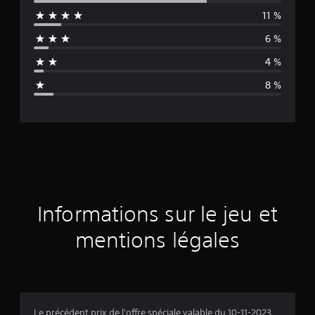
11 %
e
6 %
n
4 %
n
8 %
e
d
e
s
a
Informations sur le jeu et
v
mentions légales
i
s
Le précédent prix de l'offre spéciale valable du 10-11-2023