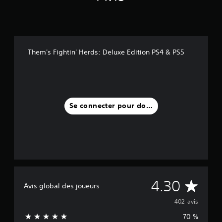
Them's Fightin' Herds: Deluxe Edition PS4 & PS5
Se connecter pour donner un avis
M
4.30
Avis global des joueurs
o
402 avis
70 %
y