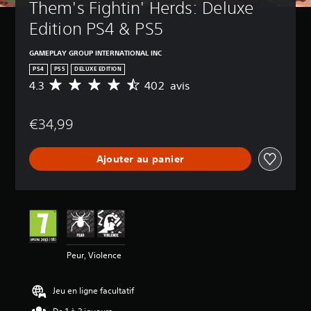
Them's Fightin' Herds: Deluxe 
Edition PS4 & PS5
GAMEPLAY GROUP INTERNATIONAL INC
PS4
PS5
DELUXE EDITION
4.3
402 avis
M
o
y
€34,99
e
n
n
Ajouter au panier
e
d
e
s
a
v
i
s
Peur, Violence
:
4
Jeu en ligne facultatif
.
3