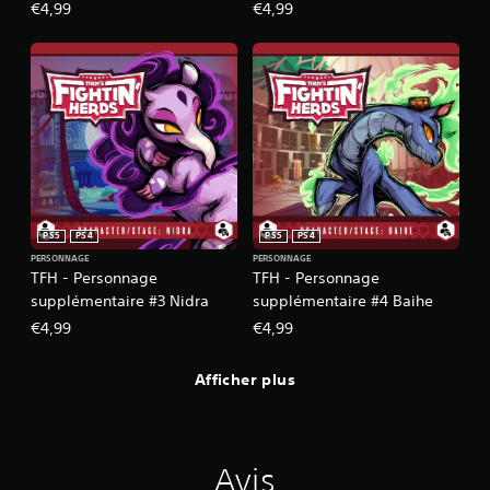
Stronghoof
€4,99
€4,99
PS5
PS4
PS5
PS4
PERSONNAGE
PERSONNAGE
TFH - Personnage
TFH - Personnage
supplémentaire #3 Nidra
supplémentaire #4 Baihe
€4,99
€4,99
Afficher plus
Avis