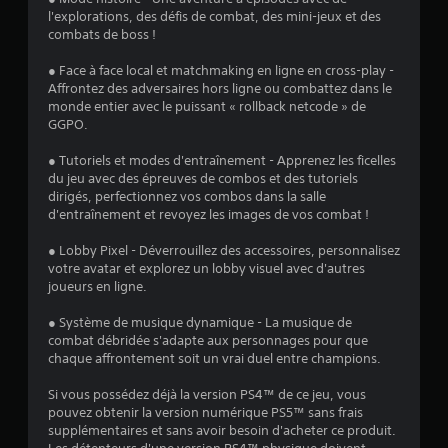
l'explorations, des défis de combat, des mini-jeux et des
s
combats de boss !
u
● Face à face local et matchmaking en ligne en cross-play -
Affrontez des adversaires hors ligne ou combattez dans le
r
monde entier avec le puissant « rollback netcode » de
GGPO.
5
● Tutoriels et modes d'entraînement - Apprenez les ficelles
(
du jeu avec des épreuves de combos et des tutoriels
dirigés, perfectionnez vos combos dans la salle
4
d'entraînement et revoyez les images de vos combat !
0
● Lobby Pixel - Déverrouillez des accessoires, personnalisez
votre avatar et explorez un lobby visuel avec d'autres
2
joueurs en ligne.
● Système de musique dynamique - La musique de
combat débridée s'adapte aux personnages pour que
a
chaque affrontement soit un vrai duel entre champions.
v
Si vous possédez déjà la version PS4™ de ce jeu, vous
pouvez obtenir la version numérique PS5™ sans frais
i
supplémentaires et sans avoir besoin d'acheter ce produit.