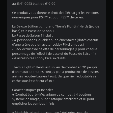
au 13-11-2023 était de €19.99.
:
Ce produit vous donne le droit de télécharger les versions
4
numériques pour PS4™ et pour PS5™ de ce jeu.
.
La Deluxe Edition comprend Them’s Fightin’ Herds (jeu de
base) et le Passe de Saison 1.
3
Le Passe de Saison 1 inclut :
• 4 personnages jouables supplémentaires (dotés chacun
d'une arène et d'un avatar Lobby Pixel uniques)
• Pack exclusif de palette de personnages (1 pour chaque
é
personnage de l'effectif de base et du Passe de Saison 1)
• 4 accessoires Lobby Pixel exclusifs
t
Them's Fightin' Herds est un jeu de combat en 2D peuplé
o
d'animaux adorables conçus par la productrice de dessins
animés réputée Lauren Faust. Un guerrier redoutable se
i
cache sous l'extérieur câlin !
Caractéristiques principales
l
● Combat épuré - Mécanique de combat à 4 boutons,
système de magie, super-attaque améliorée et JD pour
e
empêcher les combos infinis.
s
● Mode histoire - Une aventure à épisodes avec de