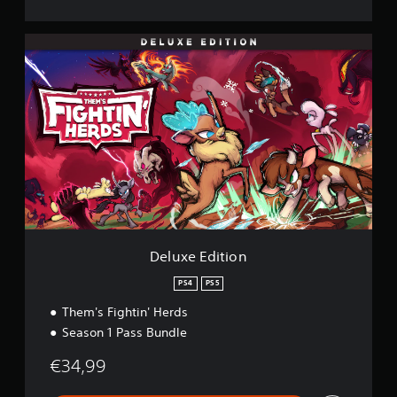
D
e
l
u
x
e
E
d
i
t
i
o
n
Deluxe Edition
PS4
PS5
Them's Fightin' Herds
Season 1 Pass Bundle
€34,99