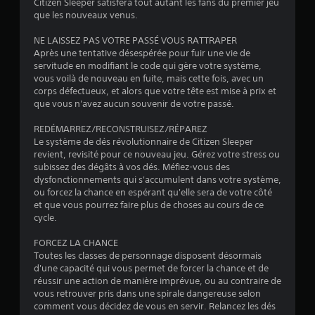
Citizen Sleeper satisfera tout autant les fans du premier jeu
e
p
e
que les nouveaux venus.
l
i
n
a
d
t
NE LAISSEZ PAS VOTRE PASSÉ VOUS RATTRAPER
c
e
d
Après une tentative désespérée pour fuir une vie de
a
m
u
servitude en modifiant le code qui gère votre système,
m
e
r
vous voilà de nouveau en fuite, mais cette fois, avec un
é
n
a
corps défectueux, et alors que votre tête est mise à prix et
r
t
n
que vous n'avez aucun souvenir de votre passé.
a
s
t
q
u
l
REDÉMARREZ/RECONSTRUISEZ/RÉPAREZ
u
r
e
Le système de dés révolutionnaire de Citizen Sleeper
i
l
g
revient, revisité pour ce nouveau jeu. Gérez votre stress ou
s
e
a
subissez des dégâts à vos dés. Méfiez-vous des
o
s
m
dysfonctionnements qui s'accumulent dans votre système,
n
t
e
ou forcez la chance en espérant qu'elle sera de votre côté
t
o
p
et que vous pourrez faire plus de choses au cours de ce
s
u
l
cycle.
u
c
a
s
h
y
FORCEZ LA CHANCE
c
e
o
Toutes les classes de personnage disposent désormais
e
s
u
d'une capacité qui vous permet de forcer la chance et de
p
o
e
réussir une action de manière imprévue, ou au contraire de
t
u
n
vous retrouver pris dans une spirale dangereuse selon
i
r
m
comment vous décidez de vous en servir. Relancez les dés
b
e
o