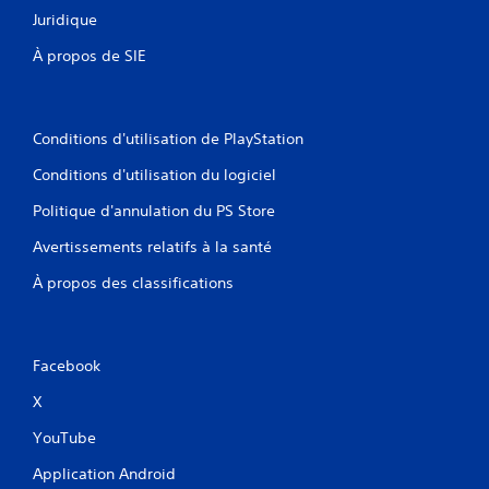
e
Juridique
r
a
À propos de SIE
u
j
e
u
Conditions d'utilisation de PlayStation
e
t
Conditions d'utilisation du logiciel
n
a
Politique d'annulation du PS Store
v
i
Avertissements relatifs à la santé
g
u
À propos des classifications
e
r
d
a
Facebook
n
s
X
l
YouTube
e
s
Application Android
m