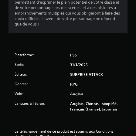
permettant d'exprimer le plein potentiel de votre classe et
o
t
e
de votre personnage lors des scènes, et à des histoires à
.
u
u
embranchements multiples qui vous obligeront à faire des
a
n
choix difficiles. L'avenir de votre personnage ne dépend
b
i
que de vous !
q
l
u
e
e
s
m
a
e
n
n
Plateforme:
PS5
s
t
a
Sortie:
31/1/2025
)
v
.
Éditeur:
SURPRISE ATTACK
o
i
Genres:
RPG
r
Voix:
Anglais
à
a
Langues à l'écran:
Anglais, Chinois - simplifié,
p
Français (France), Japonais
p
u
y
e
Le téléchargement de ce produit est soumis aux Conditions 