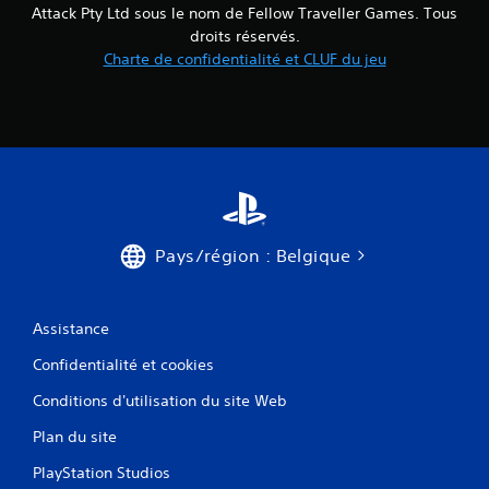
Attack Pty Ltd sous le nom de Fellow Traveller Games. Tous
u
droits réservés.
r
Charte de confidentialité et CLUF du jeu
s
t
o
u
c
h
e
s
V
Pays/région : Belgique
o
u
s
p
Assistance
o
u
Confidentialité et cookies
v
e
Conditions d'utilisation du site Web
z
j
Plan du site
o
PlayStation Studios
u