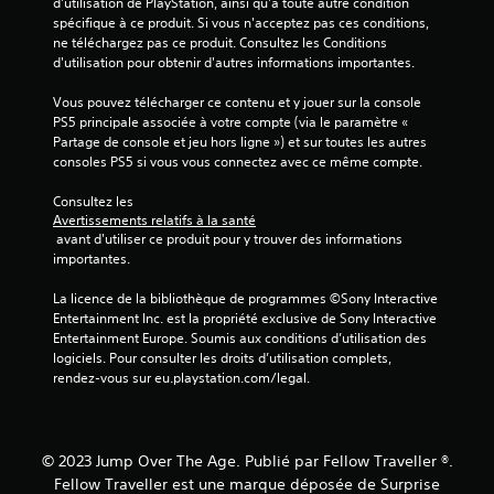
r
d'utilisation de PlayStation, ainsi qu'à toute autre condition 
spécifique à ce produit. Si vous n'acceptez pas ces conditions, 
s
ne téléchargez pas ce produit. Consultez les Conditions 
i
d'utilisation pour obtenir d'autres informations importantes.
m
u
Vous pouvez télécharger ce contenu et y jouer sur la console 
l
PS5 principale associée à votre compte (via le paramètre « 
t
Partage de console et jeu hors ligne ») et sur toutes les autres 
a
consoles PS5 si vous vous connectez avec ce même compte.
n
é
Consultez les 
Avertissements relatifs à la santé
m
 avant d'utiliser ce produit pour y trouver des informations 
e
importantes.
n
t
La licence de la bibliothèque de programmes ©Sony Interactive 
s
Entertainment Inc. est la propriété exclusive de Sony Interactive 
u
Entertainment Europe. Soumis aux conditions d’utilisation des 
r
logiciels. Pour consulter les droits d’utilisation complets, 
p
rendez-vous sur eu.playstation.com/legal.
l
u
s
© 2023 Jump Over The Age. Publié par Fellow Traveller ®.
i
Fellow Traveller est une marque déposée de Surprise
e