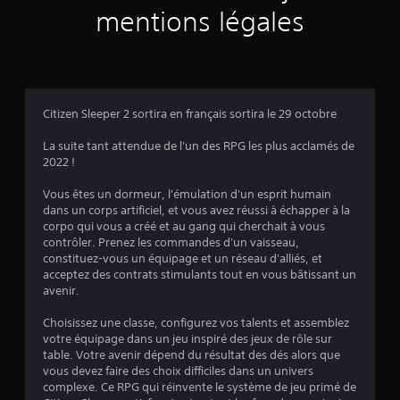
5
l
s
e
mentions légales
e
m
t
(
s
e
t
m
n
r
5
o
u
e
u
s
l
8
v
s
e
Citizen Sleeper 2 sortira en français sortira le 29 octobre
e
a
j
9
m
n
e
La suite tant attendue de l'un des RPG les plus acclamés de
e
s
u
2022 !
n
d
e
t
e
n
Vous êtes un dormeur, l'émulation d'un esprit humain
a
s
v
p
dans un corps artificiel, et vous avez réussi à échapper à la
e
o
a
corpo qui vous a créé et au gang qui cherchait à vous
v
t
i
u
contrôler. Prenez les commandes d'un vaisseau,
l
r
s
constituez-vous un équipage et un réseau d'alliés, et
i
e
a
e
acceptez des contrats stimulants tout en vous bâtissant un
s
p
à
avenir.
s
e
p
t
f
u
o
Choisissez une classe, configurez vos talents et assemblez
f
)
y
u
votre équipage dans un jeu inspiré des jeux de rôle sur
e
e
t
table. Votre avenir dépend du résultat des dés alors que
t
r
m
vous devez faire des choix difficiles dans un univers
s
r
o
complexe. Ce RPG qui réinvente le système de jeu primé de
d
a
m