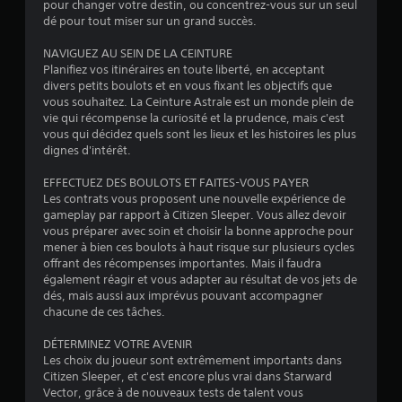
pour changer votre destin, ou concentrez-vous sur un seul
l
s
d
dé pour tout miser sur un grand succès.
e
p
e
s
e
c
NAVIGUEZ AU SEIN DE LA CEINTURE
d
c
i
Planifiez vos itinéraires en toute liberté, en acceptant
e
t
n
divers petits boulots et en vous fixant les objectifs que
v
e
é
vous souhaitez. La Ceinture Astrale est un monde plein de
o
r
m
vie qui récompense la curiosité et la prudence, mais c'est
u
u
a
vous qui décidez quels sont les lieux et les histoires les plus
s
n
t
dignes d'intérêt.
g
d
i
ê
é
q
EFFECTUEZ DES BOULOTS ET FAITES-VOUS PAYER
n
l
u
Les contrats vous proposent une nouvelle expérience de
e
a
e
gameplay par rapport à Citizen Sleeper. Vous allez devoir
r
i
(
vous préparer avec soin et choisir la bonne approche pour
v
i
j
mener à bien ces boulots à haut risque sur plusieurs cycles
i
m
e
offrant des récompenses importantes. Mais il faudra
s
p
u
également réagir et vous adapter au résultat de vos jets de
u
a
h
dés, mais aussi aux imprévus pouvant accompagner
e
r
o
chacune de ces tâches.
l
t
r
l
i
s
DÉTERMINEZ VOTRE AVENIR
e
.
l
Les choix du joueur sont extrêmement importants dans
m
i
Citizen Sleeper, et c'est encore plus vrai dans Starward
e
g
Vector, grâce à de nouveaux tests de talent vous
J
n
n