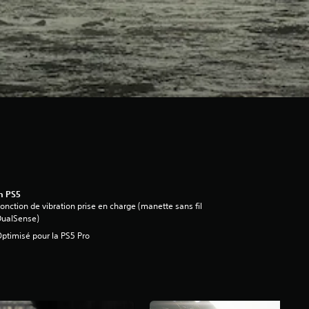
n PS5
onction de vibration prise en charge (manette sans fil
DualSense)
ptimisé pour la PS5 Pro