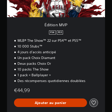
V
P
Édition MVP
PS4
PS5
MLB® The Show™ 22 sur PS4™ et PS5™
10 000 Stubs™
4 jours d'accès anticipé
Un pack Choix Diamant
Deux packs Choix Or
10 packs The Show
1 pack « Ballplayer »
Des récompenses quotidiennes doublées
€44,99
Ajouter au panier