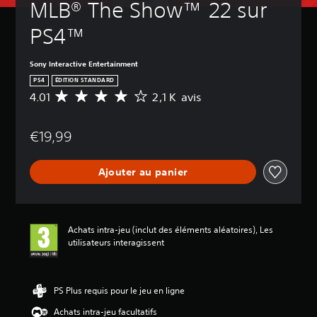
MLB® The Show™ 22 sur 
PS4™
Sony Interactive Entertainment
PS4
ÉDITION STANDARD
4.01
2,1 K avis
M
o
y
€19,99
e
n
n
Ajouter au panier
e
d
e
s
a
Achats intra-jeu (inclut des éléments aléatoires), Les
v
utilisateurs interagissent
i
s
:
PS Plus requis pour le jeu en ligne
4
Achats intra-jeu facultatifs
.