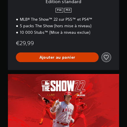
Édition standard
d
PS4
PS5
MLB® The Show™ 22 sur PS5™ et PS4™
5 packs The Show (hors mise à niveau)
10 000 Stubs™ (Mise à niveau exclue)
€29,99
Ajouter au panier
É
d
i
t
i
o
n
s
t
a