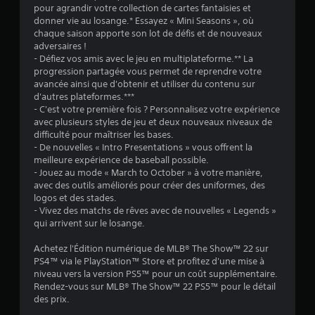
pour agrandir votre collection de cartes fantaisies et
donner vie au losange.* Essayez « Mini Seasons », où
chaque saison apporte son lot de défis et de nouveaux
é
adversaires !
- Défiez vos amis avec le jeu en multiplateforme.** La
t
progression partagée vous permet de reprendre votre
avancée ainsi que d'obtenir et utiliser du contenu sur
o
d'autres plateformes.***
- C'est votre première fois ? Personnalisez votre expérience
avec plusieurs styles de jeu et deux nouveaux niveaux de
i
difficulté pour maîtriser les bases.
- De nouvelles « Intro Presentations » vous offrent la
l
meilleure expérience de baseball possible.
- Jouez au mode « March to October » à votre manière,
e
avec des outils améliorés pour créer des uniformes, des
logos et des stades.
s
- Vivez des matchs de rêves avec de nouvelles « Legends »
qui arrivent sur le losange.
s
Achetez l'Édition numérique de MLB® The Show™ 22 sur
u
PS4™ via le PlayStation™ Store et profitez d'une mise à
niveau vers la version PS5™ pour un coût supplémentaire.
r
Rendez-vous sur MLB® The Show™ 22 PS5™ pour le détail
des prix.
5