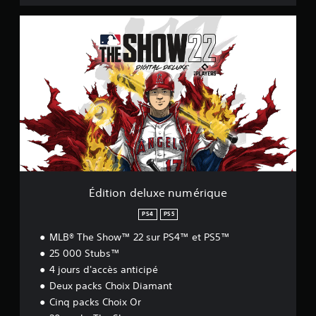
É
d
i
t
i
o
n
d
e
l
u
x
e
n
Édition deluxe numérique
u
m
PS4
PS5
é
MLB® The Show™ 22 sur PS4™ et PS5™
r
i
25 000 Stubs™
q
4 jours d'accès anticipé
u
Deux packs Choix Diamant
e
Cinq packs Choix Or