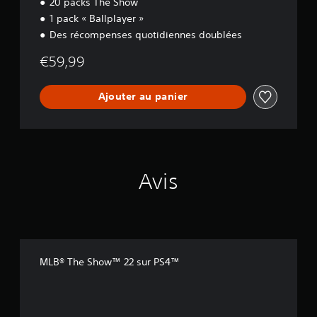
20 packs The Show
1 pack « Ballplayer »
Des récompenses quotidiennes doublées
€59,99
Ajouter au panier
Avis
MLB® The Show™ 22 sur PS4™