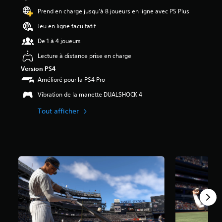
0
Prend en charge jusqu'à 8 joueurs en ligne avec PS Plus
1
Jeu en ligne facultatif
é
De 1 à 4 joueurs
t
o
Lecture à distance prise en charge
i
Version PS4
l
e
Amélioré pour la PS4 Pro
s
Vibration de la manette DUALSHOCK 4
s
u
Tout afficher
r
5
(
2
,
1
K
a
v
i
s