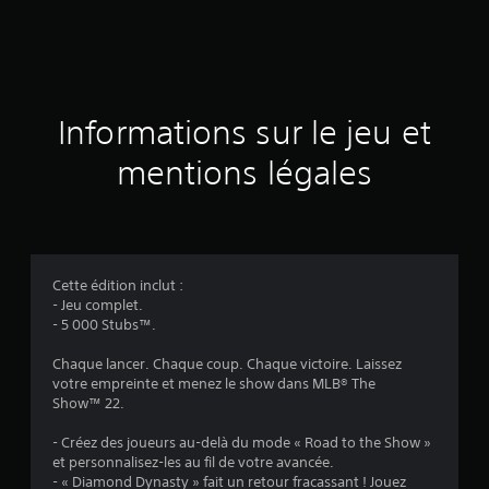
d
e
s
a
Informations sur le jeu et
v
mentions légales
i
s
Cette édition inclut :
- Jeu complet.
:
- 5 000 Stubs™.
4
Chaque lancer. Chaque coup. Chaque victoire. Laissez
votre empreinte et menez le show dans MLB® The
.
Show™ 22.
0
- Créez des joueurs au-delà du mode « Road to the Show »
et personnalisez-les au fil de votre avancée.
1
- « Diamond Dynasty » fait un retour fracassant ! Jouez