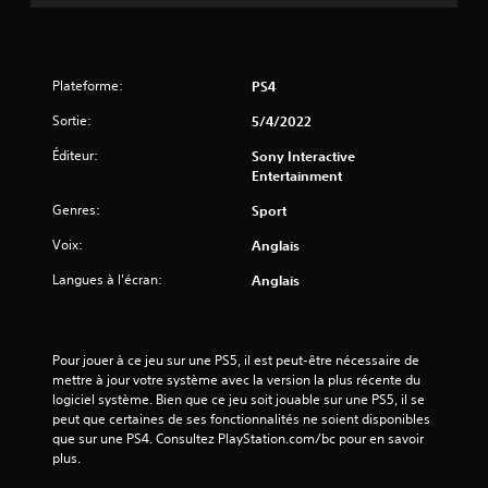
(
2
Plateforme:
PS4
1
Sortie:
5/4/2022
6
Éditeur:
Sony Interactive
Entertainment
5
Genres:
Sport
Voix:
Anglais
a
Langues à l'écran:
Anglais
v
i
Pour jouer à ce jeu sur une PS5, il est peut-être nécessaire de 
mettre à jour votre système avec la version la plus récente du 
s
logiciel système. Bien que ce jeu soit jouable sur une PS5, il se 
peut que certaines de ses fonctionnalités ne soient disponibles 
)
que sur une PS4. Consultez PlayStation.com/bc pour en savoir 
plus.