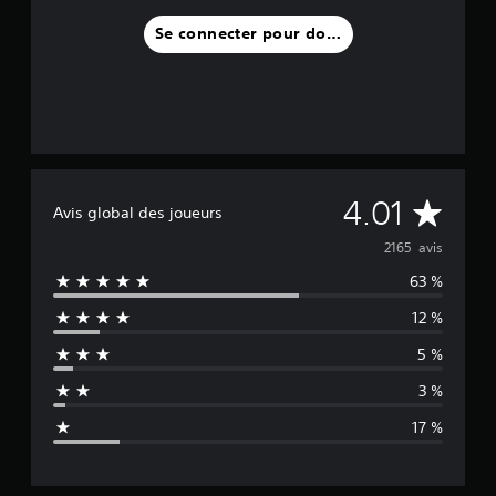
Se connecter pour donner un avis
M
4.01
Avis global des joueurs
o
2165 avis
63 %
y
12 %
e
5 %
n
3 %
n
17 %
e