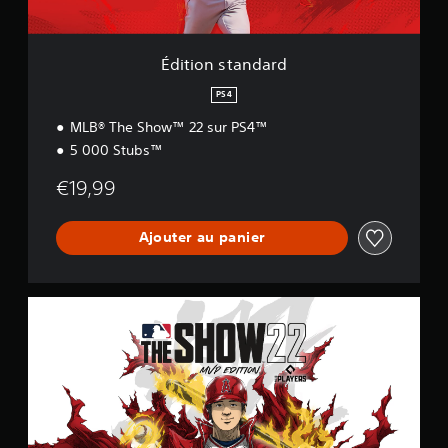
n
d
a
r
Édition standard
d
PS4
MLB® The Show™ 22 sur PS4™
5 000 Stubs™
€19,99
Ajouter au panier
É
d
i
t
i
o
n
M