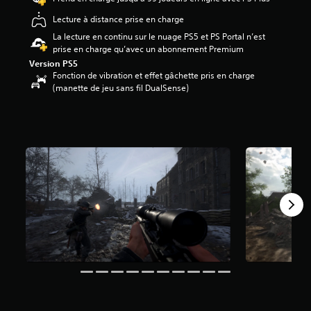
.
Lecture à distance prise en charge
9
8
La lecture en continu sur le nuage PS5 et PS Portal n’est
é
prise en charge qu’avec un abonnement Premium
t
Version PS5
o
Fonction de vibration et effet gâchette pris en charge
i
(manette de jeu sans fil DualSense)
l
e
s
s
u
r
c
i
n
q
b
a
s
é
e
s
u
r