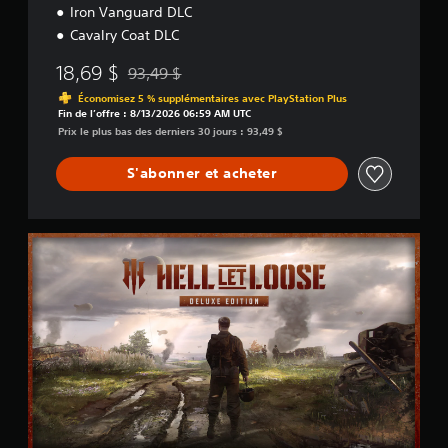
Iron Vanguard DLC
Cavalry Coat DLC
18,69 $
93,49 $
Remise par rapport au prix d'origine de 93,49 $
Économisez 5 % supplémentaires avec PlayStation Plus
Fin de l’offre : 8/13/2026 06:59 AM UTC
Prix le plus bas des derniers 30 jours : 93,49 $
S'abonner et acheter
D
e
l
u
x
e
E
d
i
t
i
o