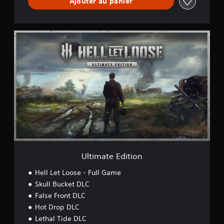
Ajouter au panier
U
l
t
i
m
a
t
e
E
d
i
t
i
o
Ultimate Edition
n
Hell Let Loose - Full Game
Skull Bucket DLC
False Front DLC
Hot Drop DLC
Lethal Tide DLC