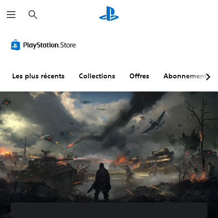
R
e
c
h
e
r
c
h
e
r
Les plus récents
Collections
Offres
Abonnements