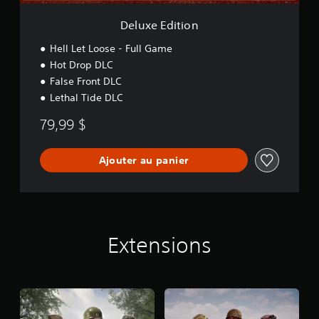
n
Deluxe Edition
Hell Let Loose - Full Game
Hot Drop DLC
False Front DLC
Lethal Tide DLC
79,99 $
Ajouter au panier
Extensions