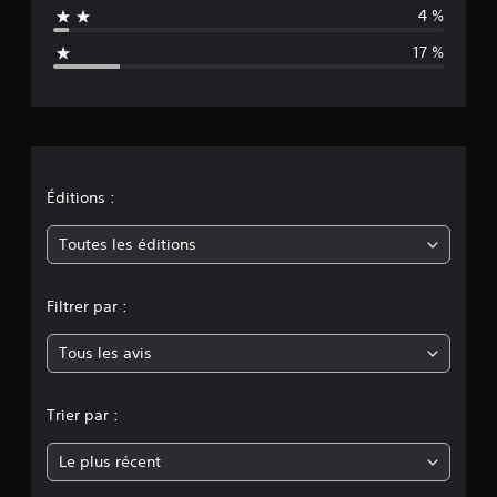
4 %
a
17 %
t
i
o
n
Éditions :
m
Toutes les éditions
o
Filtrer par :
y
Tous les avis
e
n
Trier par :
n
Le plus récent
e