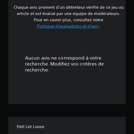
Chaque avis provient d’un détenteur vérifié de ce jeu ou
d
article et est évalué par une équipe de modérateurs.
e
Pour en savoir plus, consultez notre
Politique d'évaluations et d'avis
.
3
.
9
Aucun avis ne correspond à votre
8
recherche. Modifiez vos critères de
recherche.
é
t
o
i
l
Hell Let Loose
e