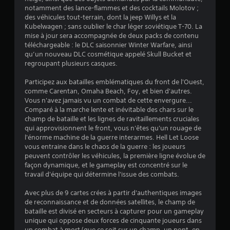
l
notamment des lance-flammes et des cocktails Molotov ;
des véhicules tout-terrain, dont la jeep Willys et la
u
Kubelwagen ; sans oublier le char léger soviétique T-70. La
mise à jour sera accompagnée de deux packs de contenu
a
téléchargeable : le DLC saisonnier Winter Warfare, ainsi
qu’un nouveau DLC cosmétique appelé Skull Bucket et
t
regroupant plusieurs casques.
Participez aux batailles emblématiques du front de l'Ouest,
i
comme Carentan, Omaha Beach, Foy, et bien d'autres.
Vous n'avez jamais vu un combat de cette envergure...
o
Comparé à la marche lente et inévitable des chars sur le
champ de bataille et les lignes de ravitaillements cruciales
n
qui approvisionnent le front, vous n'êtes qu'un rouage de
l'énorme machine de la guerre interarmes. Hell Let Loose
s
vous entraine dans le chaos de la guerre : les joueurs
peuvent contrôler les véhicules, la première ligne évolue de
façon dynamique, et le gameplay est concentré sur le
travail d'équipe qui détermine l'issue des combats.
Avec plus de 9 cartes crées à partir d'authentiques images
de reconnaissance et de données satellites, le champ de
bataille est divisé en secteurs à capturer pour un gameplay
unique qui oppose deux forces de cinquante joueurs dans
un combat à mort (que ce soit sur un champ, un pont, en