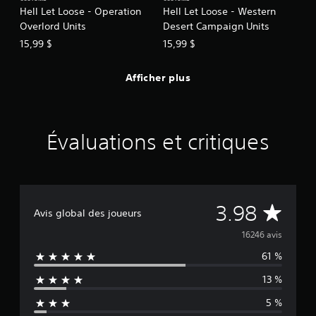
Hell Let Loose - Operation
Hell Let Loose - Western
Overlord Units
Desert Campaign Units
15,99 $
15,99 $
Afficher plus
Évaluations et critiques
É
3.98
Avis global des joueurs
v
16246 avis
61 %
a
13 %
l
5 %
u