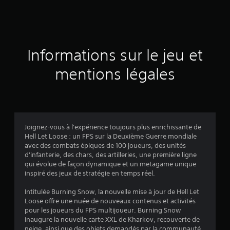
e
s
u
Informations sur le jeu et
r
mentions légales
1
6
2
Joignez-vous à l'expérience toujours plus enrichissante de
Hell Let Loose : un FPS sur la Deuxième Guerre mondiale
4
avec des combats épiques de 100 joueurs, des unités
d'infanterie, des chars, des artilleries, une première ligne
6
qui évolue de façon dynamique et un metagame unique
inspiré des jeux de stratégie en temps réel.
é
Intitulée Burning Snow, la nouvelle mise à jour de Hell Let
v
Loose offre une nuée de nouveaux contenus et activités
pour les joueurs du FPS multijoueur. Burning Snow
a
inaugure la nouvelle carte XXL de Kharkov, recouverte de
neige, ainsi que des objets demandés par la communauté,