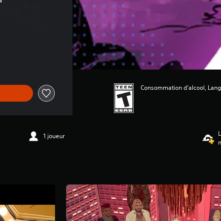
Consommation d’alcool, Langa
L
1 joueur
n