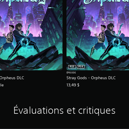
PS5
PS4
ÉPISODE
 Orpheus DLC
Stray Gods - Orpheus DLC
le
13,49 $
Évaluations et critiques