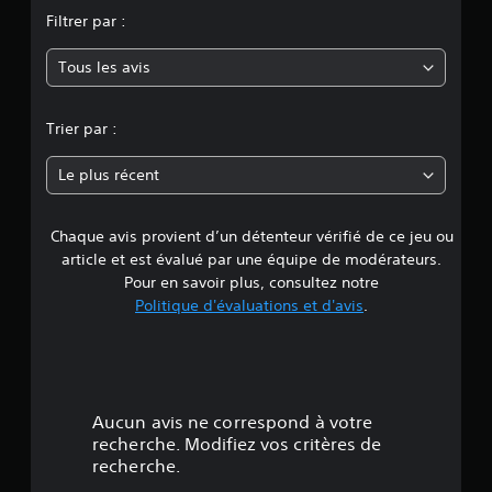
o
Filtrer par :
y
Tous les avis
e
n
Trier par :
n
Le plus récent
e
Chaque avis provient d’un détenteur vérifié de ce jeu ou
d
article et est évalué par une équipe de modérateurs.
e
Pour en savoir plus, consultez notre
Politique d'évaluations et d'avis
.
4
.
3
Aucun avis ne correspond à votre
é
recherche. Modifiez vos critères de
recherche.
t