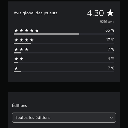
É
4.30
Avis global des joueurs
v
9216 avis
65 %
a
17 %
l
7 %
u
4 %
a
7 %
t
i
o
n
Éditions :
m
Toutes les éditions