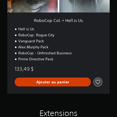
.
+
H
e
RoboCop Col. + Hell is Us
l
l
Hell is Us
i
RoboCop: Rogue City
s
Vanguard Pack
U
s
Alex Murphy Pack
RoboCop - Unfinished Business
Prime Directive Pack
133,49 $
Ajouter au panier
Extensions