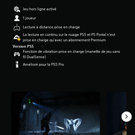
.
Jeu hors ligne activé
3
é
1 joueur
t
o
Lecture à distance prise en charge
i
La lecture en continu sur le nuage PS5 et PS Portal n’est
l
prise en charge qu’avec un abonnement Premium
e
Version PS5
s
Fonction de vibration prise en charge (manette de jeu sans
s
fil DualSense)
u
r
Amélioré pour la PS5 Pro
c
i
n
q
b
a
s
é
e
s
u
r
9