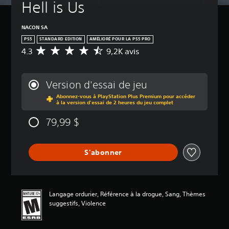
Hell is Us
NACON SA
PS5
STANDARD EDITION
AMÉLIORÉ POUR LA PS5 PRO
4.3
9,2K avis
É
v
a
l
Version d'essai de jeu
u
Abonnez-vous à PlayStation Plus Premium pour accéder
a
à la version d'essai de 2 heures du jeu complet
t
i
79,99 $
o
n
m
S'abonner
o
y
e
n
n
Langage ordurier, Référence à la drogue, Sang, Thèmes
e
suggestifs, Violence
d
e
4