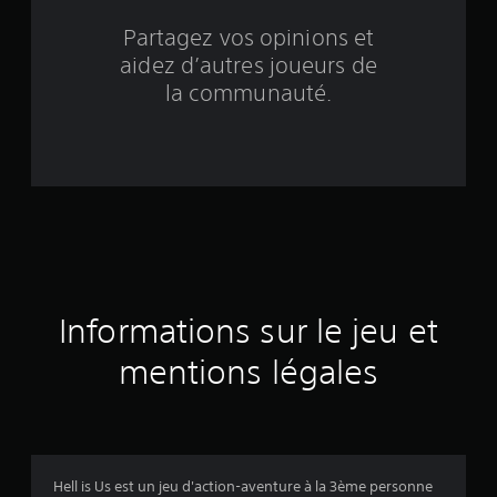
b
Partagez vos opinions et
aidez d’autres joueurs de
a
la communauté.
s
é
e
s
u
r
Informations sur le jeu et
9
mentions légales
2
1
6
Hell is Us est un jeu d'action-aventure à la 3ème personne