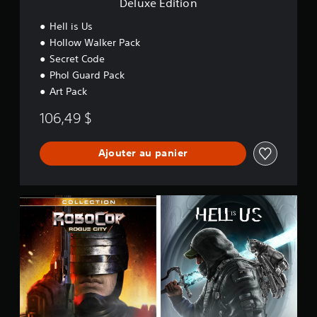
Deluxe Edition
Hell is Us
Hollow Walker Pack
Secret Code
Phol Guard Pack
Art Pack
106,49 $
Ajouter au panier
R
o
b
o
C
o
p
C
o
l