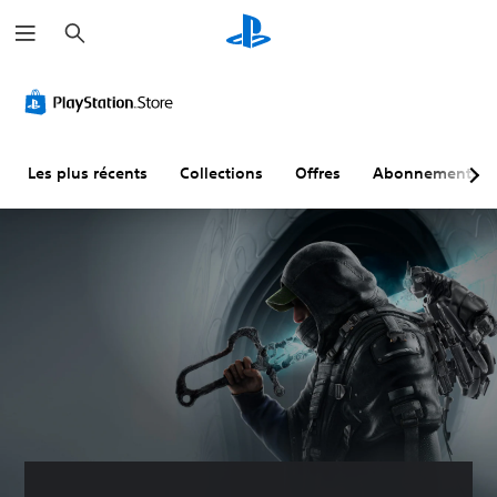
R
e
c
h
e
r
c
h
e
r
Les plus récents
Collections
Offres
Abonnements