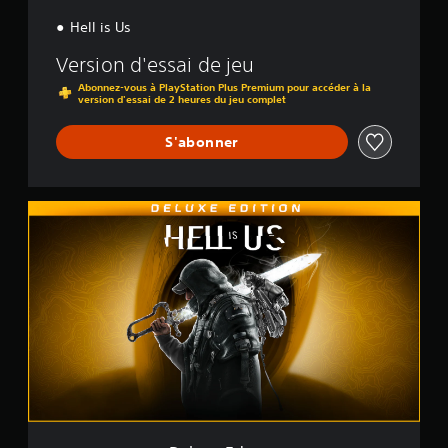
n
Hell is Us
Version d'essai de jeu
Abonnez-vous à PlayStation Plus Premium pour accéder à la
version d'essai de 2 heures du jeu complet
S'abonner
D
e
l
u
x
e
E
d
i
t
i
o
n