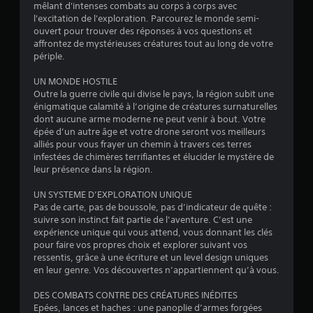
mêlant d'intenses combats au corps à corps avec
é
l'excitation de l'exploration. Parcourez le monde semi-
ouvert pour trouver des réponses à vos questions et
v
affrontez de mystérieuses créatures tout au long de votre
périple.
a
UN MONDE HOSTILE
l
Outre la guerre civile qui divise le pays, la région subit une
énigmatique calamité à l’origine de créatures surnaturelles
u
dont aucune arme moderne ne peut venir à bout. Votre
épée d’un autre âge et votre drone seront vos meilleurs
a
alliés pour vous frayer un chemin à travers ces terres
infestées de chimères terrifiantes et élucider le mystère de
t
leur présence dans la région.
i
UN SYSTEME D’EXPLORATION UNIQUE
Pas de carte, pas de boussole, pas d’indicateur de quête :
o
suivre son instinct fait partie de l’aventure. C’est une
expérience unique qui vous attend, vous donnant les clés
pour faire vos propres choix et explorer suivant vos
n
ressentis, grâce à une écriture et un level design uniques
en leur genre. Vos découvertes n’appartiennent qu’à vous.
s
DES COMBATS CONTRE DES CRÉATURES INÉDITES
Epées, lances et haches : une panoplie d’armes forgées