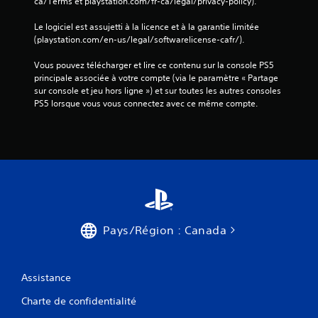
ca/Terms et playstation.com/fr-ca/legal/privacy-policy).
a
v
Le logiciel est assujetti à la licence et à la garantie limitée 
i
(playstation.com/en-us/legal/softwarelicense-cafr/).
b
r
Vous pouvez télécharger et lire ce contenu sur la console PS5 
principale associée à votre compte (via le paramètre « Partage 
a
sur console et jeu hors ligne ») et sur toutes les autres consoles 
t
PS5 lorsque vous vous connectez avec ce même compte.
i
o
n
d
e
s
m
a
n
Pays/Région : Canada
e
t
t
e
Assistance
s
Charte de confidentialité
d