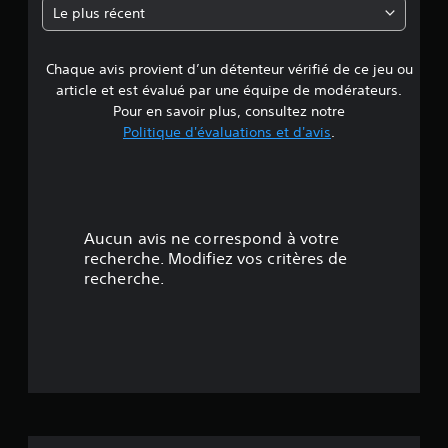
n
Le plus récent
u
e
v
e
Chaque avis provient d’un détenteur vérifié de ce jeu ou
d
z
j
article et est évalué par une équipe de modérateurs.
e
o
Pour en savoir plus, consultez notre
u
Politique d'évaluations et d'avis
.
3
e
r
a
.
u
j
7
e
Aucun avis ne correspond à votre
u
7
recherche. Modifiez vos critères de
s
recherche.
a
é
n
s
t
u
t
o
i
l
i
i
s
l