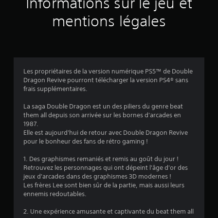
Informations sur le jeu et
s
p
mentions légales
o
u
v
e
z
j
Les propriétaires de la version numérique PS5™ de Double
o
Dragon Revive pourront télécharger la version PS4® sans
u
frais supplémentaires.
e
r
La saga Double Dragon est un des piliers du genre beat
a
them all depuis son arrivée sur les bornes d'arcades en
u
1987.
j
Elle est aujourd'hui de retour avec Double Dragon Revive
e
pour le bonheur des fans de rétro gaming !
u
s
1. Des graphismes remaniés et remis au goût du jour !
a
Retrouvez les personnages qui ont dépeint l'âge d'or des
n
jeux d'arcades dans des graphismes 3D modernes !
s
Les frères Lee sont bien sûr de la partie, mais aussi leurs
u
ennemis redoutables.
t
i
2. Une expérience amusante et captivante du beat them all
l