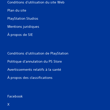
e
Conditions d'utilisation du site Web
j
Plan du site
e
u
PlayStation Studios
V
o
Mentions juridiques
u
À propos de SIE
s
p
o
u
v
Conditions d'utilisation de PlayStation
e
z
Politique d'annulation du PS Store
j
Avertissements relatifs à la santé
o
u
À propos des classifications
e
r
a
u
Facebook
j
e
X
u
s