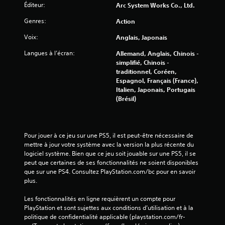
Éditeur:
Arc System Works Co., Ltd.
s
.
Genres:
Action
Voix:
Anglais, Japonais
J
o
Langues à l’écran:
Allemand, Anglais, Chinois -
u
simplifié, Chinois -
a
traditionnel, Coréen,
b
Espagnol, Français (France),
l
Italien, Japonais, Portugais
(Brésil)
e
s
a
n
Pour jouer à ce jeu sur une PS5, il est peut-être nécessaire de 
s
mettre à jour votre système avec la version la plus récente du 
a
logiciel système. Bien que ce jeu soit jouable sur une PS5, il se 
c
peut que certaines de ses fonctionnalités ne soient disponibles 
t
que sur une PS4. Consultez PlayStation.com/bc pour en savoir 
i
plus.
v
Les fonctionnalités en ligne requièrent un compte pour 
e
PlayStation et sont sujettes aux conditions d’utilisation et à la 
r
politique de confidentialité applicable (playstation.com/fr-
l