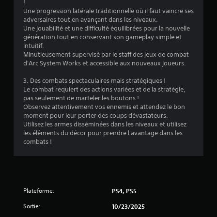
!
i
Une progression latérale traditionnelle où il faut vaincre ses
s
adversaires tout en avançant dans les niveaux.
e
Une jouabilité et une difficulté équilibrées pour la nouvelle
r
génération tout en conservant son gameplay simple et
l
intuitif.
e
Minutieusement supervisé par le staff des jeux de combat
s
d'Arc System Works et accessible aux nouveaux joueurs.
c
o
3. Des combats spectaculaires mais stratégiques !
m
Le combat requiert des actions variées et de la stratégie,
m
pas seulement de marteler les boutons !
a
Observez attentivement vos ennemis et attendez le bon
n
moment pour leur porter des coups dévastateurs.
d
Utilisez les armes disséminées dans les niveaux et utilisez
e
les éléments du décor pour prendre l'avantage dans les
s
combats !
p
a
r
t
o
u
Plateforme:
PS4, PS5
c
h
Sortie:
10/23/2025
e