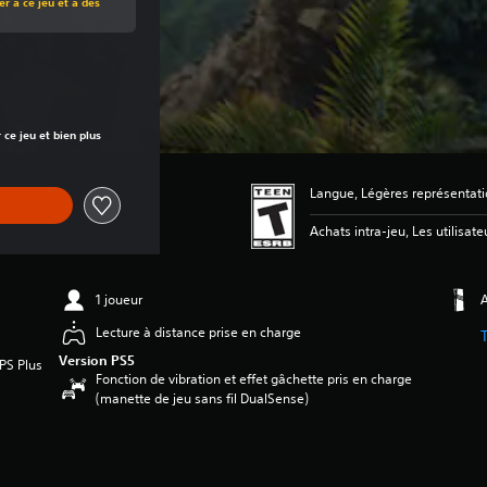
r à ce jeu et à des
rigine de 39,99 $
ce jeu et bien plus
Langue, Légères représentati
Achats intra-jeu, Les utilisate
1 joueur
A
Lecture à distance prise en charge
Version PS5
 PS Plus
Fonction de vibration et effet gâchette pris en charge
(manette de jeu sans fil DualSense)