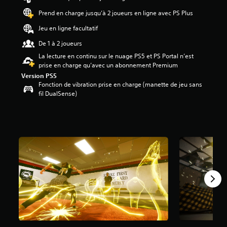
3
Prend en charge jusqu’à 2 joueurs en ligne avec PS Plus
.
1
Jeu en ligne facultatif
8
De 1 à 2 joueurs
é
t
La lecture en continu sur le nuage PS5 et PS Portal n’est
o
prise en charge qu’avec un abonnement Premium
i
Version PS5
l
Fonction de vibration prise en charge (manette de jeu sans
e
fil DualSense)
s
s
u
r
c
i
n
q
b
a
s
é
e
s