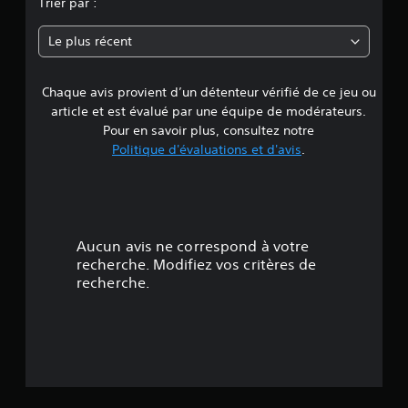
Trier par :
n
Le plus récent
e
Chaque avis provient d’un détenteur vérifié de ce jeu ou
d
article et est évalué par une équipe de modérateurs.
e
Pour en savoir plus, consultez notre
Politique d'évaluations et d'avis
.
3
.
1
Aucun avis ne correspond à votre
8
recherche. Modifiez vos critères de
recherche.
é
t
o
i