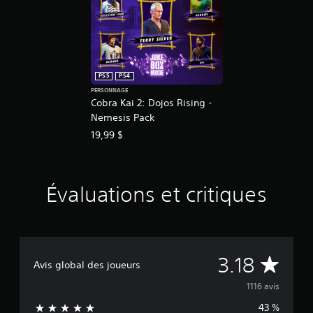
PS5
PS4
PERSONNAGE
Cobra Kai 2: Dojos Rising -
Nemesis Pack
19,99 $
Évaluations et critiques
É
3.18
Avis global des joueurs
v
1116 avis
43 %