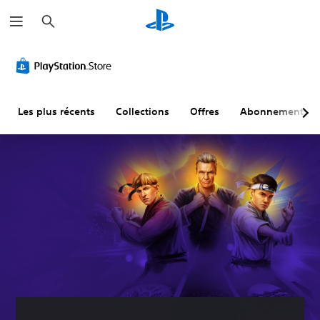
R
e
c
h
e
r
c
h
e
r
Les plus récents
Collections
Offres
Abonnements