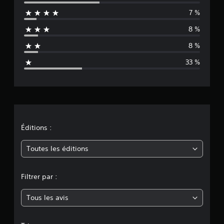
a
7 %
l
8 %
u
8 %
a
33 %
t
i
o
n
Éditions :
m
Toutes les éditions
o
Filtrer par :
y
Tous les avis
e
n