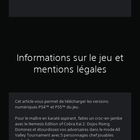
s
é
e
s
u
Informations sur le jeu et
r
mentions légales
1
1
1
Cet article vous permet de télécharger les versions
numériques PS4™ et PS5™ du jeu.
6
Pour le maître en karaté aspirant, faites un croc-en-jambe
é
avec le Nemesis Edition of Cobra Kai 2: Dojos Rising.
Dominez et étourdissez vos adversaires dans le mode All
v
Valley Tournament avec 5 personnages chef jouables