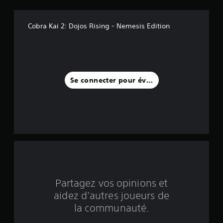
l
Cobra Kai 2: Dojos Rising - Nemesis Edition
e
s
s
Se connecter pour évaluer
u
r
c
i
n
q
Partagez vos opinions et
aidez d’autres joueurs de
b
la communauté.
a