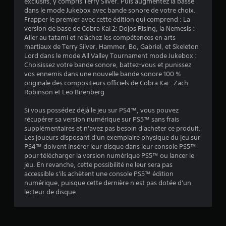
exclusifs, y compris Terry Silver. Puis augmentez la basse
a
dans le mode Jukebox avec bande sonore de votre choix.
Frapper le premier avec cette édition qui comprend : La
l
version de base de Cobra Kai 2: Dojos Rising, la Nemesis :
Aller au tatami et relâchez les compétences en arts
u
martiaux de Terry Silver, Hammer, Bo, Gabriel, et Skeleton
Lord dans le mode All Valley Tournament mode Jukebox :
a
Choisissez votre bande sonore, battez-vous et punissez
vos ennemis dans une nouvelle bande sonore 100 %
t
originale des compositeurs officiels de Cobra Kai : Zach
Robinson et Leo Birenberg
i
Si vous possédez déjà le jeu sur PS4™, vous pouvez
récupérer sa version numérique sur PS5™ sans frais
o
supplémentaires et n'avez pas besoin d'acheter ce produit.
Les joueurs disposant d'un exemplaire physique du jeu sur
n
PS4™ doivent insérer leur disque dans leur console PS5™
pour télécharger la version numérique PS5™ ou lancer le
s
jeu. En revanche, cette possibilité ne leur sera pas
accessible s'ils achètent une console PS5™ édition
numérique, puisque cette dernière n'est pas dotée d'un
lecteur de disque.