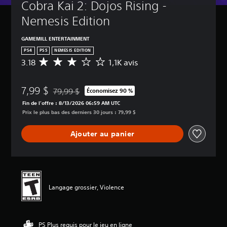
Cobra Kai 2: Dojos Rising - 
Nemesis Edition
GAMEMILL ENTERTAINMENT
PS4
PS5
NEMESIS EDITION
3.18
1,1K avis
É
v
a
7,99 $
l
79,99 $
Économisez 90 %
Remise par rapport au prix d'origine de 79,99 $
u
Fin de l’offre : 8/13/2026 06:59 AM UTC
a
Prix le plus bas des derniers 30 jours : 79,99 $
t
i
Ajouter au panier
o
n
m
o
y
e
Langage grossier, Violence
n
n
e
d
PS Plus requis pour le jeu en ligne
e