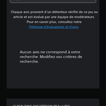
e
Chaque avis provient d’un détenteur vérifié de ce jeu ou
d
article et est évalué par une équipe de modérateurs.
e
Pour en savoir plus, consultez notre
Politique d'évaluations et d'avis
.
4
.
1
Aucun avis ne correspond à votre
8
recherche. Modifiez vos critères de
recherche.
é
t
o
i
l