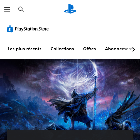
R
e
c
h
e
r
c
h
e
r
Les plus récents
Collections
Offres
Abonnements