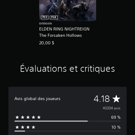
PS5
PS4
EXTENSION
ELDEN RING NIGHTREIGN
The Forsaken Hollows
20,00 $
Évaluations et critiques
É
4.18
Avis global des joueurs
v
40204 avis
69 %
a
10 %
l