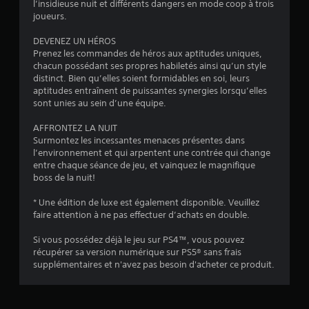
a
l’insidieuse nuit et différents dangers en mode coop à trois
joueurs.
l
DEVENEZ UN HÉROS
u
Prenez les commandes de héros aux aptitudes uniques,
chacun possédant ses propres habiletés ainsi qu’un style
a
distinct. Bien qu’elles soient formidables en soi, leurs
aptitudes entraînent de puissantes synergies lorsqu’elles
t
sont unies au sein d’une équipe.
AFFRONTEZ LA NUIT
i
Surmontez les incessantes menaces présentes dans
l’environnement et qui arpentent une contrée qui change
o
entre chaque séance de jeu, et vainquez le magnifique
boss de la nuit!
n
* Une édition de luxe est également disponible. Veuillez
s
faire attention à ne pas effectuer d’achats en double.
Si vous possédez déjà le jeu sur PS4™, vous pouvez
récupérer sa version numérique sur PS5® sans frais
supplémentaires et n'avez pas besoin d'acheter ce produit.