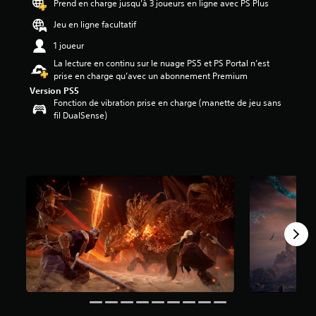
Prend en charge jusqu’à 3 joueurs en ligne avec PS Plus
e
4
Jeu en ligne facultatif
.
1 joueur
1
8
La lecture en continu sur le nuage PS5 et PS Portal n’est
é
prise en charge qu’avec un abonnement Premium
t
Version PS5
o
Fonction de vibration prise en charge (manette de jeu sans
i
fil DualSense)
l
e
s
s
u
r
c
i
n
q
b
a
s
é
e
s