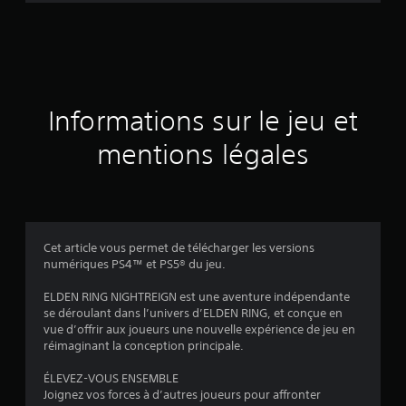
é
e
s
u
Informations sur le jeu et
r
mentions légales
4
0
2
Cet article vous permet de télécharger les versions
numériques PS4™ et PS5® du jeu.
0
ELDEN RING NIGHTREIGN est une aventure indépendante
4
se déroulant dans l’univers d’ELDEN RING, et conçue en
vue d’offrir aux joueurs une nouvelle expérience de jeu en
é
réimaginant la conception principale.
v
ÉLEVEZ-VOUS ENSEMBLE
Joignez vos forces à d’autres joueurs pour affronter