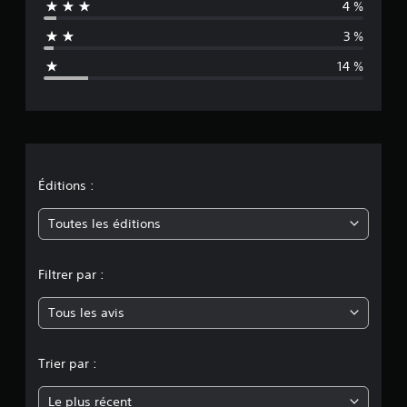
4 %
u
3 %
a
14 %
t
i
o
n
Éditions :
m
Toutes les éditions
o
Filtrer par :
y
Tous les avis
e
n
Trier par :
n
Le plus récent