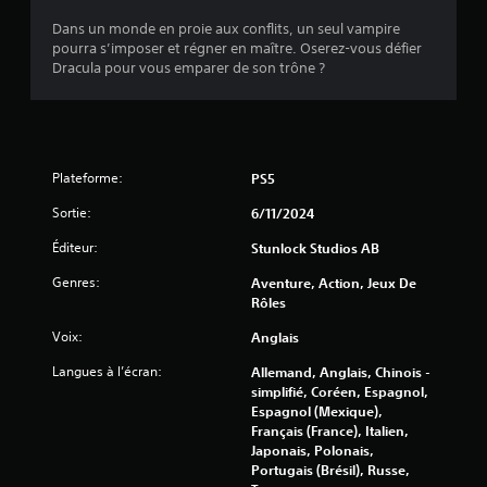
Dans un monde en proie aux conflits, un seul vampire
pourra s’imposer et régner en maître. Oserez-vous défier
Dracula pour vous emparer de son trône ?
Plateforme:
PS5
Sortie:
6/11/2024
Éditeur:
Stunlock Studios AB
Genres:
Aventure, Action, Jeux De
Rôles
Voix:
Anglais
Langues à l’écran:
Allemand, Anglais, Chinois -
simplifié, Coréen, Espagnol,
Espagnol (Mexique),
Français (France), Italien,
Japonais, Polonais,
Portugais (Brésil), Russe,