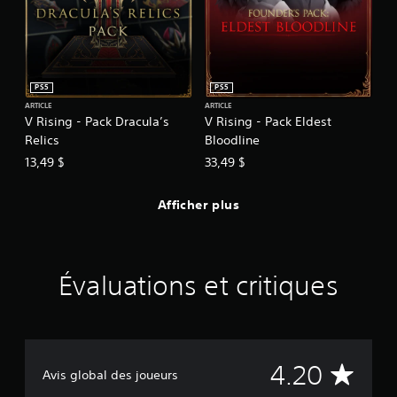
c
e
a
d
a
PS5
PS5
p
t
ARTICLE
ARTICLE
V Rising - Pack Dracula’s
V Rising - Pack Eldest
a
Relics
Bloodline
t
i
13,49 $
33,49 $
v
e
Afficher plus
d
a
n
s
l
Évaluations et critiques
e
s
g
â
c
h
É
4.20
Avis global des joueurs
e
t