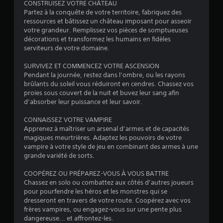
CONSTRUISEZ VOTRE CHÂTEAU
Partez à la conquête de votre territoire, fabriquez des
ressources et bâtissez un château imposant pour asseoir
votre grandeur. Remplissez vos pièces de somptueuses
décorations et transformez les humains en fidèles
serviteurs de votre domaine.
SURVIVEZ ET COMMENCEZ VOTRE ASCENSION
Pendant la journée, restez dans l’ombre, ou les rayons
brûlants du soleil vous réduiront en cendres. Chassez vos
proies sous couvert de la nuit et buvez leur sang afin
d’absorber leur puissance et leur savoir.
CONNAISSEZ VOTRE VAMPIRE
Apprenez à maîtriser un arsenal d’armes et de capacités
magiques meurtrières. Adaptez les pouvoirs de votre
vampire à votre style de jeu en combinant des armes à une
grande variété de sorts.
COOPÉREZ OU PRÉPAREZ-VOUS À VOUS BATTRE
Chassez en solo ou combattez aux côtés d’autres joueurs
pour pourfendre les héros et les monstres qui se
dresseront en travers de votre route. Coopérez avec vos
frères vampires, ou engagez-vous sur une pente plus
dangereuse... et affrontez-les.