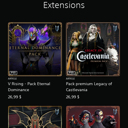
Extensions
u
j
e
u
s
a
n
s
a
c
t
i
v
e
PS5
PS5
r
ARTICLE
ARTICLE
l
V Rising - Pack Eternal
Pack premium Legacy of
a
Dominance
Castlevania
r
é
26,99 $
26,99 $
s
i
s
t
a
n