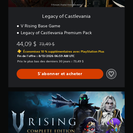
t
i
l
q
e
Legacy of Castlevania
u
v
e
a
V Rising Base Game
.
n
Legacy of Castlevania Premium Pack
i
J
a
44,09 $
73,49 $
o
Remise par rapport au prix d'origine de 73,49 $
Économisez 10 % supplémentaires avec PlayStation Plus
u
Fin de l’offre : 8/13/2026 06:59 AM UTC
a
Prix le plus bas des derniers 30 jours : 73,49 $
b
l
S'abonner et acheter
e
s
a
n
C
o
s
m
e
p
f
l
f
e
e
t
t
e