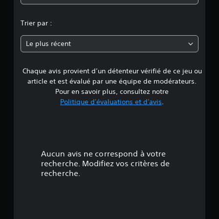
e
n
Trier par :
n
Le plus récent
e
Chaque avis provient d’un détenteur vérifié de ce jeu ou
d
article et est évalué par une équipe de modérateurs.
e
Pour en savoir plus, consultez notre
Politique d'évaluations et d'avis
.
4
.
2
Aucun avis ne correspond à votre
é
recherche. Modifiez vos critères de
recherche.
t
o