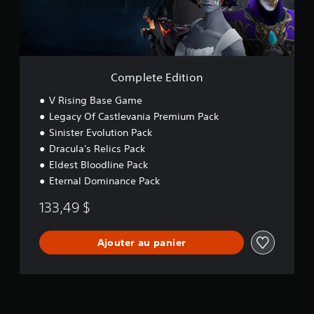
g
E
â
d
c
i
t
h
i
e
o
t
Complete Edition
n
t
V Rising Base Game
e
Legacy Of Castlevania Premium Pack
V
Sinister Evolution Pack
o
u
Dracula's Relics Pack
s
Eldest Bloodline Pack
p
Eternal Dominance Pack
o
u
133,49 $
v
e
z
Ajouter au panier
j
o
u
e
r
a