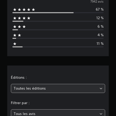
v
7942 avis
t
e
67 %
a
s
12 %
.
l
6 %
u
4 %
a
11 %
t
i
o
n
Éditions :
m
Toutes les éditions
o
Filtrer par :
y
Tous les avis