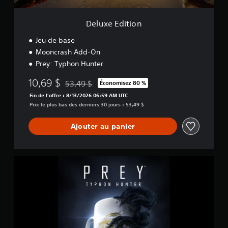
o
n
Deluxe Edition
Jeu de base
Mooncrash Add-On
Prey: Typhon Hunter
10,69 $
53,49 $
Économisez 80 %
Remise par rapport au prix d'origine de 53,49 $
Fin de l’offre : 8/13/2026 06:59 AM UTC
Prix le plus bas des derniers 30 jours : 53,49 $
Ajouter au panier
P
r
e
y
:
T
y
p