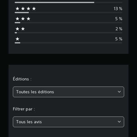
a
13 %
l
5 %
u
2 %
a
5 %
t
i
o
n
Éditions :
m
Toutes les éditions
o
Filtrer par :
y
Tous les avis
e