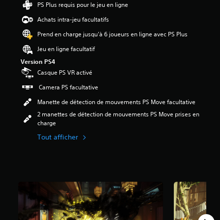
PS Plus requis pour le jeu en ligne
e
4
Achats intra-jeu facultatifs
.
5
Prend en charge jusqu’à 6 joueurs en ligne avec PS Plus
é
Jeu en ligne facultatif
t
o
Version PS4
i
Casque PS VR activé
l
e
Camera PS facultative
s
Manette de détection de mouvements PS Move facultative
s
u
2 manettes de détection de mouvements PS Move prises en
r
charge
c
Tout afficher
i
n
q
b
a
s
é
e
s
u