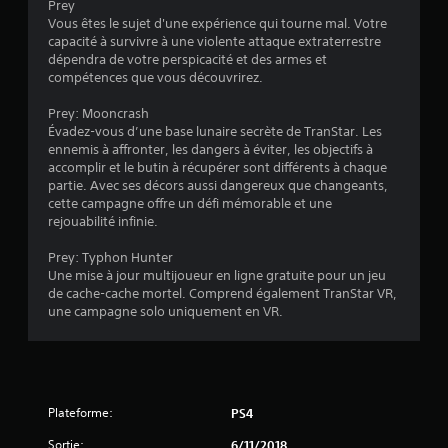
Prey
a
Vous êtes le sujet d'une expérience qui tourne mal. Votre
capacité à survivre à une violente attaque extraterrestre
l
dépendra de votre perspicacité et des armes et
compétences que vous découvrirez.
u
Prey: Mooncrash
a
Évadez-vous d’une base lunaire secrète de TranStar. Les
ennemis à affronter, les dangers à éviter, les objectifs à
t
accomplir et le butin à récupérer sont différents à chaque
partie. Avec ses décors aussi dangereux que changeants,
i
cette campagne offre un défi mémorable et une
rejouabilité infinie.
o
Prey: Typhon Hunter
Une mise à jour multijoueur en ligne gratuite pour un jeu
n
de cache-cache mortel. Comprend également TranStar VR,
une campagne solo uniquement en VR.
s
Plateforme:
PS4
Sortie:
6/11/2018