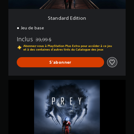
t
i
o
Standard Edition
n
Jeu de base
Inclus
39,99 $
Remise par rapport au prix d'origine de 39,99 $
Abonnez-vous à PlayStation Plus Extra pour accéder à ce jeu
et à des centaines d'autres tirés du Catalogue des jeux
S'abonner
P
r
e
y
T
r
i
a
l