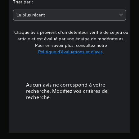
n
Trier par :
n
Le plus récent
e
Chaque avis provient d’un détenteur vérifié de ce jeu ou
d
article et est évalué par une équipe de modérateurs.
e
Pour en savoir plus, consultez notre
Politique d'évaluations et d'avis
.
4
.
5
Aucun avis ne correspond à votre
é
recherche. Modifiez vos critères de
recherche.
t
o
i
l