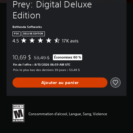
Prey: Digital Deluxe 
Edition
Bethesda Softworks
PS4
DELUXE EDITION
4.5
17K avis
É
v
a
10,69 $
l
53,49 $
Économisez 80 %
Remise par rapport au prix d'origine de 53,49 $
u
Fin de l’offre : 8/13/2026 06:59 AM UTC
a
Prix le plus bas des derniers 30 jours : 53,49 $
t
i
Ajouter au panier
o
n
m
o
y
e
Consommation d’alcool, Langue, Sang, Violence
n
n
e
d