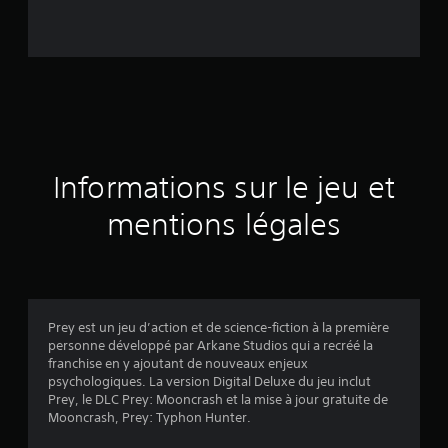
é
e
s
u
r
Informations sur le jeu et
1
mentions légales
7
4
8
Prey est un jeu d’action et de science-fiction à la première
personne développé par Arkane Studios qui a recréé la
2
franchise en y ajoutant de nouveaux enjeux
psychologiques. La version Digital Deluxe du jeu inclut
é
Prey, le DLC Prey: Mooncrash et la mise à jour gratuite de
Mooncrash, Prey: Typhon Hunter.
v