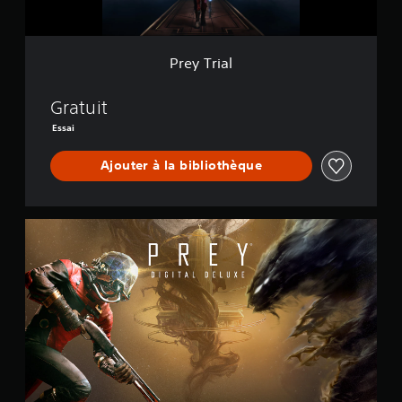
Prey Trial
Gratuit
Essai
Ajouter à la bibliothèque
D
e
l
u
x
e
E
d
i
t
i