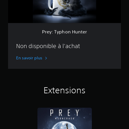
h
o
n
H
u
n
Prey: Typhon Hunter
t
e
r
Non disponible à l'achat
En savoir plus
Extensions