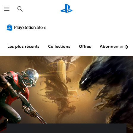
R
e
c
h
e
r
c
h
e
r
Les plus récents
Collections
Offres
Abonnements