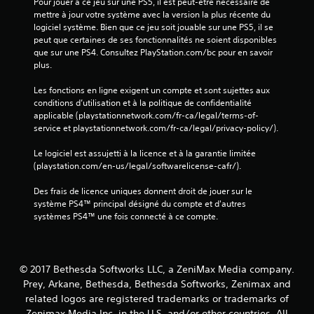
Pour jouer à ce jeu sur une PS5, il est peut-être nécessaire de 
mettre à jour votre système avec la version la plus récente du 
logiciel système. Bien que ce jeu soit jouable sur une PS5, il se 
peut que certaines de ses fonctionnalités ne soient disponibles 
que sur une PS4. Consultez PlayStation.com/bc pour en savoir 
plus.
Les fonctions en ligne exigent un compte et sont sujettes aux 
conditions d’utilisation et à la politique de confidentialité 
applicable (playstationnetwork.com/fr-ca/legal/terms-of-
service et playstationnetwork.com/fr-ca/legal/privacy-policy/).
Le logiciel est assujetti à la licence et à la garantie limitée 
(playstation.com/en-us/legal/softwarelicense-cafr/).
Des frais de licence uniques donnent droit de jouer sur le 
système PS4™ principal désigné du compte et d'autres 
systèmes PS4™ une fois connecté à ce compte.
© 2017 Bethesda Softworks LLC, a ZeniMax Media company.
Prey, Arkane, Bethesda, Bethesda Softworks, Zenimax and
related logos are registered trademarks or trademarks of
Zenimax Media Inc. in the U.S. and/or other countries. All