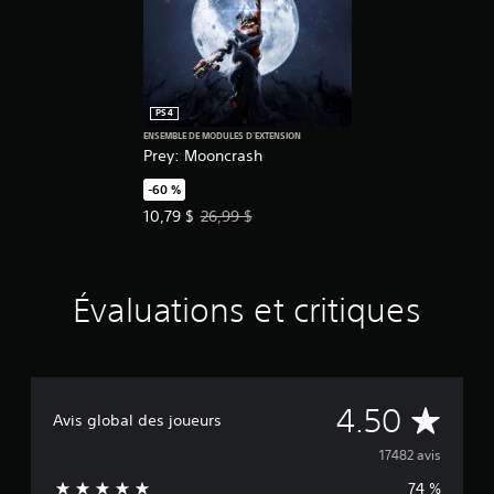
PS4
ENSEMBLE DE MODULES D'EXTENSION
Prey: Mooncrash
-60 %
Prix de l'offre : 10,79 $. Prix initial : 26,99 $.
10,79 $
26,99 $
Évaluations et critiques
É
4.50
Avis global des joueurs
v
17482 avis
74 %