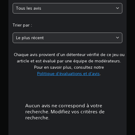
y
a
e
r
o
e
u
Tous les avis
t
e
d
u
.
d
e
v
t
i
v
e
n
e
o
Trier par :
o
z
s
s
u
c
n
(
o
s
r
Le plus récent
d
n
.
é
e
t
e
e
é
b
r
Chaque avis provient d’un détenteur vérifié de ce jeu ou
d
g
a
d
article et est évalué par une équipe de modérateurs.
a
s
e
e
Pour en savoir plus, consultez notre
l
s
e
e
Politique d'évaluations et d'avis
.
p
)
4
m
o
e
D
i
.
n
e
n
t
s
t
7
f
o
s
Aucun avis ne correspond à votre
o
p
d
4
u
t
recherche. Modifiez vos critères de
e
r
i
recherche.
s
é
n
o
a
i
n
u
e
s
v