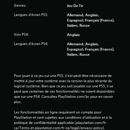
n
Genres:
t
Jeu De Tir
p
Langues d'écran PS5:
Allemand, Anglais,
r
Espagnol, Français (France),
o
Italien, Russe
p
o
Voix PS4:
Anglais
s
é
Langues d'écran PS4:
Allemand, Anglais,
e
Espagnol, Français (France),
s
Italien, Russe
.
J
Pour jouer à ce jeu sur une PS5, il est peut-être nécessaire de 
o
mettre à jour votre système avec la version la plus récente du 
u
logiciel système. Bien que ce jeu soit jouable sur une PS5, il se 
a
peut que certaines de ses fonctionnalités ne soient disponibles 
b
que sur une PS4. Consultez PlayStation.com/bc pour en savoir 
l
plus.
e
s
Les fonctionnalités en ligne requièrent un compte pour 
PlayStation et sont sujettes aux conditions d’utilisation et à la 
a
politique de confidentialité applicable (playstation.com/fr-
n
ca/Terms et playstation.com/fr-ca/legal/privacy-policy).
s