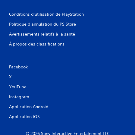
z
j
o
Conditions d'utilisation de PlayStation
u
Politique d'annulation du PS Store
e
r
Avertissements relatifs à la santé
a
u
À propos des classifications
j
e
u
e
Facebook
t
n
X
a
v
YouTube
i
g
Instagram
u
e
Application Android
r
Application iOS
d
a
n
s
© 2026 Sony Interactive Entertainment LLC