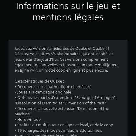
e
Informations sur le jeu et
)
mentions légales
D
e
s
o
p
t
i
Jouez aux versions améliorées de Quake et Quake II !
o
Découvrez les titres révolutionnaires qui ont inspiré les
n
jeux de tir d'aujourd'hui. Ces versions comprennent
s
également de nouvelles extensions, un mode multijoueur
p
en ligne PvP, un mode coop en ligne et plus encore.
e
r
Caractéristiques de Quake :
m
• Découvrez le jeu authentique et amélioré
e
• Jouez à la campagne originale
t
• Obtenez les packs d'extension : "Scourge of Armagon",
t
"Dissolution of Eternity" et "Dimension of the Past"
a
• Découvrez la nouvelle extension "Dimension of the
n
Machine"
t
• Horde-mode
d
• Profitez du multijoueur en ligne et local, et de la coop
'
• Téléchargez des mods et missions additionnels
i
• Jouez ensemble avec le cross-play