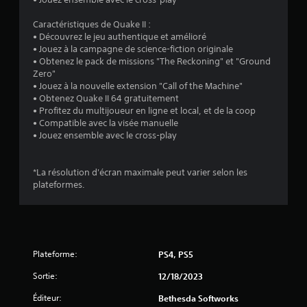
n
v
Caractéristiques de Quake II :
e
• Découvrez le jeu authentique et amélioré
r
• Jouez à la campagne de science-fiction originale
s
• Obtenez le pack de missions "The Reckoning" et "Ground
e
Zero"
r
• Jouez à la nouvelle extension "Call of the Machine"
l
• Obtenez Quake II 64 gratuitement
e
• Profitez du multijoueur en ligne et local, et de la coop
s
• Compatible avec la visée manuelle
m
• Jouez ensemble avec le cross-play
a
n
e
*La résolution d'écran maximale peut varier selon les
t
plateformes.
t
e
s
v
o
Plateforme:
PS4, PS5
u
s
Sortie:
12/18/2023
s
o
Éditeur:
Bethesda Softworks