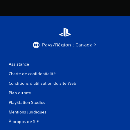
t
s
u
r
l
e
s
t
Pays/Région : Canada
o
u
c
Assistance
h
e
Charte de confidentialité
s
Conditions d'utilisation du site Web
V
o
Plan du site
u
s
PlayStation Studios
p
o
Mentions juridiques
u
À propos de SIE
v
e