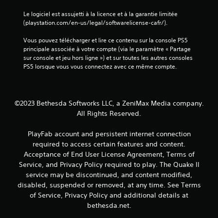
a
Le logiciel est assujetti à la licence et à la garantie limitée 
v
(playstation.com/en-us/legal/softwarelicense-cafr/).
o
i
Vous pouvez télécharger et lire ce contenu sur la console PS5 
r
principale associée à votre compte (via le paramètre « Partage 
à
sur console et jeu hors ligne ») et sur toutes les autres consoles 
PS5 lorsque vous vous connectez avec ce même compte.
a
p
p
u
©2023 Bethesda Softworks LLC, a ZeniMax Media company.
y
All Rights Reserved.
e
r
PlayFab account and persistent internet connection
r
required to access certain features and content.
a
Acceptance of End User License Agreement, Terms of
p
Service, and Privacy Policy required to play. The Quake II
i
d
service may be discontinued, and content modified,
e
disabled, suspended or removed, at any time. See Terms
m
of Service, Privacy Policy and additional details at
e
bethesda.net.
n