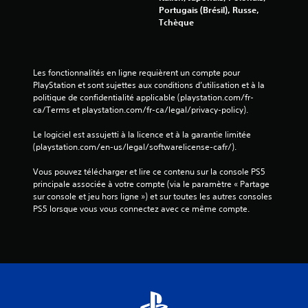
é
Portugais (Brésil), Russe,
s
Tchèque
i
s
t
a
Les fonctionnalités en ligne requièrent un compte pour 
n
PlayStation et sont sujettes aux conditions d’utilisation et à la 
c
politique de confidentialité applicable (playstation.com/fr-
e
ca/Terms et playstation.com/fr-ca/legal/privacy-policy).
a
d
Le logiciel est assujetti à la licence et à la garantie limitée 
a
(playstation.com/en-us/legal/softwarelicense-cafr/).
p
t
Vous pouvez télécharger et lire ce contenu sur la console PS5 
a
principale associée à votre compte (via le paramètre « Partage 
t
sur console et jeu hors ligne ») et sur toutes les autres consoles 
i
PS5 lorsque vous vous connectez avec ce même compte.
v
e
d
a
n
s
l
e