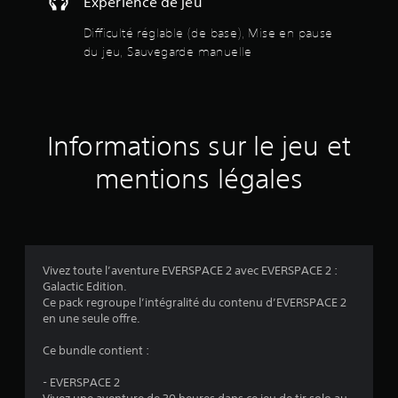
o
Expérience de jeu
u
o
v
u
n
Difficulté réglable (de base), Mise en pause
e
r
du jeu, Sauvegarde manuelle
g
h
s
a
a
r
p
d
t
e
i
m
q
Informations sur le jeu et
a
u
n
e
mentions légales
u
.
e
l
s
J
q
o
u
u
Vivez toute l’aventure EVERSPACE 2 avec EVERSPACE 2 :
i
a
Galactic Edition.
v
b
Ce pack regroupe l’intégralité du contenu d’EVERSPACE 2
o
l
en une seule offre.
u
e
s
Ce bundle contient :
s
p
a
e
- EVERSPACE 2
r
n