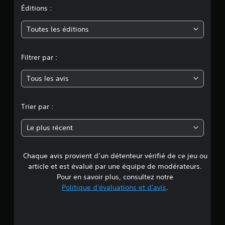
i
n
d
Éditions :
v
e
e
m
j
Toutes les éditions
r
e
u
o
l
o
a
Filtrer par :
u
y
v
e
i
Tous les avis
n
e
b
m
r
o
n
a
Trier par :
d
t
e
n
i
c
Le plus récent
i
o
e
n
n
é
d
Chaque avis provient d’un détenteur vérifié de ce jeu ou
d
m
e
article et est évalué par une équipe de modérateurs.
a
e
s
Pour en savoir plus, consultez notre
t
m
Politique d'évaluations et d'avis
.
i
4
a
q
n
u
.
e
e
(