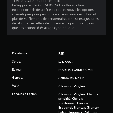
- EVERSPACE 2 : Supporter Pack
z
à
Le Supporter Pack d’EVERSPACE 2 offre aux fans
j
o
inconditionnels de la série de toutes nouvelles options
o
ù
cosmétiques pour personnaliser leurs vaisseaux. Il inclut
u
v
plus de 50 éléments de personnalisation : skins ajustables,
e
o
décalcomanies, effets de moteur et de propulseur, ainsi
r
u
que des options d’éclairage cybernétique.
a
s
u
l
j
'
e
a
u
v
s
e
Plateforme:
PS5
a
z
n
l
Sortie:
5/12/2025
s
a
Éditeur:
ROCKFISH GAMES GMBH
a
i
c
s
Genres:
Action, Jeu De Tir
t
s
i
é
Voix:
Allemand, Anglais
v
.
e
Langues à l’écran:
Allemand, Anglais, Chinois -
r
simplifié, Chinois -
l
traditionnel, Coréen,
a
Espagnol, Français (France),
r
Italien, Japonais, Polonais,