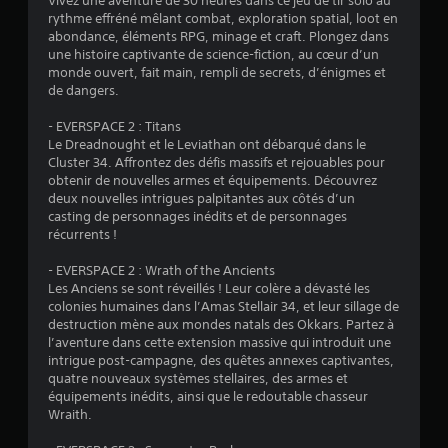
Vivez une aventure de 30 heures dans ce jeu de tir solo au
m
s
rythme effréné mêlant combat, exploration spatial, loot en
e
e
abondance, éléments RPG, minage et craft. Plongez dans
t
f
une histoire captivante de science-fiction, au cœur d’un
t
f
monde ouvert, fait main, rempli de secrets, d’énigmes et
r
e
de dangers.
o
t
n
- EVERSPACE 2 : Titans
g
t
Le Dreadnought et le Leviathan ont débarqué dans le
â
d
Cluster 34. Affrontez des défis massifs et rejouables pour
e
c
obtenir de nouvelles armes et équipements. Découvrez
r
h
deux nouvelles intrigues palpitantes aux côtés d’un
e
e
casting de personnages inédits et de personnages
p
t
récurrents !
r
t
e
e
- EVERSPACE 2 : Wrath of the Ancients
n
Les Anciens se sont réveillés ! Leur colère a dévasté les
V
d
colonies humaines dans l’Amas Stellair 34, et leur sillage de
o
r
destruction mène aux mondes natals des Okkars. Partez à
u
e
l’aventure dans cette extension massive qui introduit une
s
l
intrigue post-campagne, des quêtes annexes captivantes,
p
e
quatre nouveaux systèmes stellaires, des armes et
o
j
équipements inédits, ainsi que le redoutable chasseur
u
e
Wraith.
v
u
e
l