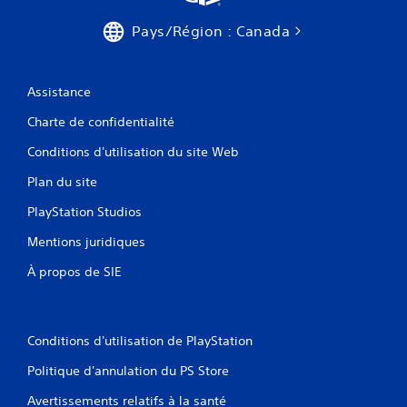
s
g
Pays/Région : Canada
â
c
h
Assistance
e
t
Charte de confidentialité
t
e
Conditions d'utilisation du site Web
s
.
Plan du site
PlayStation Studios
Mentions juridiques
À propos de SIE
Conditions d'utilisation de PlayStation
Politique d'annulation du PS Store
Avertissements relatifs à la santé