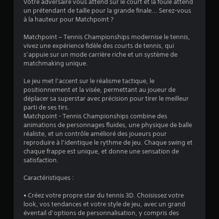
é
Votre adversaire vous attend sur le court et la foule attend
un prétendant de taille pour la grande finale... Serez-vous
v
à la hauteur pour Matchpoint ?
a
Matchpoint – Tennis Championships modernise le tennis,
vivez une expérience fidèle des courts de tennis, qui
l
s’appuie sur un mode carrière riche et un système de
matchmaking unique.
u
Le jeu met l’accent sur le réalisme tactique, le
a
positionnement et la visée, permettant au joueur de
déplacer sa superstar avec précision pour tirer le meilleur
t
parti de ses tirs.
Matchpoint - Tennis Championships combine des
animations de personnages fluides, une physique de balle
i
réaliste, et un contrôle amélioré des joueurs pour
reproduire à l’identique le rythme de jeu. Chaque swing et
o
chaque frappe est unique, et donne une sensation de
satisfaction.
n
Caractéristiques :
s
• Créez votre propre star du tennis 3D. Choisissez votre
look, vos tendances et votre style de jeu, avec un grand
éventail d’options de personnalisation, y compris des