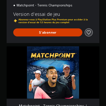
Matchpoint - Tennis Championships
Version d'essai de jeu
Abonnez-vous à PlayStation Plus Premium pour accéder à la
version d'essai de 1.5 heures du jeu complet
S'abonner
M
a
t
c
h
p
o
i
n
t
-
T
e
n
Matchpoint - Tennis Championships |