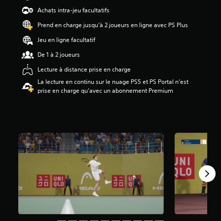
d
Achats intra-jeu facultatifs
e
3
Prend en charge jusqu’à 2 joueurs en ligne avec PS Plus
.
Jeu en ligne facultatif
7
9
De 1 à 2 joueurs
é
t
Lecture à distance prise en charge
o
La lecture en continu sur le nuage PS5 et PS Portal n’est
i
prise en charge qu’avec un abonnement Premium
l
e
s
s
u
r
c
i
n
q
b
a
s
é
e