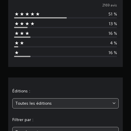
v
2169 avis
51 %
a
13 %
l
16 %
u
4 %
a
16 %
t
i
o
n
Éditions :
m
Toutes les éditions
o
Filtrer par :
y