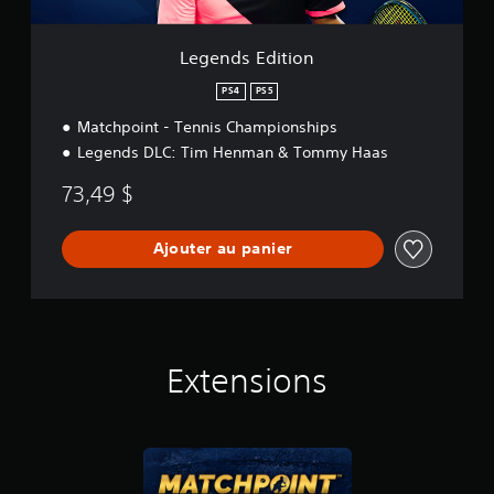
i
o
n
Legends Edition
PS4
PS5
Matchpoint - Tennis Championships
Legends DLC: Tim Henman & Tommy Haas
73,49 $
Ajouter au panier
Extensions