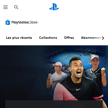
R
e
c
h
e
r
c
h
e
r
Les plus récents
Collections
Offres
Abonnements