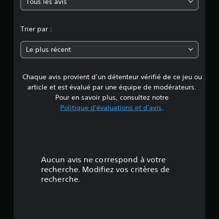
Tous les avis
e
n
Trier par :
n
Le plus récent
e
Chaque avis provient d’un détenteur vérifié de ce jeu ou
d
article et est évalué par une équipe de modérateurs.
e
Pour en savoir plus, consultez notre
Politique d'évaluations et d'avis
.
3
.
7
Aucun avis ne correspond à votre
9
recherche. Modifiez vos critères de
recherche.
é
t