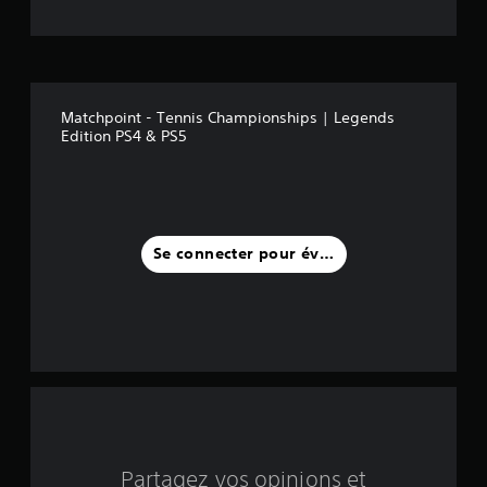
o
i
l
Matchpoint - Tennis Championships | Legends
e
Edition PS4 & PS5
s
s
u
Se connecter pour évaluer
r
c
i
n
q
Partagez vos opinions et