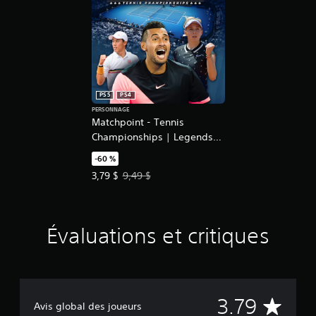
PS5
PS4
PERSONNAGE
Matchpoint - Tennis
Championships | Legends
DLC
-60 %
Prix de l'offre : 3,79 $. Prix initial : 9,49 $.
3,79 $
9,49 $
Évaluations et critiques
É
3.79
Avis global des joueurs