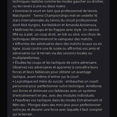
techniques réalistes comme les modes gaucher ou droitier,
ou les revers à une ou deux mains.
• Dominez le court en tant que professionnel de tennis.
Matchpoint - Tennis Championships met en vedette 16
stars internationales du tennis du circuit professionnel,
dont Nick Kyrgios, Kei Nishikori et Amanda Anisimova.
• Maîtrisez les coups et les frappes avec style. Un service
lifté ou à plat, un coup droit, en lob ou slicé, vos choix de
techniques détermineront le vainqueur des matchs.
• Affrontez des adversaires dans des matchs locaux ou en
ligne. Jouez contre une IA rusée ou affrontez vos amis et
adversaires sur le terrain via des sessions locales ou
multiplateformes.
• Étudiez les coups et les tactiques de votre adversaire.
Observez vos adversaires et apprenez à connaître leurs
forces et leurs faiblesses pour obtenir un avantage
tactique, avant même d’entrer sur le court.
• La pratique est mère du succès : embauchez un coach
personnel pour perfectionner votre technique. Améliorez
vos forces et diminuez vos faiblesses avec un système
d'entraînement en jeu, avec des modules individuels.
• Peaufinez vos tactiques dans les modes Entraînement et
Mini-Jeu : Plongez dans des mini-jeux pour perfectionner
votre jeu et devenir une force avec laquelle il faut compter
sur le terrain.