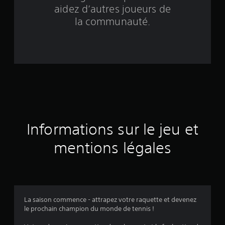
b
aidez d’autres joueurs de
a
la communauté.
s
é
e
s
u
Informations sur le jeu et
r
mentions légales
2
1
6
La saison commence - attrapez votre raquette et devenez
9
le prochain champion du monde de tennis !