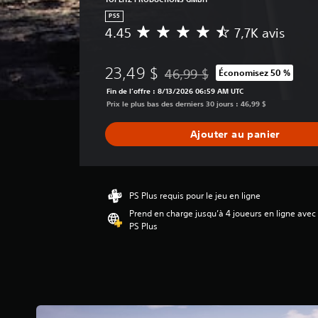
PS5
4.45
7,7K avis
É
v
a
23,49 $
46,99 $
Économisez 50 %
l
Remise par rapport au prix d'ori
u
Fin de l’offre : 8/13/2026 06:59 AM UTC
a
Prix le plus bas des derniers 30 jours : 46,99 $
t
i
Ajouter au panier
o
n
m
o
y
PS Plus requis pour le jeu en ligne
e
Prend en charge jusqu’à 4 joueurs en ligne avec
n
PS Plus
n
e
d
e
4
.
4