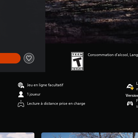
gine de 46,99 $
Consommation d’alcool, Langa
L
Jeu en ligne facultatif
n
1 joueur
Versio
F
Lecture à distance prise en charge
s