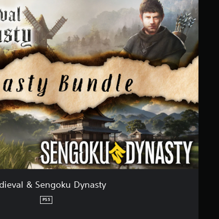
dieval & Sengoku Dynasty
PS5