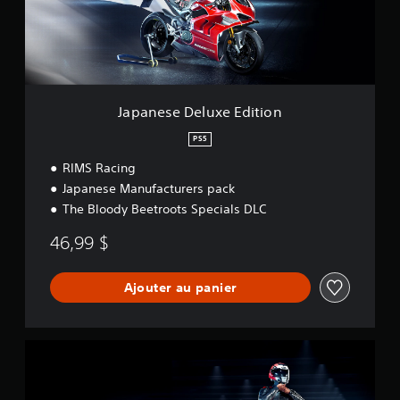
e
D
e
l
u
x
e
Japanese Deluxe Edition
E
d
PS5
i
RIMS Racing
t
i
Japanese Manufacturers pack
o
The Bloody Beetroots Specials DLC
n
46,99 $
Ajouter au panier
S
t
a
n