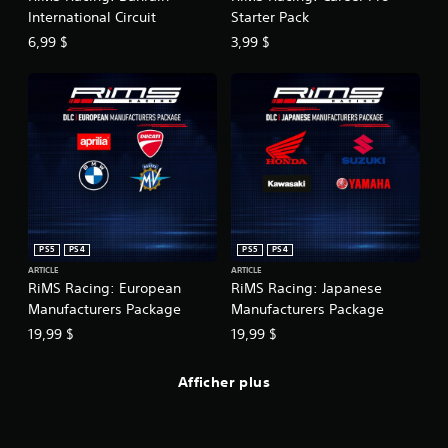
International Circuit
Starter Pack
6,99 $
3,99 $
PS5
PS4
PS5
PS4
ARTICLE
ARTICLE
RiMS Racing: European
RiMS Racing: Japanese
Manufacturers Package
Manufacturers Package
19,99 $
19,99 $
Afficher plus