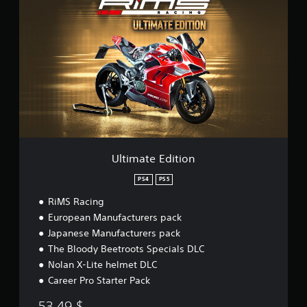
l
t
i
m
a
t
e
E
d
i
t
i
o
Ultimate Edition
n
PS4
PS5
RiMS Racing
European Manufacturers pack
Japanese Manufacturers pack
The Bloody Beetroots Specials DLC
Nolan X-Lite helmet DLC
Career Pro Starter Pack
53,49 $