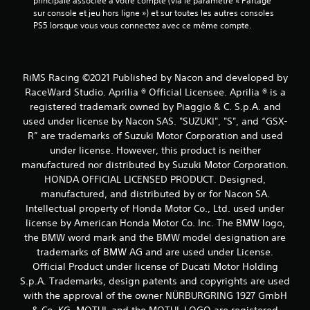
principale associée à votre compte (via le paramètre « Partage 
sur console et jeu hors ligne ») et sur toutes les autres consoles 
PS5 lorsque vous vous connectez avec ce même compte.
RiMS Racing ©2021 Published by Nacon and developed by
RaceWard Studio. Aprilia ® Official Licensee. Aprilia ® is a
registered trademark owned by Piaggio & C. S.p.A. and
used under license by Nacon SAS. "SUZUKI", "S", and “GSX-
R” are trademarks of Suzuki Motor Corporation and used
under license. However, this product is neither
manufactured nor distributed by Suzuki Motor Corporation.
HONDA OFFICIAL LICENSED PRODUCT. Designed,
manufactured, and distributed by or for Nacon SA.
Intellectual property of Honda Motor Co., Ltd. used under
license by American Honda Motor Co. Inc. The BMW logo,
the BMW word mark and the BMW model designation are
trademarks of BMW AG and are used under License.
Official Product under license of Ducati Motor Holding
S.p.A. Trademarks, design patents and copyrights are used
with the approval of the owner NÜRBURGRING 1927 GmbH