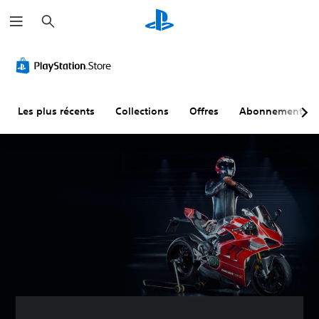
R
e
c
h
e
r
c
h
e
r
Les plus récents
Collections
Offres
Abonnements