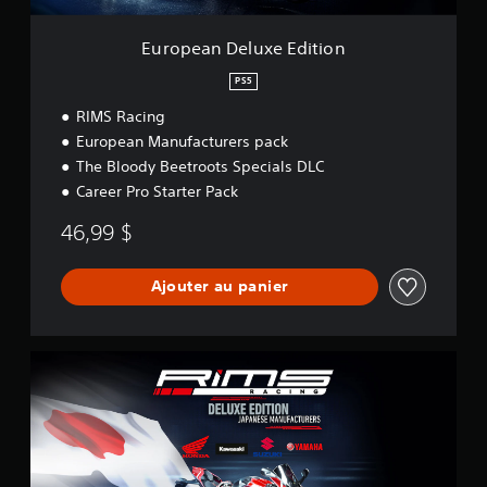
x
e
European Deluxe Edition
E
d
PS5
i
RIMS Racing
t
i
European Manufacturers pack
o
The Bloody Beetroots Specials DLC
n
Career Pro Starter Pack
46,99 $
Ajouter au panier
J
a
p
a
n
e
s