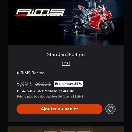
d
a
r
d
E
d
i
t
i
o
Standard Edition
n
PS4
RiMS Racing
5,99 $
39,99 $
Économisez 85 %
Remise par rapport au prix d'origine de 39,99 $
Fin de l’offre : 8/13/2026 06:59 AM UTC
Prix le plus bas des derniers 30 jours : 39,99 $
Ajouter au panier
U