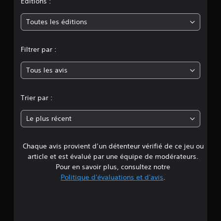
n
Éditions :
m
Toutes les éditions
o
Filtrer par :
y
Tous les avis
e
n
Trier par :
n
Le plus récent
e
Chaque avis provient d’un détenteur vérifié de ce jeu ou
d
article et est évalué par une équipe de modérateurs.
e
Pour en savoir plus, consultez notre
Politique d'évaluations et d'avis
.
3
.