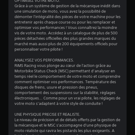
OPTIMISEZ VOTRE MOTO.
Grâce à un système de gestion de la mécanique inédit dans
s
une simulation de moto, vous avez la possibilité de
démonter l'intégralité des pièces de votre machine pour les
entretenir après chaque course ou pour les remplacer et
optimiser vos performances ! Vous connaîtrez la moindre
vis de votre moto. Accédez à un catalogue de plus de 500
pièces détachées officielles des plus grandes marques du
marché mais aussi plus de 200 équipements officiels pour
personnaliser votre pilote !
ANALYSEZ VOS PERFORMANCES.
RiMS Racing vous plonge au cœur de l'action grâce au
Motorbike Status Check (MSC) permettant d’analyser en
temps réel le comportement de votre moto et comprendre
comment optimiser vos performances. Température des
disques de freins, usure et pression des pneus,
comportement des suspensions sur la stabilité, réglages
électroniques... Comme pour un vrai pilote, les réglages de
votre moto s’adaptent à votre style de conduite !
UNE PHYSIQUE PRECISE ET REALISTE.
Le niveau de précision et de détails offerts par la gestion de
la mécanique et le MSC s'accompagne d'une physique de
moto réaliste qui ravira les pistards les plus exigeants. A