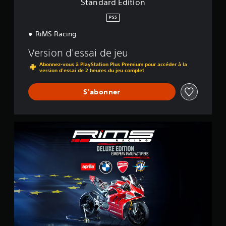
Standard Edition
n
PS5
RiMS Racing
Version d'essai de jeu
Abonnez-vous à PlayStation Plus Premium pour accéder à la
version d'essai de 2 heures du jeu complet
S'abonner
E
u
r
o
p
e
a
n
D
e
l
u