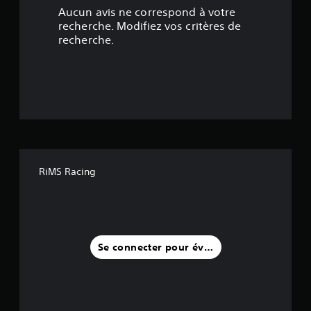
3
Aucun avis ne correspond à votre
é
recherche. Modifiez vos critères de
recherche.
t
o
i
l
e
RiMS Racing
s
s
u
Se connecter pour évaluer
r
c