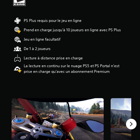
.
3
é
PS Plus requis pour le jeu en ligne
t
o
Prend en charge jusqu’à 10 joueurs en ligne avec PS Plus
i
l
Jeu en ligne facultatif
e
De 1 à 2 joueurs
s
s
Lecture à distance prise en charge
u
La lecture en continu sur le nuage PS5 et PS Portal n’est
r
prise en charge qu’avec un abonnement Premium
c
i
n
q
b
a
s
é
e
s
u
r
1