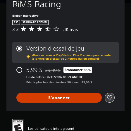
RiMS Racing
Bigben Interactive
PS5
STANDARD EDITION
3.3
1,1K avis
É
v
a
l
Version d'essai de jeu
u
Abonnez-vous à PlayStation Plus Premium pour accéder
a
à la version d'essai de 2 heures du jeu complet
t
i
5,99 $
39,99 $
Économisez 85 %
o
Remise par rapport au prix d'origine de 39,9
n
Fin de l’offre : 8/13/2026 06:59 AM UTC
m
Prix le plus bas des derniers 30 jours : 39,99 $
o
y
S'abonner
e
n
n
e
d
e
Les utilisateurs interagissent
3