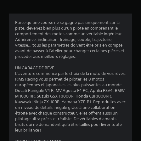
2
7
Parce qu'une course ne se gagne pas uniquement sur la
piste, devenez bien plus qu'un pilote en comprenant le
é
comportement des motos comme un véritable ingénieur.
Adhérence, inclinaison, freinage, couple, trajectoire,
v
vitesse… tous les paramètres doivent être pris en compte
avant de passer à l’atelier pour changer certaines pièces et
a
procéder aux meilleurs réglages.
l
UN GARAGE DE REVE.
L'aventure commence par le choix de la moto de vos rêves.
u
RiMS Racing vous permet de piloter les 8 motos
européennes et japonaises les plus puissantes au monde :
a
Ducati Panigale V4 R, MV Agusta F4 RC, Aprilia RSV4, BMW
M 1000 RR, Suzuki GSX-R1000R, Honda CBR1000RR,
t
Kawasaki Ninja ZX-10RR, Yamaha YZF-R1. Reproduites avec
un niveau de détails inégalé grâce à une collaboration
i
étroite avec chaque constructeur, elles offrent aussi un
pilotage ultra précis et réaliste. De véritables diamants
o
bruts qui ne demandent qu'à être taillés pour livrer toute
leur brillance !
n