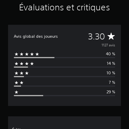
Évaluations et critiques
É
3.30
Avis global des joueurs
v
1127 avis
40 %
a
14 %
l
10 %
u
7 %
a
29 %
t
i
o