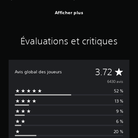
Afficher plus
Évaluations et critiques
É
3.72
Avis global des joueurs
v
6430 avis
52 %
a
13 %
l
9 %
u
6 %
a
20 %