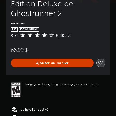
Édition Deluxe de 
Ghostrunner 2
505 Games
PS5
ÉDITION DELUXE
3.72
6,4K avis
É
v
a
66,99 $
l
u
a
Ajouter au panier
t
i
o
n
m
Langage ordurier, Sang et carnage, Violence intense
o
y
e
n
n
Jeu hors ligne activé
e
d