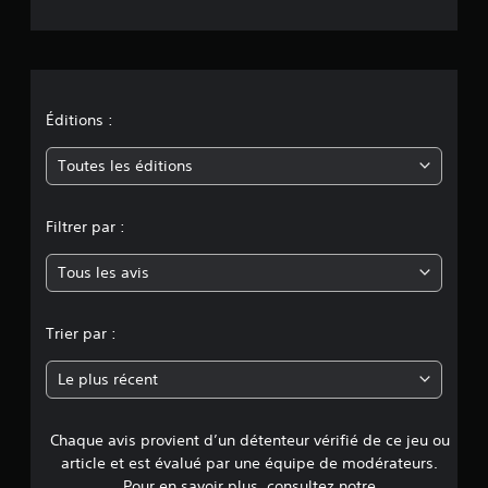
t
i
o
n
Éditions :
m
Toutes les éditions
o
Filtrer par :
y
Tous les avis
e
n
Trier par :
n
Le plus récent
e
Chaque avis provient d’un détenteur vérifié de ce jeu ou
d
article et est évalué par une équipe de modérateurs.
Pour en savoir plus, consultez notre