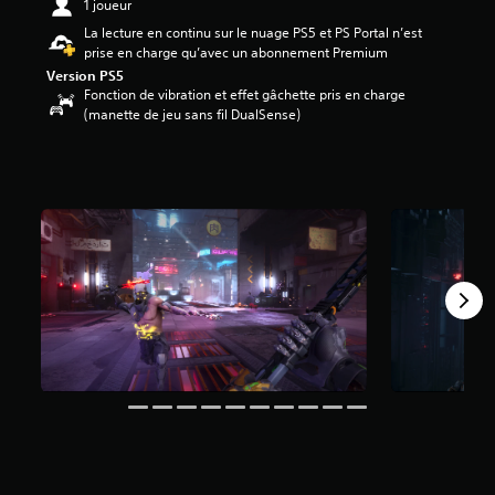
1 joueur
e
La lecture en continu sur le nuage PS5 et PS Portal n’est
3
prise en charge qu’avec un abonnement Premium
.
7
Version PS5
Fonction de vibration et effet gâchette pris en charge
2
(manette de jeu sans fil DualSense)
é
t
o
i
l
e
s
s
u
r
c
i
n
q
b
a
s
é
e
s