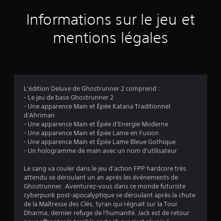
u
Informations sur le jeu et
r
mentions légales
6
4
3
L'édition Deluxe de Ghostrunner 2 comprend :
- Le jeu de base Ghostrunner 2
0
- Une apparence Main et Épée Katana Traditionnel
d'Ahriman
é
- Une apparence Main et Épée d'Energie Moderne
- Une apparence Main et Épée Lame en Fusion
v
- Une apparence Main et Épée Lame Bleue Gothique
- Un hologramme de main avec un nom d'utilisateur
a
Le sang va couler dans le jeu d'action FPP hardcore très
l
attendu se déroulant un an après les événements de
Ghostrunner. Aventurez-vous dans ce monde futuriste
u
cyberpunk post-apocalyptique se déroulant après la chute
de la Maîtresse des Clés, tyran qui régnait sur la Tour
a
Dharma, dernier refuge de l'humanité. Jack est de retour