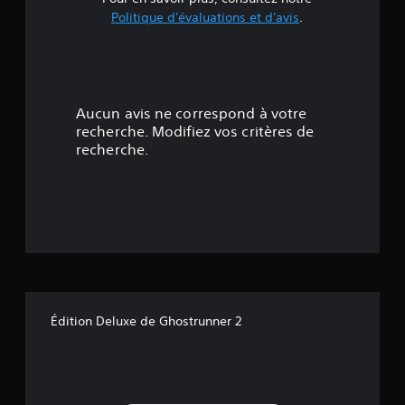
e
Politique d'évaluations et d'avis
.
3
.
7
Aucun avis ne correspond à votre
2
recherche. Modifiez vos critères de
recherche.
é
t
o
i
l
Édition Deluxe de Ghostrunner 2
e
s
s