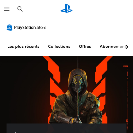
R
e
c
h
e
r
c
h
e
r
Les plus récents
Collections
Offres
Abonnements