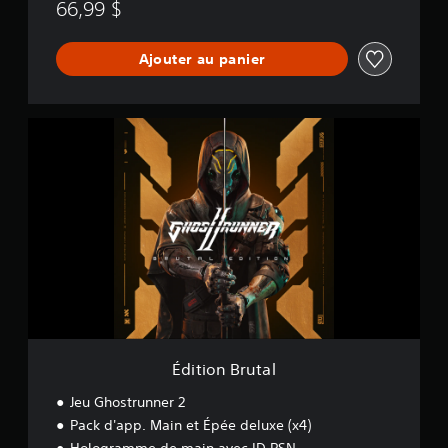
66,99 $
Ajouter au panier
É
d
i
t
i
o
n
B
r
u
t
a
l
Édition Brutal
Jeu Ghostrunner 2
Pack d'app. Main et Épée deluxe (x4)
Hologramme de main avec ID PSN