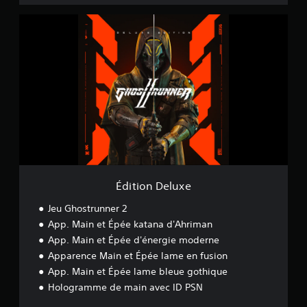
É
d
i
t
i
o
n
D
e
l
u
x
e
Édition Deluxe
Jeu Ghostrunner 2
App. Main et Épée katana d'Ahriman
App. Main et Épée d'énergie moderne
Apparence Main et Épée lame en fusion
App. Main et Épée lame bleue gothique
Hologramme de main avec ID PSN