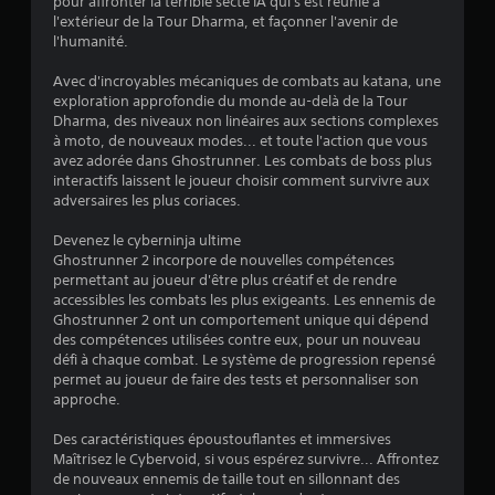
pour affronter la terrible secte IA qui s'est réunie à
t
l'extérieur de la Tour Dharma, et façonner l'avenir de
l'humanité.
i
Avec d'incroyables mécaniques de combats au katana, une
exploration approfondie du monde au-delà de la Tour
o
Dharma, des niveaux non linéaires aux sections complexes
à moto, de nouveaux modes... et toute l'action que vous
n
avez adorée dans Ghostrunner. Les combats de boss plus
interactifs laissent le joueur choisir comment survivre aux
s
adversaires les plus coriaces.
Devenez le cyberninja ultime
Ghostrunner 2 incorpore de nouvelles compétences
permettant au joueur d'être plus créatif et de rendre
accessibles les combats les plus exigeants. Les ennemis de
Ghostrunner 2 ont un comportement unique qui dépend
des compétences utilisées contre eux, pour un nouveau
défi à chaque combat. Le système de progression repensé
permet au joueur de faire des tests et personnaliser son
approche.
Des caractéristiques époustouflantes et immersives
Maîtrisez le Cybervoid, si vous espérez survivre... Affrontez
de nouveaux ennemis de taille tout en sillonnant des