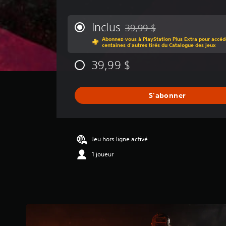
v
a
l
Inclus
39,99 $
Remise par rapport au prix d'o
u
Abonnez-vous à PlayStation Plus Extra pour accéde
a
centaines d'autres tirés du Catalogue des jeux
t
i
39,99 $
o
n
m
S'abonner
o
y
e
n
n
Jeu hors ligne activé
e
1 joueur
d
e
3
.
6
8
é
t