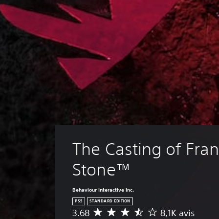
The Casting of Fran
Stone™
Behaviour Interactive Inc.
PS5
STANDARD EDITION
3.68
8,1K avis
É