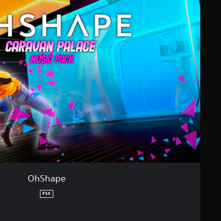
OhShape
PS4