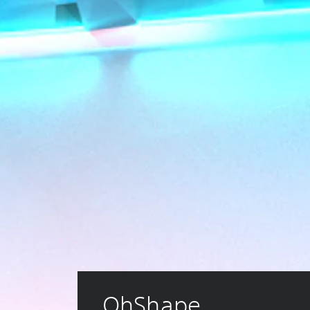
OhShape