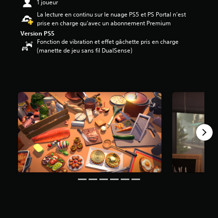
1 joueur
e
La lecture en continu sur le nuage PS5 et PS Portal n’est
4
prise en charge qu’avec un abonnement Premium
.
0
Version PS5
Fonction de vibration et effet gâchette pris en charge
5
(manette de jeu sans fil DualSense)
é
t
o
i
l
e
s
s
u
r
c
i
n
q
b
a
s
é
e
s