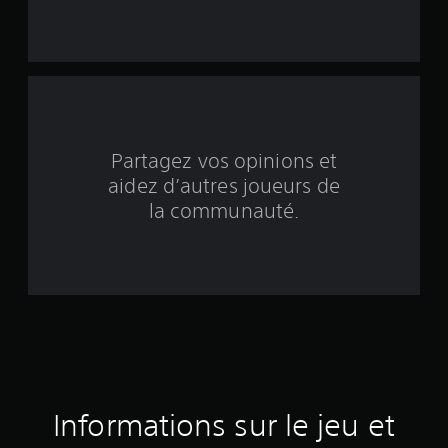
r
c
i
n
q
Partagez vos opinions et
aidez d’autres joueurs de
b
la communauté.
a
s
é
e
s
u
Informations sur le jeu et