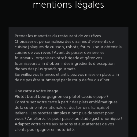
r
mentions légales
1
0
8
Prenez les manettes du restaurant de vos rêves.
Choisissez et personnalisez des dizaines d’éléments de
2
cuisine (plaques de cuisson, robots, fours..) pour obtenir la
cuisine de vos rêves ! Avant de passer derrière les
é
fourneaux, organisez votre brigade et gérez vos
fournisseurs afin d’obtenir des ingrédients d’exception
v
dignes des plus grands gourmets.
Surveillez vos finances et anticipez vos mises en place afin
a
de ne pas être submergé par le coup de feu du dîner !
l
Une carte à votre image
Plutôt bœuf bourguignon ou plutôt caccio e pepe ?
u
Construisez votre carte à partir des plats emblématiques
de la cuisine internationale et des terroirs français et
a
italiens ! Les recettes simples n’ont plus de secret pour
vous ? Améliorez les pour passer au stade gastronomique !
t
Adaptez votre carte aux saisons et aux attentes de vos
clients pour gagner en notoriété.