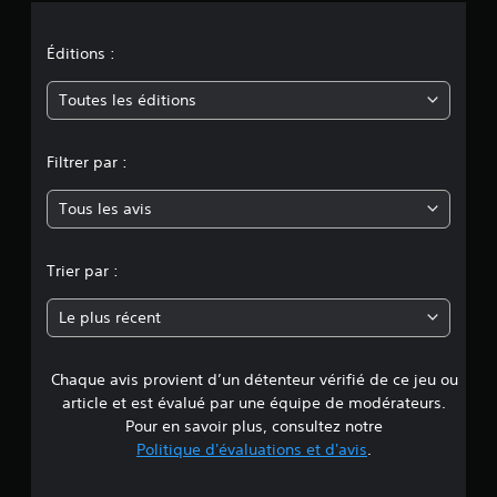
o
n
Éditions :
m
Toutes les éditions
o
Filtrer par :
y
Tous les avis
e
n
Trier par :
n
Le plus récent
e
Chaque avis provient d’un détenteur vérifié de ce jeu ou
d
article et est évalué par une équipe de modérateurs.
e
Pour en savoir plus, consultez notre
Politique d'évaluations et d'avis
.
4