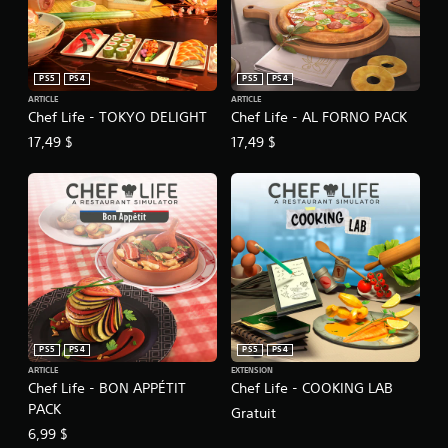
PS5
PS4
PS5
PS4
ARTICLE
ARTICLE
Chef Life - TOKYO DELIGHT
Chef Life - AL FORNO PACK
17,49 $
17,49 $
PS5
PS4
PS5
PS4
ARTICLE
EXTENSION
Chef Life - BON APPÉTIT
Chef Life - COOKING LAB
PACK
Gratuit
6,99 $