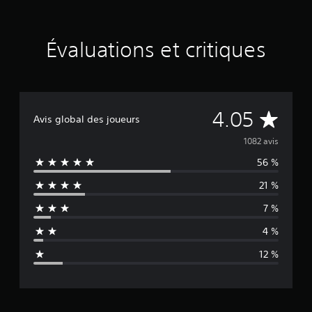
Évaluations et critiques
É
4.05
Avis global des joueurs
v
1082 avis
56 %
a
21 %
l
7 %
u
4 %
a
12 %
t
i