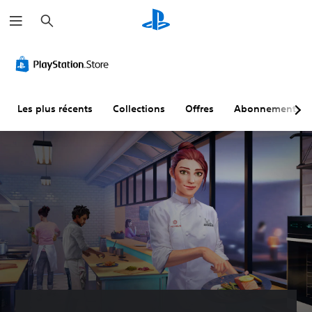
R
e
c
h
e
r
c
h
e
r
Les plus récents
Collections
Offres
Abonnements