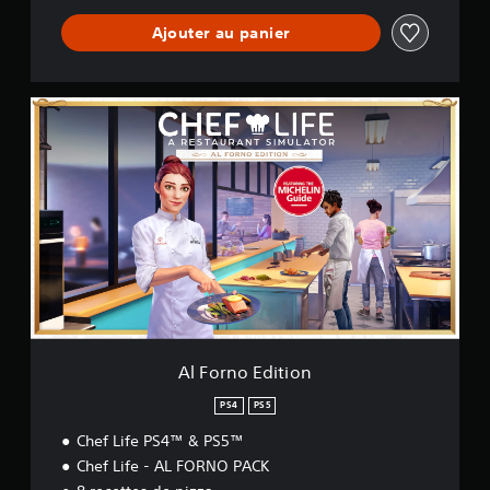
i
Ajouter au panier
m
u
l
a
A
t
l
o
F
r
o
r
n
o
E
d
i
t
i
o
n
Al Forno Edition
PS4
PS5
Chef Life PS4™ & PS5™
Chef Life - AL FORNO PACK