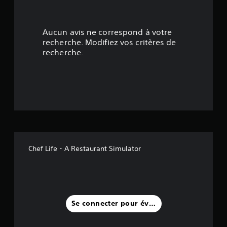
.
0
Aucun avis ne correspond à votre
5
recherche. Modifiez vos critères de
recherche.
é
t
o
i
l
Chef Life - A Restaurant Simulator
e
s
s
Se connecter pour évaluer
u