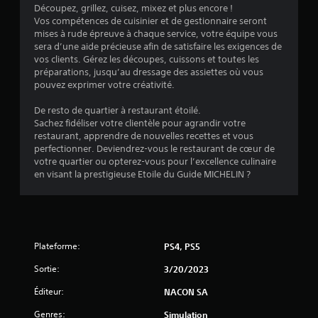
i
Découpez, grillez, cuisez, mixez et plus encore !
Vos compétences de cuisinier et de gestionnaire seront
o
mises à rude épreuve à chaque service, votre équipe vous
sera d’une aide précieuse afin de satisfaire les exigences de
n
vos clients. Gérez les découpes, cuissons et toutes les
préparations, jusqu’au dressage des assiettes où vous
s
pouvez exprimer votre créativité.
De resto de quartier à restaurant étoilé.
Sachez fidéliser votre clientèle pour agrandir votre
restaurant, apprendre de nouvelles recettes et vous
perfectionner. Deviendrez-vous le restaurant de cœur de
votre quartier ou opterez-vous pour l’excellence culinaire
en visant la prestigieuse Etoile du Guide MICHELIN ?
Plateforme:
PS4, PS5
Sortie:
3/20/2023
Éditeur:
NACON SA
Genres:
Simulation