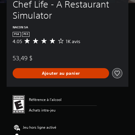
Chef Life - A Restaurant 
Simulator
NACON SA
PS4
PS5
4.05
1K avis
É
v
a
53,49 $
l
u
a
Ajouter au panier
t
i
o
n
m
Référence à l’alcool
o
y
Achats intra-jeu
e
n
n
Jeu hors ligne activé
e
d