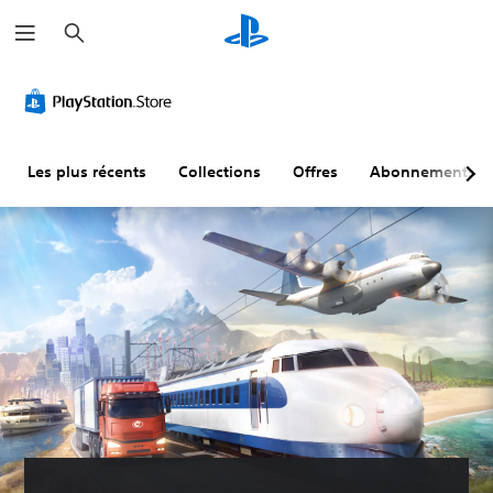
R
e
c
h
e
r
c
h
e
r
Les plus récents
Collections
Offres
Abonnements