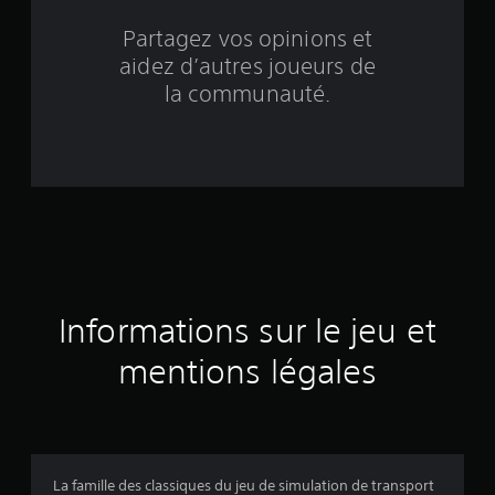
q
Partagez vos opinions et
aidez d’autres joueurs de
b
la communauté.
a
s
é
e
s
u
Informations sur le jeu et
r
mentions légales
1
2
5
La famille des classiques du jeu de simulation de transport