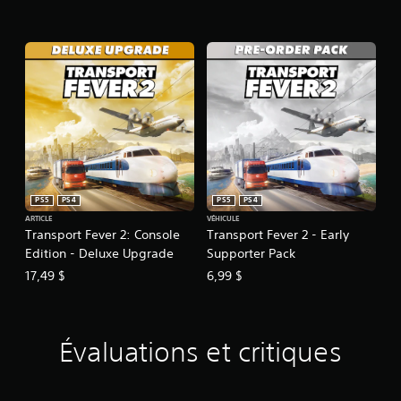
PS5
PS4
PS5
PS4
ARTICLE
VÉHICULE
Transport Fever 2: Console
Transport Fever 2 - Early
Edition - Deluxe Upgrade
Supporter Pack
17,49 $
6,99 $
Évaluations et critiques