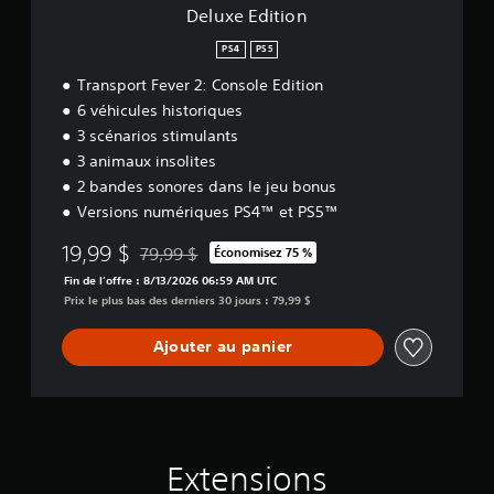
Deluxe Edition
PS4
PS5
Transport Fever 2: Console Edition
6 véhicules historiques
3 scénarios stimulants
3 animaux insolites
2 bandes sonores dans le jeu bonus
Versions numériques PS4™ et PS5™
19,99 $
79,99 $
Économisez 75 %
Remise par rapport au prix d'origine de 79,99 $
Fin de l’offre : 8/13/2026 06:59 AM UTC
Prix le plus bas des derniers 30 jours : 79,99 $
Ajouter au panier
Extensions