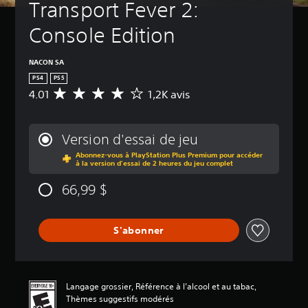
Transport Fever 2: 
Console Edition
NACON SA
PS4
PS5
4.01
1,2K avis
É
v
a
l
Version d'essai de jeu
u
Abonnez-vous à PlayStation Plus Premium pour accéder
a
à la version d'essai de 2 heures du jeu complet
t
i
66,99 $
o
n
m
S'abonner
o
y
e
n
n
Langage grossier, Référence à l’alcool et au tabac,
e
Thèmes suggestifs modérés
d