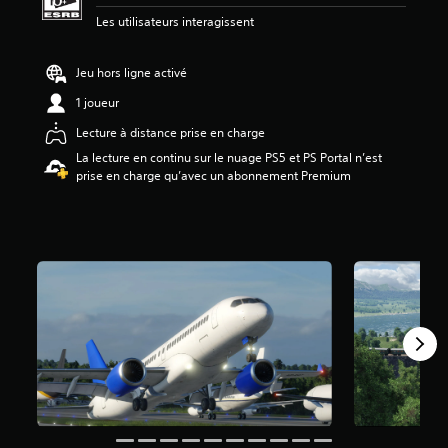
e
Les utilisateurs interagissent
4
.
0
Jeu hors ligne activé
1
1 joueur
é
t
Lecture à distance prise en charge
o
La lecture en continu sur le nuage PS5 et PS Portal n’est
i
prise en charge qu’avec un abonnement Premium
l
e
s
s
u
r
c
i
n
q
b
a
s
é
e
s