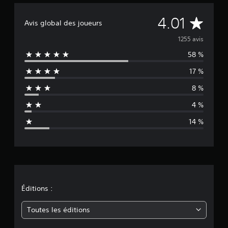
É
4.01
Avis global des joueurs
v
1255 avis
58 %
a
17 %
l
8 %
u
4 %
a
14 %
t
i
o
n
Éditions :
m
Toutes les éditions