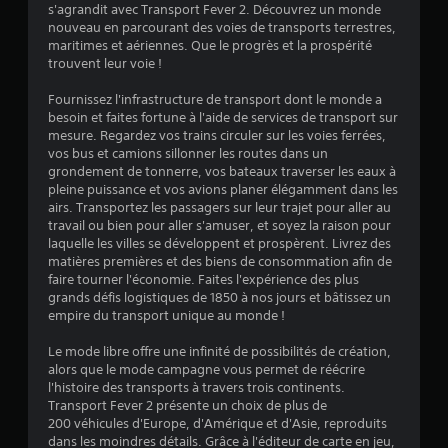
s'agrandit avec Transport Fever 2. Découvrez un monde
5
nouveau en parcourant des voies de transports terrestres,
maritimes et aériennes. Que le progrès et la prospérité
é
trouvent leur voie !
v
Fournissez l'infrastructure de transport dont le monde a
besoin et faites fortune à l'aide de services de transport sur
a
mesure. Regardez vos trains circuler sur les voies ferrées,
vos bus et camions sillonner les routes dans un
l
grondement de tonnerre, vos bateaux traverser les eaux à
pleine puissance et vos avions planer élégamment dans les
u
airs. Transportez les passagers sur leur trajet pour aller au
travail ou bien pour aller s'amuser, et soyez la raison pour
a
laquelle les villes se développent et prospèrent. Livrez des
matières premières et des biens de consommation afin de
t
faire tourner l'économie. Faites l'expérience des plus
grands défis logistiques de 1850 à nos jours et bâtissez un
i
empire du transport unique au monde !
Le mode libre offre une infinité de possibilités de création,
o
alors que le mode campagne vous permet de réécrire
l'histoire des transports à travers trois continents.
n
Transport Fever 2 présente un choix de plus de
200 véhicules d'Europe, d'Amérique et d'Asie, reproduits
s
dans les moindres détails. Grâce à l'éditeur de carte en jeu,