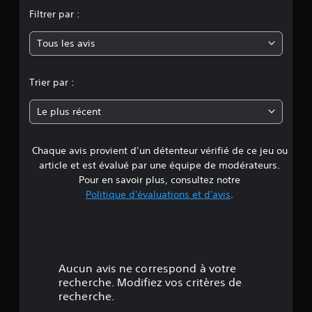
o
Filtrer par :
y
Tous les avis
e
n
Trier par :
n
Le plus récent
e
Chaque avis provient d’un détenteur vérifié de ce jeu ou
d
article et est évalué par une équipe de modérateurs.
e
Pour en savoir plus, consultez notre
Politique d'évaluations et d'avis
.
4
.
0
Aucun avis ne correspond à votre
1
recherche. Modifiez vos critères de
recherche.
é