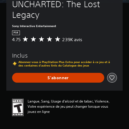
UNCHARTED: The Lost 
Legacy
Sony Interactive Entertainment
PS4
4.75
239K avis
É
v
a
Inclus
l
u
Abonnez-vous à PlayStation Plus Extra pour accéder à ce jeu et à
a
des centaines d'autres tirés du Catalogue des jeux
t
i
S'abonner
o
n
m
o
Langue, Sang, Usage d’alcool et de tabac, Violence,
y
Votre expérience de jeu peut changer lorsque vous
e
jouez en ligne
n
n
e
d