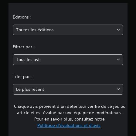
o
n
Éditions :
m
Toutes les éditions
o
Filtrer par :
y
Tous les avis
e
n
Trier par :
n
Le plus récent
e
Chaque avis provient d’un détenteur vérifié de ce jeu ou
d
article et est évalué par une équipe de modérateurs.
e
Pour en savoir plus, consultez notre
Politique d'évaluations et d'avis
.
4