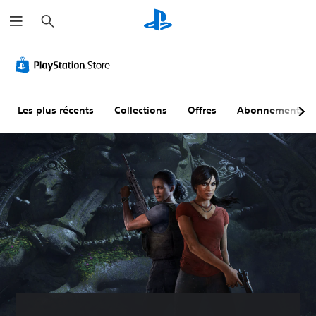
R
e
c
h
e
r
c
h
e
r
Les plus récents
Collections
Offres
Abonnements