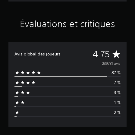
L
o
s
t
Évaluations et critiques
L
e
g
a
c
y
É
4.75
Avis global des joueurs
v
239731 avis
87 %
a
7 %
l
3 %
u
1 %
a
2 %
t
i