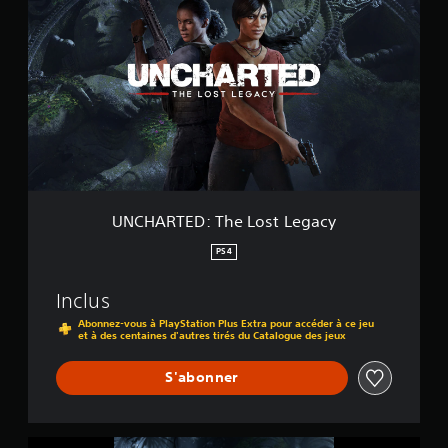
C
l
H
e
A
c
R
t
T
i
E
o
D
n
:
T
h
e
L
UNCHARTED: The Lost Legacy
o
s
PS4
t
L
Inclus
e
g
Abonnez-vous à PlayStation Plus Extra pour accéder à ce jeu
et à des centaines d'autres tirés du Catalogue des jeux
a
c
y
S'abonner
P