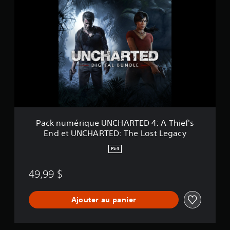
a
c
k
n
u
m
é
r
i
q
u
e
U
Pack numérique UNCHARTED 4: A Thief's
N
End et UNCHARTED: The Lost Legacy
C
H
PS4
A
R
49,99 $
T
E
D
Ajouter au panier
4
:
A
T