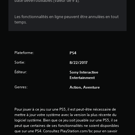
a
base déverrouillables (valeur de 9 $).
t
Les fonctionnalités en ligne peuvent être annulées en tout
temps.
i
o
n
Plateforme:
PS4
s
Sortie:
8/22/2017
Éditeur:
Sony Interactive
Entertainment
Genres:
Action, Aventure
Pour jouer à ce jeu sur une PS5, il est peut-être nécessaire de 
mettre à jour votre système avec la version la plus récente du 
logiciel système. Bien que ce jeu soit jouable sur une PS5, il se 
peut que certaines de ses fonctionnalités ne soient disponibles 
que sur une PS4. Consultez PlayStation.com/bc pour en savoir 