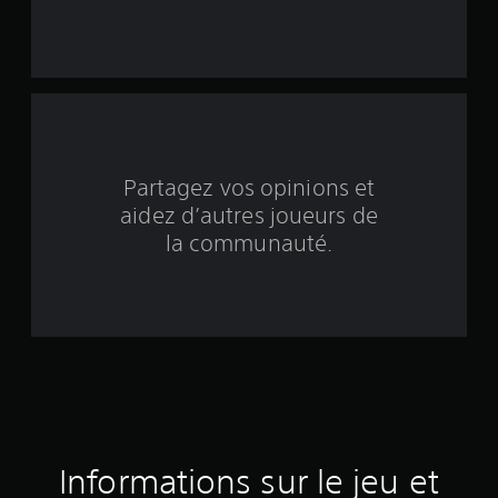
r
c
i
n
q
Partagez vos opinions et
aidez d’autres joueurs de
b
la communauté.
a
s
é
e
s
u
Informations sur le jeu et