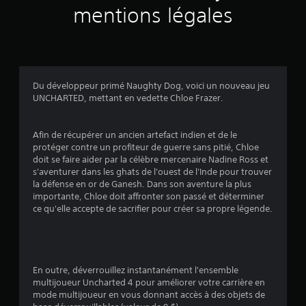
r
mentions légales
2
3
9
Du développeur primé Naughty Dog, voici un nouveau jeu
UNCHARTED, mettant en vedette Chloe Frazer.
7
3
Afin de récupérer un ancien artefact indien et de le
protéger contre un profiteur de guerre sans pitié, Chloe
1
doit se faire aider par la célèbre mercenaire Nadine Ross et
s'aventurer dans les ghats de l'ouest de l'Inde pour trouver
é
la défense en or de Ganesh. Dans son aventure la plus
importante, Chloe doit affronter son passé et déterminer
v
ce qu'elle accepte de sacrifier pour créer sa propre légende.
a
l
En outre, déverrouillez instantanément l'ensemble
u
multijoueur Uncharted 4 pour améliorer votre carrière en
mode multijoueur en vous donnant accès à des objets de