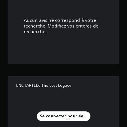
.
7
Aucun avis ne correspond à votre
5
recherche. Modifiez vos critères de
recherche.
é
t
o
i
l
UNCHARTED: The Lost Legacy
e
s
s
Se connecter pour évaluer
u