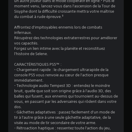
un autre joueur dans le mode coopératif en ligne.² Puis le
e
v
moment venu, lancez-vous dans l'ascension de la Tour de
t
o
Sisyphe dont la difficulté croissante mettra votre maîtrise
j
i
du combat à rude épreuve.³
o
r
u
Affrontez d'impitoyables ennemis lors de combats
à
e
infernaux.
m
r
Récupérez des technologies extraterrestres pour améliorer
a
a
vos capacités.
v
i
Forgez un lien intime avec la planète et reconstituez
e
n
l'histoire de Selene.
c
t
u
e
CARACTÉRISTIQUES PS5™ :
n
n
- Chargement rapide : le chargement ultrarapide de la
p
console PS5 vous renvoie au cœur de l'action presque
i
o
immédiatement.
r
i
- Technologie audio Tempest 3D : entendez le moindre
l
n
bruit, quelle que soit son origine grâce à l'audio 3D, des
e
t
balles qui fusent, aux ennemis qui tournoient au-dessus de
a
s
vous, en passant par les adversaires qui rôdent dans votre
u
t
dos.
c
o
- Gâchettes adaptatives : passez facilement d'un mode de
e
u
tir à l'autre grâce à une seule gâchette adaptative, de la
n
c
visée au mode de tir secondaire de votre arme.
t
- Rétroaction haptique : ressentez toute l'action du jeu,
h
r