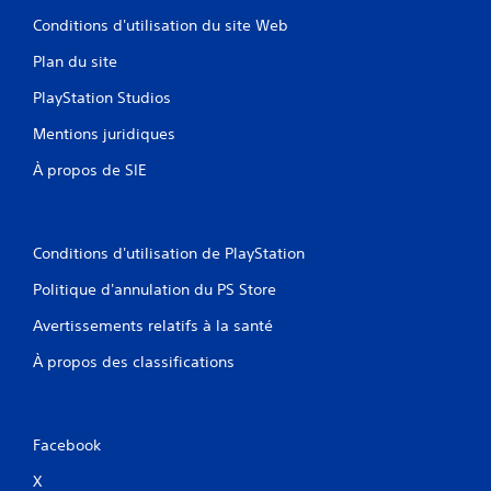
e
Conditions d'utilisation du site Web
s
t
Plan du site
o
u
PlayStation Studios
c
h
Mentions juridiques
e
s
À propos de SIE
e
n
f
o
Conditions d'utilisation de PlayStation
n
c
Politique d'annulation du PS Store
é
e
Avertissements relatifs à la santé
s
.
À propos des classifications
J
o
Facebook
u
a
X