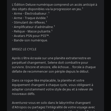
d
n
L'Édition Deluxe numérique comprend un accès anticipé à
e
a
des objets disponibles via la progression en jeu.¹
c
l
- Arme - Électrobaliseur :¹
a
o
- Arme - Traque évidée.¹
u
g
- Stimulant de réflexes.¹
s
i
- Amplificateur d'adrénaline.¹
e
q
- Relique - Masse pulsante.¹
r
u
- Avatars PSN pour PS5™.
u
e
- Bande-son numérique.
n
.
i
BRISEZ LE CYCLE
n
J
c
Après s'être écrasée sur une planète extraterrestre en
o
o
perpétuel changement, Selene doit combattre pour
n
u
survivre. Encore et encore, elle échoue... forcée à chaque
f
a
défaite de recommencer son périple depuis le début.
o
b
r
l
Dans ce rogue-like implacable, la planète et votre
t
équipement changent à chaque cycle, vous obligeant à
e
v
adapter constamment votre style de jeu et à relever de
s
i
nouveaux défis.
a
s
n
u
Aventurez-vous en solo dans le labyrinthe changeant
e
s
d'Atropos ou partagez l'intégralité de votre voyage avec
l
a