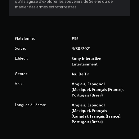
qu'il s'agisse d'explorer les souvenirs de Selene ou de
e
e
manier des armes extraterrestres.
s
d
e
e
l
n
'
f
é
o
c
Plateforme:
PS5
n
r
c
Sortie:
4/30/2021
a
é
n
Éditeur:
e
Sony Interactive
p
Entertainment
s
o
u
V
Genres:
Jeu De Tir
r
o
a
u
Voix:
Anglais, Espagnol
m
s
(Mexique), Français (France),
é
p
Portugais (Brésil)
l
o
i
Langues à l’écran:
Anglais, Espagnol
u
o
(Mexique), Français
v
r
(Canada), Français (France),
e
e
Portugais (Brésil)
z
r
j
l
o
e