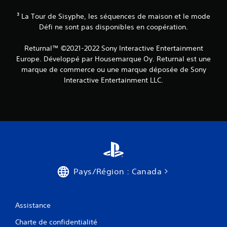
m
e
³ La Tour de Sisyphe, les séquences de maison et le mode
n
Défi ne sont pas disponibles en coopération.
u
s
s
Returnal™ ©2021-2022 Sony Interactive Entertainment
a
Europe. Développé par Housemarque Oy. Returnal est une
n
marque de commerce ou une marque déposée de Sony
s
Interactive Entertainment LLC.
a
v
o
i
r
à
m
a
i
n
Pays/Région : Canada
t
e
n
i
Assistance
r
l
Charte de confidentialité