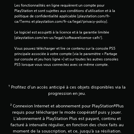
u
c
Les fonctionnalités en ligne requièrent un compte pour 
e
o
PlayStation et sont sujettes aux conditions d’utilisation et à la 
r
n
politique de confidentialité applicable (playstation.com/fr-
a
f
ca/Terms et playstation.com/fr-ca/legal/privacy-policy).
u
o
j
r
Le logiciel est assujetti à la licence et à la garantie limitée 
e
t
(playstation.com/en-us/legal/softwarelicense-cafr/).
u
v
e
i
Vous pouvez télécharger et lire ce contenu sur la console PS5 
t
s
principale associée à votre compte (via le paramètre « Partage 
n
u
sur console et jeu hors ligne ») et sur toutes les autres consoles 
a
e
PS5 lorsque vous vous connectez avec ce même compte.
v
l
i
.
g
u
e
¹ Profitez d'un accès anticipé à ces objets disponibles via la
r
progression en jeu.
d
a
² Connexion Internet et abonnement pour PlayStation®Plus
n
requis pour télécharger le mode coopératif puis y jouer.
s
L'abonnement à PlayStation Plus est payant, continu et
l
e
facturé à intervalle régulier, en fonction des choix faits au
s
moment de la souscription, et ce, jusqu'à sa résiliation.