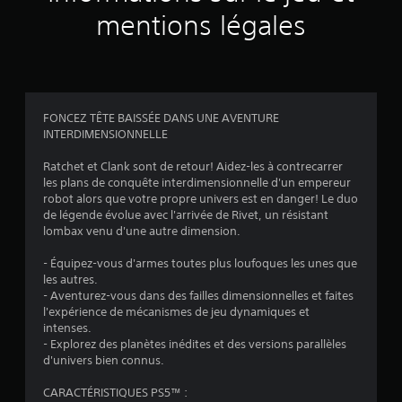
m
e
o
r
mentions légales
e
s
u
m
n
p
a
a
t
e
b
s
t
r
l
r
s
L
e
a
o
a
s
p
FONCEZ TÊTE BAISSÉE DANS UNE AVENTURE
n
p
i
INTERDIMENSIONNELLE
a
n
o
d
n
a
l
e
Ratchet et Clank sont de retour! Aidez-les à contrecarrer
g
s
i
s
les plans de conquête interdimensionnelle d'un empereur
e
a
c
(
robot alors que votre propre univers est en danger! Le duo
s
e
v
a
de légende évolue avec l'arrivée de Rivet, un résistant
,
d
o
c
lombax venu d'une autre dimension.
e
e
i
t
n
s
r
i
- Équipez-vous d'armes toutes plus loufoques les unes que
n
l
à
o
les autres.
e
é
n
- Aventurez-vous dans des failles dimensionnelles et faites
m
m
g
s
l'expérience de mécanismes de jeu dynamiques et
a
i
e
o
intenses.
s
i
n
ù
- Explorez des planètes inédites et des versions parallèles
,
n
d
v
d'univers bien connus.
o
e
t
o
b
s
e
u
CARACTÉRISTIQUES PS5™ :
j
e