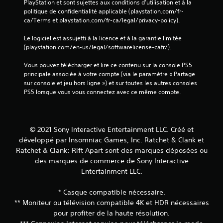
i
PlayStation et sont sujettes aux conditions d’utilisation et à la 
i
m
g
politique de confidentialité applicable (playstation.com/fr-
)
e
u
ca/Terms et playstation.com/fr-ca/legal/privacy-policy).
.
n
e
t
r
Le logiciel est assujetti à la licence et à la garantie limitée 
d
d
R
(playstation.com/en-us/legal/softwarelicense-cafr/).
e
a
a
l
n
Vous pouvez télécharger et lire ce contenu sur la console PS5 
p
'
s
principale associée à votre compte (via le paramètre « Partage 
p
e
l
sur console et jeu hors ligne ») et sur toutes les autres consoles 
e
n
e
PS5 lorsque vous vous connectez avec ce même compte.
l
v
s
i
s
m
r
d
e
o
n
e
© 2021 Sony Interactive Entertainment LLC. Créé et
n
u
s
développé par Insomniac Games, Inc. Ratchet & Clank et
n
s
c
Ratchet & Clank: Rift Apart sont des marques déposées ou
e
s
o
m
des marques de commerce de Sony Interactive
a
m
e
n
Entertainment LLC.
m
n
s
a
t
a
* Casque compatible nécessaire.
q
n
v
** Moniteur ou télévision compatible 4K et HDR nécessaires
u
d
o
pour profiter de la haute résolution.
i
i
e
l