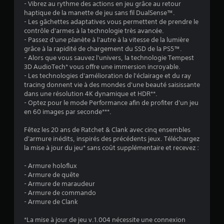
n
s
- Vibrez au rythme des actions en jeu grâce au retour
e
s
i
d
haptique de la manette de jeu sans fil DualSense™.
t
t
r
e
- Les gâchettes adaptatives vous permettent de prendre le
s
a
v
contrôle d'armes à la technologie très avancée.
l
i
g
e
- Passez d'une planète à l'autre à la vitesse de la lumière
e
n
r
z
grâce à la rapidité de chargement du SSD de la PS5™.
t
s
a
r
- Alors que vous sauvez l'univers, la technologie Tempest
e
t
n
é
3D AudioTech* vous offre une immersion incroyable.
r
d
o
p
- Les technologies d'amélioration de l'éclairage et du ray
a
i
u
o
tracing donnent vie à des mondes d'une beauté saisissante
c
e
c
n
dans une résolution 4K dynamique et HDR**.
t
d
h
d
- Optez pour le mode Performance afin de profiter d'un jeu
i
e
e
r
en 60 images par seconde***.
f
m
e
s
s
a
à
Fêtez les 20 ans de Ratchet & Clank avec cinq ensembles
e
e
n
d
d'armure inédits, inspirés des précédents jeux. Téléchargez
t
n
i
e
la mise à jour du jeu* sans coût supplémentaire et recevez :
a
f
è
s
u
r
o
i
- Armure holoflux
t
e
n
n
- Armure de quête
r
à
c
v
- Armure de maraudeur
e
f
é
i
- Armure de commando
s
a
e
t
- Armure de Clank
é
c
e
s
l
i
s
*La mise à jour de jeu v.1.004 nécessite une connexion
é
l
V