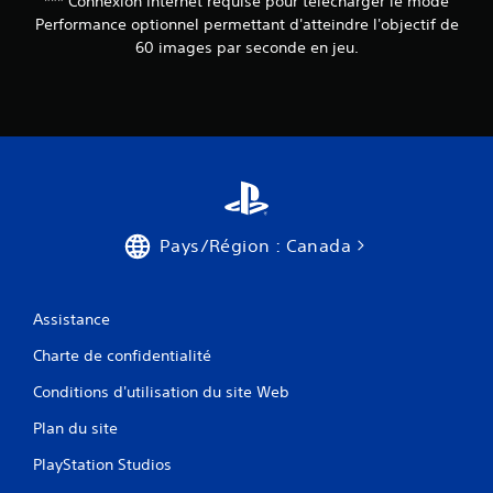
*** Connexion Internet requise pour télécharger le mode
r
s
e
à
Performance optionnel permettant d'atteindre l'objectif de
V
s
m
60 images par seconde en jeu.
o
e
a
u
n
i
s
t
n
p
o
t
o
u
e
u
r
n
v
e
i
e
.
r
z
l
c
e
Pays/Région : Canada
o
s
n
t
s
o
u
Assistance
u
l
c
t
Charte de confidentialité
h
e
e
r
Conditions d'utilisation du site Web
s
l
e
Plan du site
e
n
s
f
PlayStation Studios
c
o
o