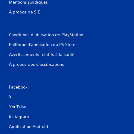
n
Mentions juridiques
m
c
m
À propos de SIE
é
a
e
n
s
d
.
e
Conditions d'utilisation de PlayStation
s
d
J
Politique d'annulation du PS Store
u
o
j
Avertissements relatifs à la santé
u
e
a
u
À propos des classifications
b
à
l
t
e
o
s
u
Facebook
a
t
m
n
X
o
s
YouTube
m
a
e
v
Instagram
n
o
t
i
Application Android
.
r