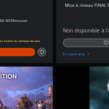
T
Mise à niveau FINAL 
A
S
Y
ODE INTERmission
V
I
Non disponible à l
I
R
.90
E
nes d'autres du catalogue des jeux
M
A
K
En savoir plus
E
p
o
F
u
I
r
N
p
A
o
L
s
F
s
A
e
N
s
T
s