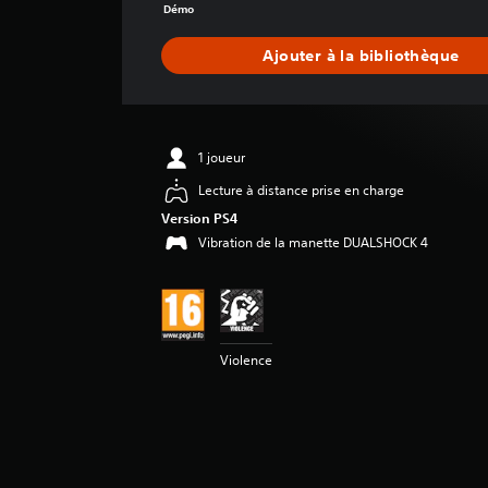
n
Démo
n
e
Ajouter à la bibliothèque
d
e
s
a
v
1 joueur
i
Lecture à distance prise en charge
s
Version PS4
:
Vibration de la manette DUALSHOCK 4
4
.
7
é
t
Violence
o
i
l
e
s
s