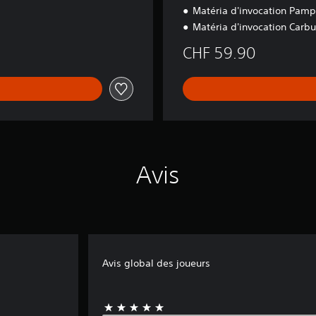
i
Matéria d'invocation Pam
t
Matéria d'invocation Carb
a
l
CHF 59.90
D
e
l
u
x
e
E
d
Avis
i
t
i
o
n
Avis global des joueurs