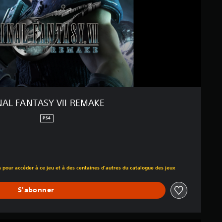
NAL FANTASY VII REMAKE
PS4
 au prix d'origine de CHF 39.90
a pour accéder à ce jeu et à des centaines d'autres du catalogue des jeux
S'abonner