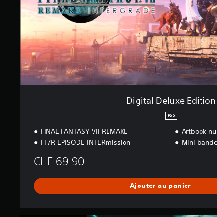
l
u
x
e
E
d
i
t
i
o
n
Digital Deluxe Edition
PS5
FINAL FANTASY VII REMAKE
Artbook n
FF7R EPISODE INTERmission
Mini bande
CHF 69.90
Ajouter au panier