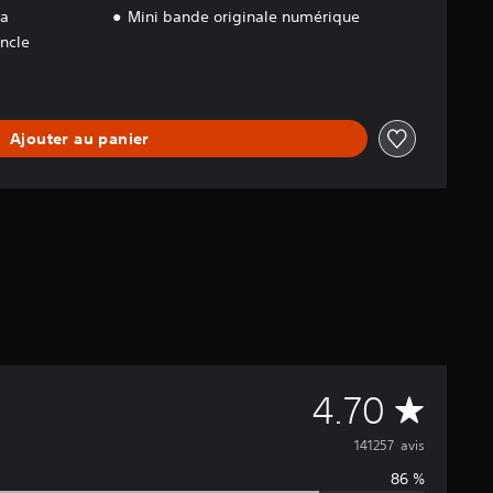
pa
Mini bande originale numérique
uncle
Ajouter au panier
M
4.70
o
141257 avis
86 %