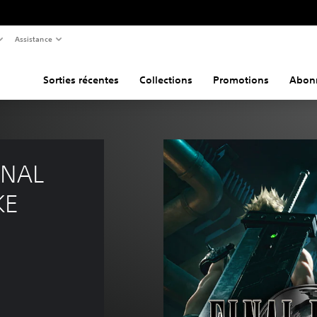
Assistance
Sorties récentes
Collections
Promotions
Abon
INAL 
KE