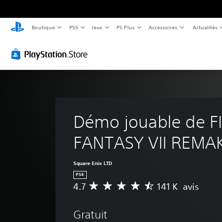
Boutique
PS5
Jeux
PS Plus
Accessoires
Actualités
Démo jouable de F
FANTASY VII REMA
Square Enix LTD
PS4
4.7
141 K avis
M
o
y
Gratuit
e