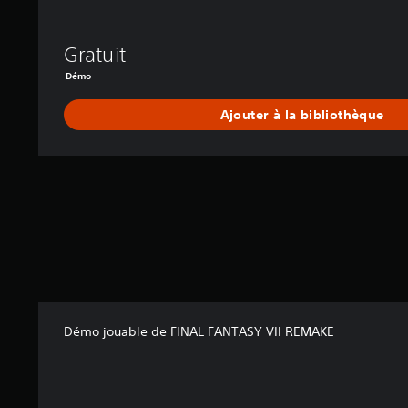
Y
V
I
Gratuit
I
Démo
R
E
Ajouter à la bibliothèque
M
A
K
E
Démo jouable de FINAL FANTASY VII REMAKE