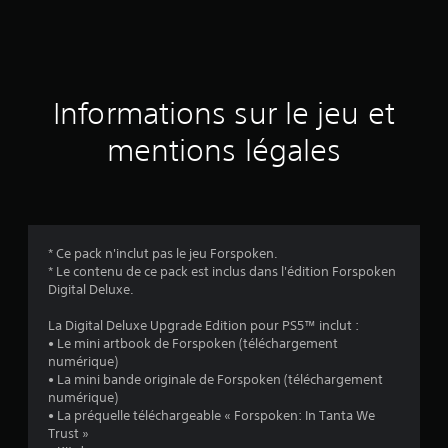
e
s
a
Informations sur le jeu et
v
mentions légales
i
s
* Ce pack n'inclut pas le jeu Forspoken.
* Le contenu de ce pack est inclus dans l'édition Forspoken
:
Digital Deluxe.
3
La Digital Deluxe Upgrade Edition pour PS5™ inclut :
• Le mini artbook de Forspoken (téléchargement
.
numérique)
• La mini bande originale de Forspoken (téléchargement
4
numérique)
• La préquelle téléchargeable « Forspoken: In Tanta We
5
Trust »