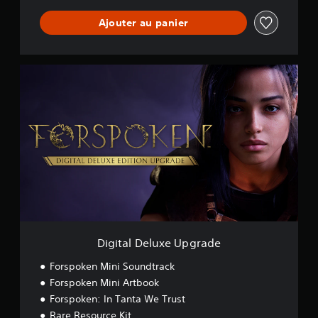
Ajouter au panier
D
i
g
i
t
a
l
D
e
l
u
x
e
U
Digital Deluxe Upgrade
p
g
Forspoken Mini Soundtrack
r
Forspoken Mini Artbook
a
Forspoken: In Tanta We Trust
d
e
Rare Resource Kit