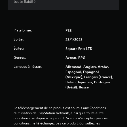
toute fluidité.
(
1
9
Plateforme:
PS5
6
Sortie:
23/1/2023
1
Éditeur:
Square Enix LTD
9
Genres:
Action, RPG
Langues à l'écran:
Allemand, Anglais, Arabe,
Espagnol, Espagnol
(Mexique), Français (France),
a
Italien, Japonais, Portugais
(Brésil), Russe
v
i
Le téléchargement de ce produit est soumis aux Conditions 
s
d'utilisation de PlayStation Network, ainsi qu'à toute autre 
condition spécifique à ce produit. Si vous n'acceptez pas ces 
)
conditions, ne téléchargez pas ce produit. Consultez les 