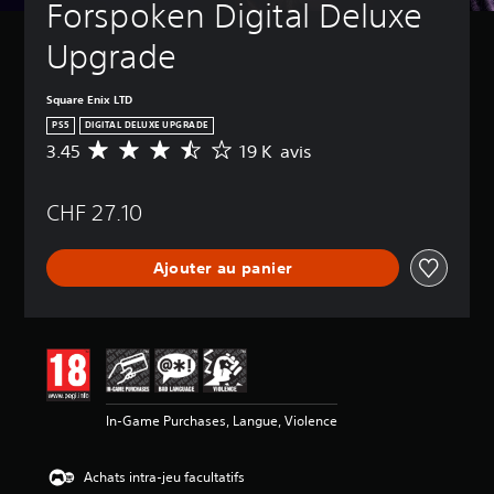
Forspoken Digital Deluxe 
Upgrade
Square Enix LTD
PS5
DIGITAL DELUXE UPGRADE
3.45
19 K avis
M
o
y
CHF 27.10
e
n
n
Ajouter au panier
e
d
e
s
a
v
i
s
In-Game Purchases, Langue, Violence
:
3
Achats intra-jeu facultatifs
.