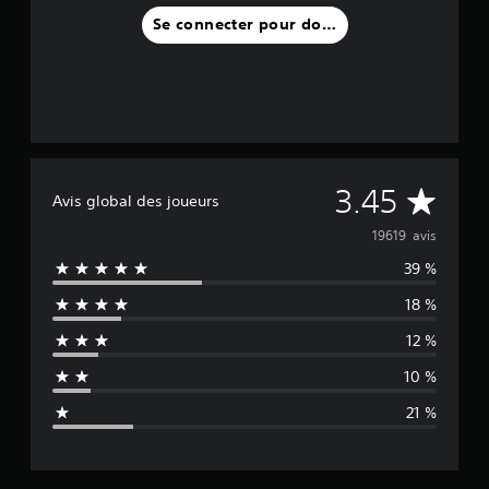
Se connecter pour donner un avis
M
3.45
Avis global des joueurs
o
19619 avis
39 %
y
18 %
e
12 %
n
10 %
n
21 %
e
d