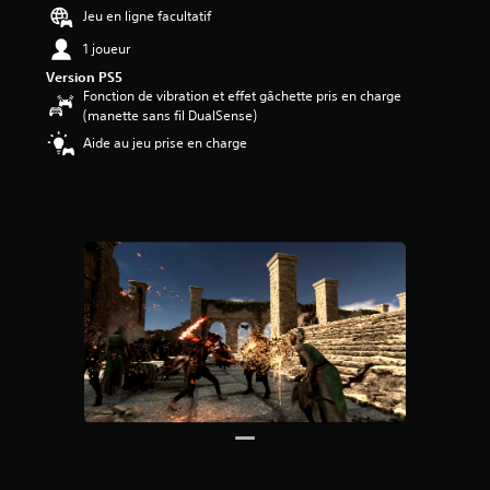
4
Jeu en ligne facultatif
5
1 joueur
é
Version PS5
t
Fonction de vibration et effet gâchette pris en charge
o
(manette sans fil DualSense)
i
Aide au jeu prise en charge
l
e
s
s
u
r
5
(
1
9
K
a
v
i
s
)