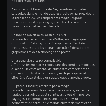
• Kit de ressources rares
Forspoken suit l'aventure de Frey, une New-Yorkaise
é
catapultée dans le monde beau et cruel d'Athia. Frey devra
utiliser ses nouvelles compétences magiques pour
t
traverser de vastes paysages, affronter des créatures
monstrueuses, et rentrer chez elle.
o
Un monde ouvert aussi beau que cruel
Explorez les vastes royaumes d'Athia, un magnifique
i
continent doté de paysages à couper le souffle et de
créatures surnaturelles prenant vie grâce à de superbes
l
graphismes et des technologies de pointe.
e
Un arsenal de sorts personnalisable
Affrontez des monstres retors dans des combats magiques
s
à l'aide d'un vaste arsenal de puissantes compétences qui
conviendront tout autant aux styles de jeu rapides et
s
effrénés qu'aux styles plus stratégiques et méthodiques.
u
Du parkour intuitif, amélioré par la magie
Escaladez des murs, franchissez des canyons, sautez de
r
hauteurs vertigineuses et sprintez à travers d'immenses
paysages. Les compétences uniques de Frey lui
5
permettent de parcourir le monde ouvert aisément et en