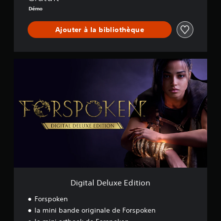
Démo
Ajouter à la bibliothèque
D
i
g
i
t
a
l
D
e
l
u
x
e
E
Digital Deluxe Edition
d
i
Forspoken
t
la mini bande originale de Forspoken
i