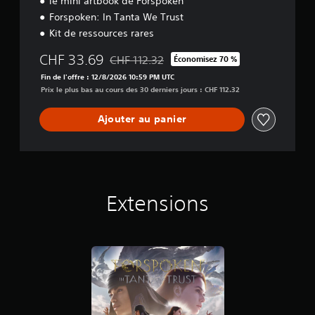
le mini artbook de Forspoken
o
n
Forspoken: In Tanta We Trust
Kit de ressources rares
CHF 33.69
CHF 112.32
Économisez 70 %
Remise par rapport au prix d'origine de CHF 
Fin de l'offre : 12/8/2026 10:59 PM UTC
Prix le plus bas au cours des 30 derniers jours : CHF 112.32
Ajouter au panier
Extensions