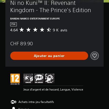
Ni no Kuni™ II: Revenant 
Kingdom - The Prince's Edition
BANDAI NAMCO ENTERTAINMENT EUROPE
PS4
4.64
9 K avis
M
o
y
CHF 89.90
e
n
n
Ajouter au panier
e
d
e
s
a
v
i
s
Jeux d'argent et de hasard, Langue, Violence
:
4
Achats intra-jeu facultatifs
.
6