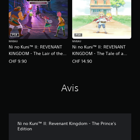
PS4
PS4
NIVEAU
NIVEAU
Ni no Kuni™ II: REVENANT
Ni no Kuni™ II: REVENANT
KINGDOM - The Lair of the
KINGDOM - The Tale of a
Lost Lord
Timeless Tome
CHF 9.90
CHF 14.90
Avis
Ni no Kuni™ II: Revenant Kingdom - The Prince's
Edition