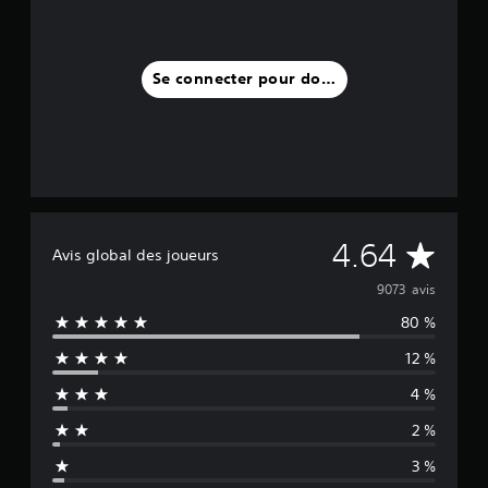
Se connecter pour donner un avis
M
4.64
Avis global des joueurs
o
9073 avis
80 %
y
12 %
e
4 %
n
2 %
n
3 %