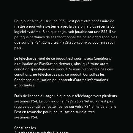
5
(
Pour jouer à ce jeu sur une PS5, il est peut-être nécessaire de 
mettre à jour votre système avec la version la plus récente du 
9
logiciel système. Bien que ce jeu soit jouable sur une PS5, il se 
peut que certaines de ses fonctionnalités ne soient disponibles 
0
que sur une PS4. Consultez PlayStation.com/bc pour en savoir 
plus.
7
Le téléchargement de ce produit est soumis aux Conditions 
3
d'utilisation de PlayStation Network, ainsi qu'à toute autre 
condition spécifique à ce produit. Si vous n'acceptez pas ces 
conditions, ne téléchargez pas ce produit. Consultez les 
Conditions d'utilisation pour obtenir d'autres informations 
a
importantes.
Frais de licence à usage unique pour télécharger vers plusieurs 
v
systèmes PS4. La connexion à PlayStation Network n'est pas 
requise pour utiliser cette licence sur votre PS4 principale ; elle 
i
l'est en revanche pour une utilisation sur d'autres 
systèmes PS4.
s
Consultez les 
)
Avertissements relatifs à la santé