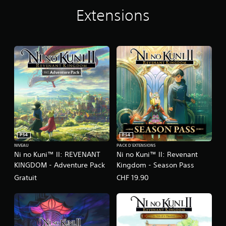
d
o
Extensions
m
PS4
PS4
NIVEAU
PACK D'EXTENSIONS
Ni no Kuni™ II: REVENANT
Ni no Kuni™ II: Revenant
KINGDOM - Adventure Pack
Kingdom - Season Pass
Gratuit
CHF 19.90