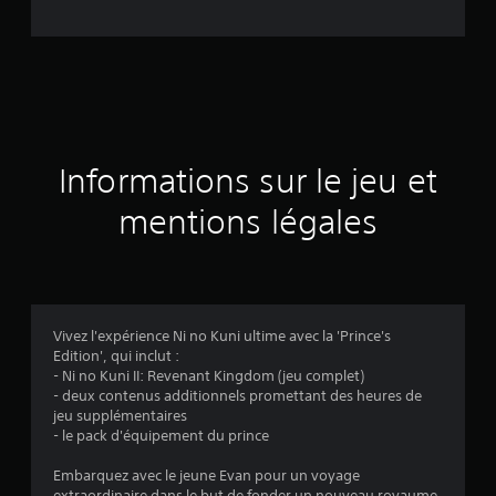
e
d
e
s
a
Informations sur le jeu et
v
mentions légales
i
s
Vivez l'expérience Ni no Kuni ultime avec la 'Prince's
Edition', qui inclut :
:
- Ni no Kuni II: Revenant Kingdom (jeu complet)
- deux contenus additionnels promettant des heures de
4
jeu supplémentaires
- le pack d'équipement du prince
.
Embarquez avec le jeune Evan pour un voyage
extraordinaire dans le but de fonder un nouveau royaume