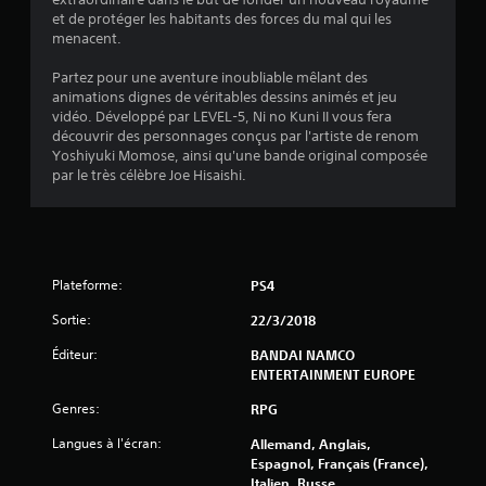
6
et de protéger les habitants des forces du mal qui les
4
menacent.
Partez pour une aventure inoubliable mêlant des
animations dignes de véritables dessins animés et jeu
é
vidéo. Développé par LEVEL-5, Ni no Kuni II vous fera
découvrir des personnages conçus par l'artiste de renom
t
Yoshiyuki Momose, ainsi qu'une bande original composée
par le très célèbre Joe Hisaishi.
o
i
l
Plateforme:
PS4
e
Sortie:
22/3/2018
Éditeur:
s
BANDAI NAMCO
ENTERTAINMENT EUROPE
s
Genres:
RPG
u
Langues à l'écran:
Allemand, Anglais,
Espagnol, Français (France),
r
Italien, Russe