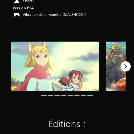
1 joueur
4
Version PS4
Vibration de la manette DUALSHOCK 4
é
t
o
i
l
e
s
s
u
r
5
(
9
K
a
v
i
s
Éditions :
)