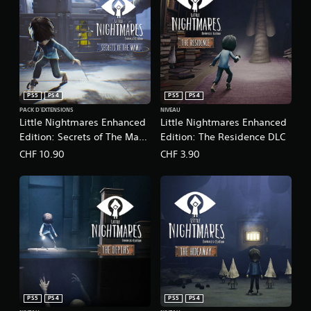
PS5
PS4
PS5
PS4
PACK D'EXTENSIONS
NIVEAU
Little Nightmares Enhanced
Little Nightmares Enhanced
Edition: Secrets of The Maw
Edition: The Residence DLC
Expansion Pass
CHF 10.90
CHF 3.90
PS5
PS4
PS5
PS4