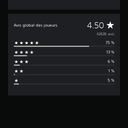
M
4.50
Avis global des joueurs
o
62628 avis
75 %
y
13 %
e
6 %
n
1 %
n
5 %
e
d
e
s