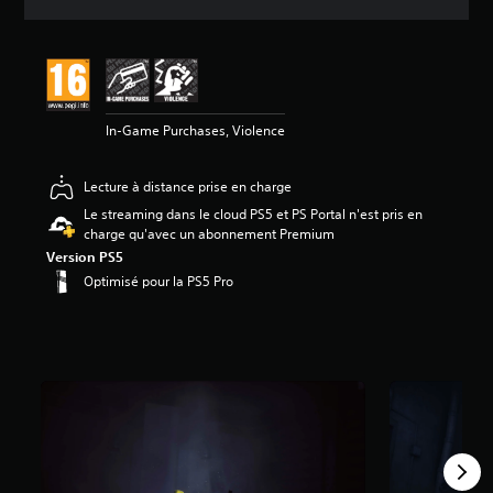
e
s
a
v
i
s
In-Game Purchases, Violence
:
4
Lecture à distance prise en charge
.
5
Le streaming dans le cloud PS5 et PS Portal n'est pris en
charge qu'avec un abonnement Premium
é
Version PS5
t
Optimisé pour la PS5 Pro
o
i
l
e
s
s
u
r
5
(
6