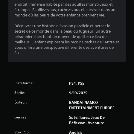
o
endroit immense habité par des adultes monstrueux et
i
étranges. Faufilez-vous, cachez-vous et survivez dans un
monde où les peurs de votre enfance prennent vie.
l
Découvrez une histoire d'évasion parallèle et percez le
secret de ce monde dans la peau du fugueur, un autre
e
prisonnier cherchant un moyen de quitter ce lieu de
malheur. L'enfant explorera les recoins cachés de l'Antre et
s
vous offrira une perspective différente des aventures de
Six.
s
u
r
Plateforme:
PS4, PS5
5
Sortie:
9/10/2025
(
Éditeur:
BANDAI NAMCO
ENTERTAINMENT EUROPE
6
Genres:
Spécifiques, Jeux De
2
Réflexion, Aventure
6
Voix PS5:
Anglais