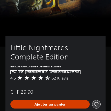
Little Nightmares 
Complete Edition
BANDAI NAMCO ENTERTAINMENT EUROPE
PS4
PS5
ÉDITION INTÉGRALE
OPTIMISÉ POUR LA PS5 PRO
4.5
62 K avis
M
o
y
CHF 29.90
e
n
n
Ajouter au panier
e
d