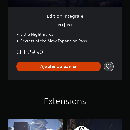
g
r
a
Édition intégrale
l
e
PS4
PS5
Little Nightmares
Secrets of the Maw Expansion Pass
CHF 29.90
Ajouter au panier
Extensions