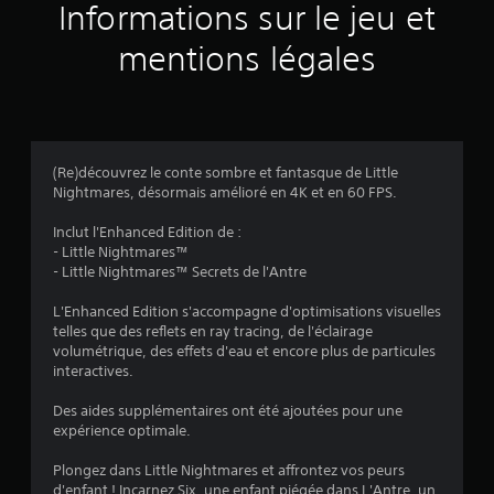
a
Informations sur le jeu et
v
mentions légales
i
s
(Re)découvrez le conte sombre et fantasque de Little
Nightmares, désormais amélioré en 4K et en 60 FPS.
:
Inclut l'Enhanced Edition de :
4
- Little Nightmares™
- Little Nightmares™ Secrets de l'Antre
.
L'Enhanced Edition s'accompagne d'optimisations visuelles
5
telles que des reflets en ray tracing, de l'éclairage
volumétrique, des effets d'eau et encore plus de particules
interactives.
é
Des aides supplémentaires ont été ajoutées pour une
expérience optimale.
t
Plongez dans Little Nightmares et affrontez vos peurs
d'enfant ! Incarnez Six, une enfant piégée dans L'Antre, un